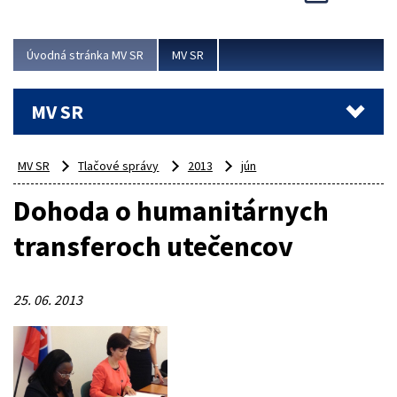
Viac
Úvodná stránka MV SR
MV SR
MV SR
MV SR
Tlačové správy
2013
jún
Dohoda o humanitárnych
transferoch utečencov
25. 06. 2013