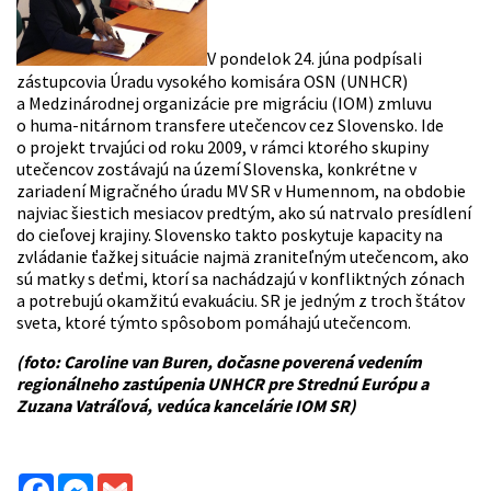
V pondelok 24. júna podpísali
zástupcovia Úradu vysokého komisára OSN (UNHCR)
a Medzinárodnej organizácie pre migráciu (IOM) zmluvu
o huma-nitárnom transfere utečencov cez Slovensko. Ide
o projekt trvajúci od roku 2009, v rámci ktorého skupiny
utečencov zostávajú na území Slovenska, konkrétne v
zariadení Migračného úradu MV SR v Humennom, na obdobie
najviac šiestich mesiacov predtým, ako sú natrvalo presídlení
do cieľovej krajiny. Slovensko takto poskytuje kapacity na
zvládanie ťažkej situácie najmä zraniteľným utečencom, ako
sú matky s deťmi, ktorí sa nachádzajú v konfliktných zónach
a potrebujú okamžitú evakuáciu. SR je jedným z troch štátov
sveta, ktoré týmto spôsobom pomáhajú utečencom.
(foto: Caroline van Buren, dočasne poverená vedením
regionálneho zastúpenia UNHCR pre Strednú Európu a
Zuzana Vatráľová, vedúca kancelárie IOM SR)
Facebook
Messenger
Gmail