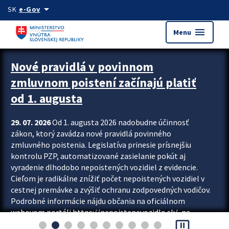
Preskocit na hlavný obsah
arrow_drop_down
SK
e-Gov
menu
Menu
Zastavit automatický posun upútavok
Nové pravidlá v povinnom
zmluvnom poistení začínajú platiť
od 1. augusta
29. 07. 2026
Od 1. augusta 2026 nadobudne účinnosť
zákon, ktorý zavádza nové pravidlá povinného
zmluvného poistenia. Legislatíva prinesie prísnejšiu
kontrolu PZP, automatizované zasielanie pokút aj
vyradenie dlhodobo nepoistených vozidiel z evidencie.
Cieľom je radikálne znížiť počet nepoistených vozidiel v
cestnej premávke a zvýšiť ochranu zodpovedných vodičov.
Podrobné informácie nájdu občania na oficiálnom
webovom portáli https://nepoistenevozidlo.sk/, na
pause_presentation
ktorom od augusta pribudne aj možnosť overiť si...