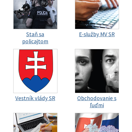
Staň sa
E-služby MV SR
policajtom
Vestník vlády SR
Obchodovanie s
ľuďmi