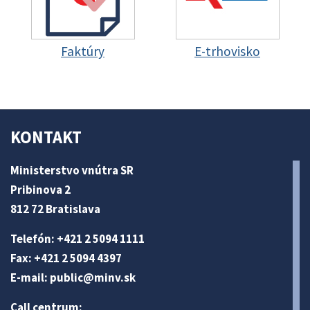
Faktúry
E-trhovisko
KONTAKT
Ministerstvo vnútra SR
Pribinova 2
812 72 Bratislava
Telefón: +421 2 5094 1111
Fax: +421 2 5094 4397
E-mail:
public@minv
.sk
Call centrum: