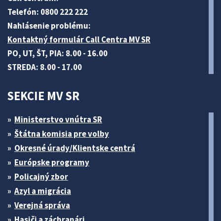
Telefón: 0800 222 222
Nahlásenie problému:
Kontaktný formulár Call Centra MV SR
PO, UT, ŠT, PIA: 8.00 - 16.00
STREDA: 8.00 - 17.00
SEKCIE MV SR
Ministerstvo vnútra SR
Štátna komisia pre volby
Okresné úrady/Klientske centrá
Európske programy
Policajný zbor
Azyl a migrácia
Verejná správa
Hasiči a záchranári