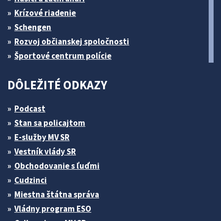
Krízové riadenie
Schengen
Rozvoj občianskej spoločnosti
Športové centrum polície
DÔLEŽITÉ ODKAZY
Podcast
Stan sa policajtom
E-služby MV SR
Vestník vlády SR
Obchodovanie s ľuďmi
Cudzinci
Miestna štátna správa
Vládny program ESO