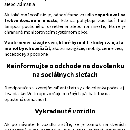
alebo vlámania.
Ak taká možnosť nie je, odporúčame vozidlo
zaparkovať na
frekventovanom mieste
, kde sa pohybuje viac ľudí. Pod
lampou pouličného osvetlenia alebo na mieste, ktoré je
chránené monitorovacím systémom obce.
V aute nenechávajte veci, ktoré by mohli zlodeja zaujať a
mohol by ich speňažiť,
ako sú navigácie, mobily, cenné veci,
notebooky a podobne.
Neinformujte o odchode na dovolenku
na sociálnych sieťach
Neodporúča sa zverejňovať ani statusy z dovolenky počas jej
trvania, keďže to upozorňuje možných páchateľov na
opustenú domácnosť.
Vykradnuté vozidlo
Ak po návrate k vozidlu zistíte, že je zámok na dverách
poškodený, okno rozbité a veci z auta chýbajú, privolajte