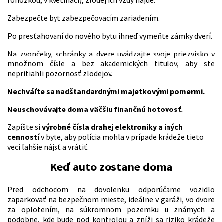
Zabezpečte byt zabezpečovacím zariadením.
Po presťahovaní do nového bytu ihneď vymeňte zámky dverí.
Na zvončeky, schránky a dvere uvádzajte svoje priezvisko v
množnom čísle a bez akademických titulov, aby ste
nepritiahli pozornosť zlodejov.
Nechváľte sa nadštandardnými majetkovými pomermi.
Neuschovávajte doma väčšiu finančnú hotovosť.
Zapíšte si
výrobné čísla drahej elektroniky a iných
cenností
v byte, aby polícia mohla v prípade krádeže tieto
veci ľahšie nájsť a vrátiť.
Keď auto zostane doma
Pred odchodom na dovolenku odporúčame vozidlo
zaparkovať na bezpečnom mieste, ideálne v garáži, vo dvore
za oplotením, na súkromnom pozemku u známych a
podobne, kde bude pod kontrolou a zníži sa riziko krádeže