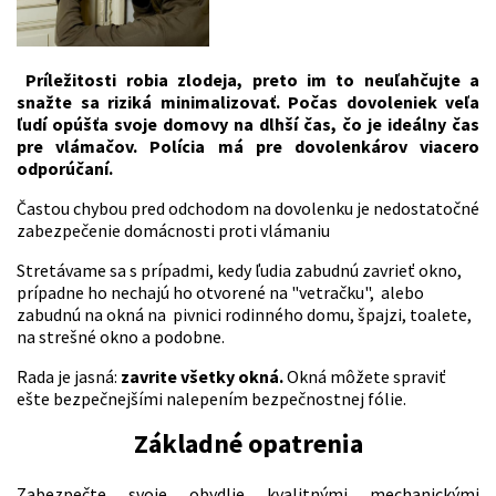
Príležitosti robia zlodeja, preto im to neuľahčujte a
snažte sa riziká minimalizovať. Počas dovoleniek veľa
ľudí opúšťa svoje domovy na dlhší čas, čo je ideálny čas
pre vlámačov. Polícia má pre dovolenkárov viacero
odporúčaní.
Častou chybou pred odchodom na dovolenku je nedostatočné
zabezpečenie domácnosti proti vlámaniu
Stretávame sa s prípadmi, kedy ľudia zabudnú zavrieť okno,
prípadne ho nechajú ho otvorené na "vetračku", alebo
zabudnú na okná na pivnici rodinného domu, špajzi, toalete,
na strešné okno a podobne.
Rada je jasná:
zavrite všetky okná.
Okná môžete spraviť
ešte bezpečnejšími nalepením bezpečnostnej fólie.
Základné opatrenia
Zabezpečte svoje obydlie kvalitnými mechanickými