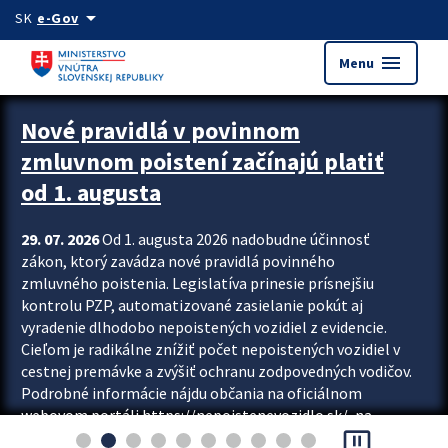
Preskocit na hlavný obsah
arrow_drop_down
SK
e-Gov
menu
Menu
Zastavit automatický posun upútavok
Nové pravidlá v povinnom
zmluvnom poistení začínajú platiť
od 1. augusta
29. 07. 2026
Od 1. augusta 2026 nadobudne účinnosť
zákon, ktorý zavádza nové pravidlá povinného
zmluvného poistenia. Legislatíva prinesie prísnejšiu
kontrolu PZP, automatizované zasielanie pokút aj
vyradenie dlhodobo nepoistených vozidiel z evidencie.
Cieľom je radikálne znížiť počet nepoistených vozidiel v
cestnej premávke a zvýšiť ochranu zodpovedných vodičov.
Podrobné informácie nájdu občania na oficiálnom
webovom portáli https://nepoistenevozidlo.sk/, na
pause_presentation
ktorom od augusta pribudne aj možnosť overiť si...