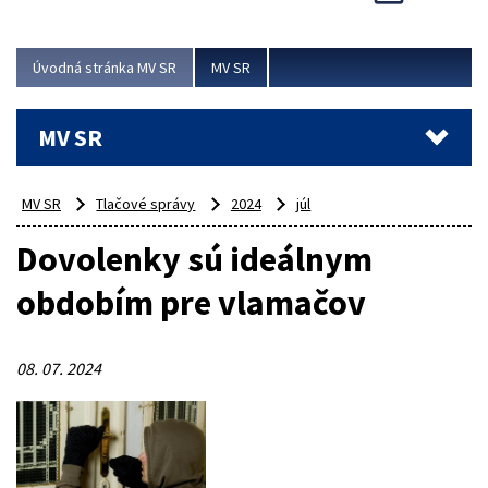
Viac
Úvodná stránka MV SR
MV SR
MV SR
MV SR
Tlačové správy
2024
júl
Dovolenky sú ideálnym
obdobím pre vlamačov
08. 07. 2024