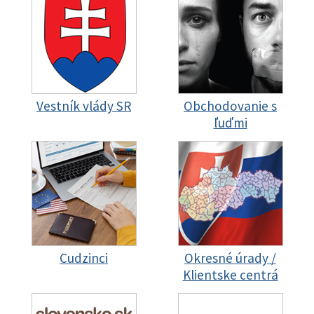
Vestník vlády SR
Obchodovanie s
ľuďmi
Cudzinci
Okresné úrady /
Klientske centrá