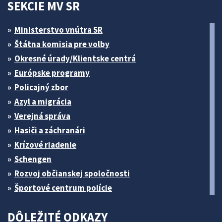
SEKCIE MV SR
Ministerstvo vnútra SR
Štátna komisia pre volby
Okresné úrady/Klientske centrá
Európske programy
Policajný zbor
Azyl a migrácia
Verejná správa
Hasiči a záchranári
Krízové riadenie
Schengen
Rozvoj občianskej spoločnosti
Športové centrum polície
DÔLEŽITÉ ODKAZY