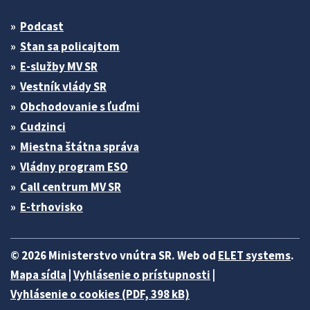
Podcast
Stan sa policajtom
E-služby MV SR
Vestník vlády SR
Obchodovanie s ľuďmi
Cudzinci
Miestna štátna správa
Vládny program ESO
Call centrum MV SR
E-trhovisko
© 2026 Ministerstvo vnútra SR. Web od
ELET systems
.
Mapa sídla
|
Vyhlásenie o prístupnosti
|
Vyhlásenie o cookies (PDF, 398 kB)