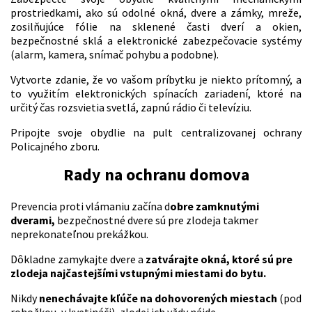
prostriedkami, ako sú odolné okná, dvere a zámky, mreže,
zosilňujúce fólie na sklenené časti dverí a okien,
bezpečnostné sklá a elektronické zabezpečovacie systémy
(alarm, kamera, snímač pohybu a podobne).
Vytvorte zdanie, že vo vašom príbytku je niekto prítomný, a
to využitím elektronických spínacích zariadení, ktoré na
určitý čas rozsvietia svetlá, zapnú rádio či televíziu.
Pripojte svoje obydlie na pult centralizovanej ochrany
Policajného zboru.
Rady na ochranu domova
Prevencia proti vlámaniu začína d
obre zamknutými
dverami,
bezpečnostné dvere sú pre zlodeja takmer
neprekonateľnou prekážkou.
Dôkladne zamykajte dvere a
zatvárajte okná, ktoré sú pre
zlodeja najčastejšími vstupnými miestami do bytu.
Nikdy
nenechávajte kľúče na dohovorených miestach
(pod
rohožkou, v kvetináči), zlodej ich vždy nájde.