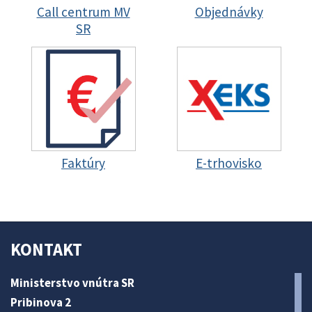
Call centrum MV
Objednávky
SR
Faktúry
E-trhovisko
KONTAKT
Ministerstvo vnútra SR
Pribinova 2