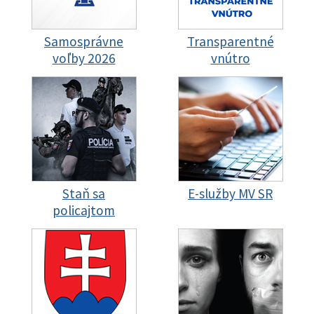
Samosprávne
Transparentné
voľby 2026
vnútro
Staň sa
E-služby MV SR
policajtom