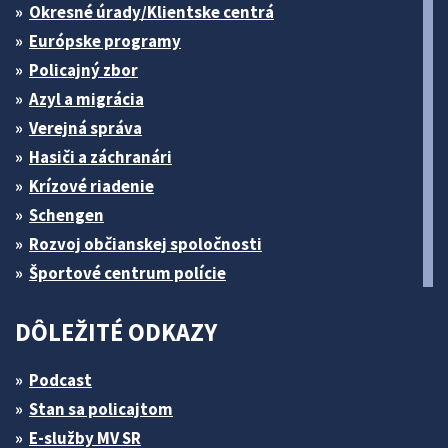
Okresné úrady/Klientske centrá
Európske programy
Policajný zbor
Azyl a migrácia
Verejná správa
Hasiči a záchranári
Krízové riadenie
Schengen
Rozvoj občianskej spoločnosti
Športové centrum polície
DÔLEŽITÉ ODKAZY
Podcast
Stan sa policajtom
E-služby MV SR