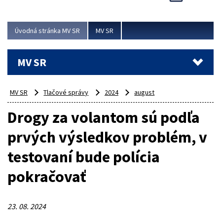
Viac
Úvodná stránka MV SR
MV SR
MV SR
MV SR
Tlačové správy
2024
august
Drogy za volantom sú podľa
prvých výsledkov problém, v
testovaní bude polícia
pokračovať
23. 08. 2024