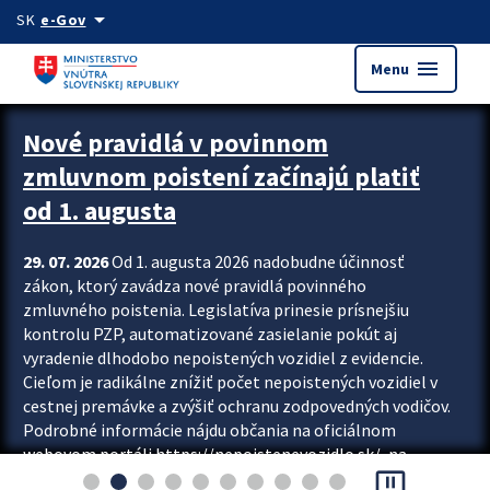
Preskocit na hlavný obsah
arrow_drop_down
SK
e-Gov
menu
Menu
Zastavit automatický posun upútavok
Nové pravidlá v povinnom
zmluvnom poistení začínajú platiť
od 1. augusta
29. 07. 2026
Od 1. augusta 2026 nadobudne účinnosť
zákon, ktorý zavádza nové pravidlá povinného
zmluvného poistenia. Legislatíva prinesie prísnejšiu
kontrolu PZP, automatizované zasielanie pokút aj
vyradenie dlhodobo nepoistených vozidiel z evidencie.
Cieľom je radikálne znížiť počet nepoistených vozidiel v
cestnej premávke a zvýšiť ochranu zodpovedných vodičov.
Podrobné informácie nájdu občania na oficiálnom
webovom portáli https://nepoistenevozidlo.sk/, na
pause_presentation
ktorom od augusta pribudne aj možnosť overiť si...