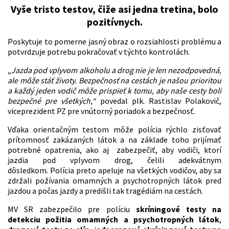
Vyše tristo testov, čiže asi jedna tretina, bolo
pozitívnych.
Poskytuje to pomerne
jasný obraz o rozsiahlosti problému a
potvrdzuje potrebu pokračovať v týchto kontrolách.
„
Jazda pod vplyvom alkoholu a drog nie je len nezodpovedná,
ale môže stáť životy.
Bezpečnosť na cestách je našou prioritou
a každý jeden vodič môže prispieť k tomu, aby naše cesty boli
bezpečné pre všetkých,“
povedal plk. Rastislav Polakovič,
viceprezident PZ pre vnútorný poriadok a bezpečnosť.
Vďaka orientačným testom môže polícia rýchlo zisťovať
prítomnosť zakázaných látok a na základe toho prijímať
potrebné opatrenia, ako aj zabezpečiť, aby vodiči, ktorí
jazdia pod vplyvom drog, čelili adekvátnym
dôsledkom. Polícia preto apeluje na všetkých vodičov, aby sa
zdržali požívania omamných a psychotropných látok pred
jazdou a počas jazdy a predišli tak tragédiám na cestách.
MV SR zabezpečilo pre políciu
skríningové testy na
detekciu požitia omamných a psychotropných látok
,