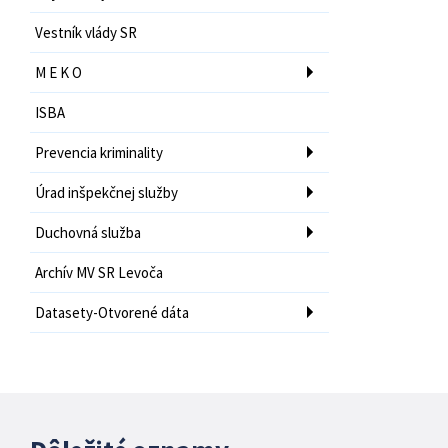
Vestník vlády SR
M E K O
ISBA
Prevencia kriminality
Úrad inšpekčnej služby
Duchovná služba
Archív MV SR Levoča
Datasety-Otvorené dáta