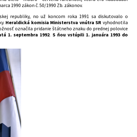
arca 1990 zákon č. 50/1990 Zb. zákonov.
kej republiky, no už koncom roka 1991 sa diskutovalo o
ky.
Heraldická komisia Ministerstva vnútra SR
vyhodnotila
ožnosť označila pridanie štátneho znaku do prednej polovice
jatá 1. septembra 1992
.
S ňou vstúpili 1. januára 1993 do