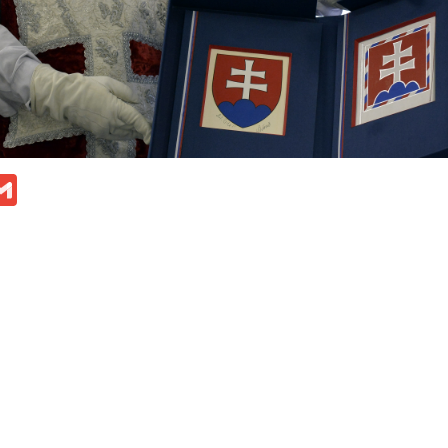
ok
ssenger
Gmail