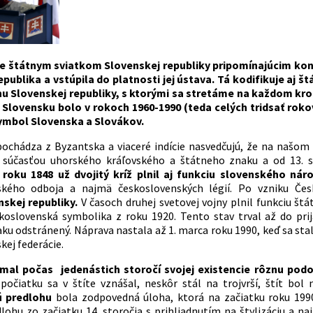
 je štátnym sviatkom Slovenskej republiky pripomínajúcim konk
publika a vstúpila do platnosti jej ústava. Tá kodifikuje aj š
u Slovenskej republiky, s ktorými sa stretáme na každom kr
 Slovensku bolo v rokoch 1960-1990 (teda celých tridsať roko
symbol Slovenska a Slovákov.
 pochádza z Byzantska a viaceré indície nasvedčujú, že na našo
l súčasťou uhorského kráľovského a štátneho znaku a od 13. 
 roku 1848 už dvojitý kríž plnil aj funkciu slovenského ná
ského odboja a najmä československých légií. Po vzniku Če
skej republiky.
V časoch druhej svetovej vojny plnil funkciu št
koslovenská symbolika z roku 1920. Tento stav trval až do prija
ku odstránený. Náprava nastala až 1. marca roku 1990, keď sa st
kej federácie.
ž mal počas jedenástich storočí svojej existencie rôznu pod
 spočiatku sa v štíte vznášal, neskôr stál na trojvrší, štít bo
 predlohu
bola zodpovedná úloha, ktorá na začiatku roku 1990
lohu zo začiatku 14. storočia s prihliadnutím na štylizáciu a n