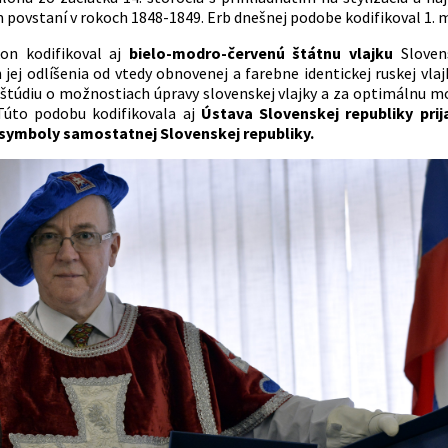
 povstaní v rokoch 1848-1849. Erb dnešnej podobe kodifikoval 1. m
on kodifikoval aj
bielo-modro-červenú štátnu vlajku
Slovens
jej odlíšenia od vtedy obnovenej a farebne identickej ruskej vlaj
 štúdiu o možnostiach úpravy slovenskej vlajky a za optimálnu m
. Túto podobu kodifikovala aj
Ústava Slovenskej republiky pri
j symboly samostatnej Slovenskej republiky.