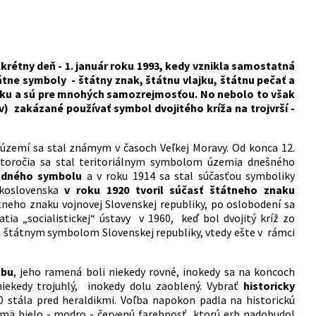
rétny deň - 1. január roku 1993, kedy vznikla samostatná
tátne symboly - štátny znak, štátnu vlajku, štátnu pečať a
oku a sú pre mnohých samozrejmosťou. No nebolo to však
v) zakázané používať symbol dvojitého kríža na trojvrší -
m území sa stal známym v časoch Veľkej Moravy. Od konca 12.
storočia sa stal teritoriálnym symbolom územia dnešného
rodného symbolu
a v roku 1914 sa stal súčasťou symboliky
skoslovenska
v roku 1920 tvoril súčasť štátneho znaku
átneho znaku vojnovej Slovenskej republiky, po oslobodení sa
tia „socialistickej“ ústavy v 1960, keď bol dvojitý kríž zo
al štátnym symbolom Slovenskej republiky, vtedy ešte v rámci
obu
, jeho ramená boli niekedy rovné, inokedy sa na koncoch
l niekedy trojuhlý, inokedy dolu zaoblený. Vybrať
historicky
 stála pred heraldikmi. Voľba napokon padla na historickú
ajmä bielo - modro - červenú farebnosť, ktorú erb nadobudol