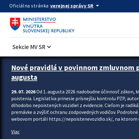
Preskocit na hlavný obsah
arrow_drop_down
verejnej správy SR
Oficiálna stránka
Sekcie MV SR
keyboard_arrow_down
Zastavit automatický posun upútavok
Nové pravidlá v povinnom zmluvnom poi
augusta
29. 07. 2026
Od 1. augusta 2026 nadobudne účinnosť zákon, k
poistenia. Legislatíva prinesie prísnejšiu kontrolu PZP, aut
dlhodobo nepoistených vozidiel z evidencie. Cieľom je radiká
premávke a zvýšiť ochranu zodpovedných vodičov. Podrobné 
webovom portáli https://nepoistenevozidlo.sk/, na ktorom od
Viac