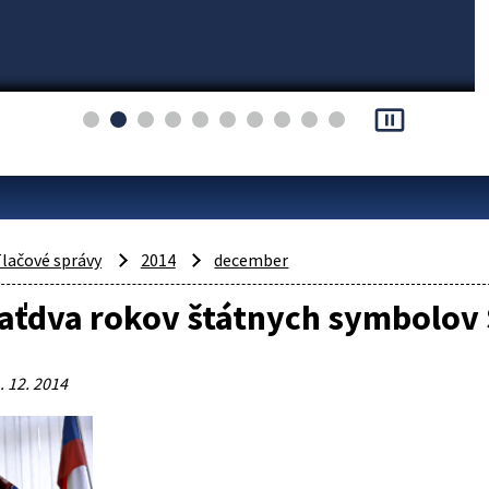
pause_presentation
lačové správy
2014
december
aťdva rokov štátnych symbolov 
. 12. 2014