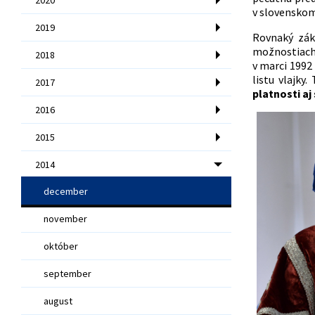
v slovenskom
2019
Rovnaký zák
možnostiach 
2018
v marci 1992
listu vlajky
2017
platnosti a
2016
2015
2014
december
november
október
september
august