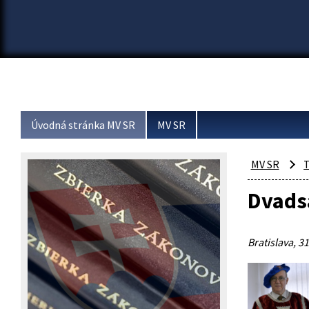
Úvodná stránka MV SR
MV SR
MV SR
T
Dvads
Bratislava, 31