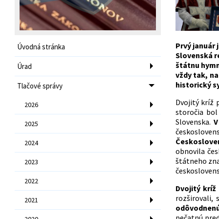
Prvý január
Úvodná stránka
Slovenská re
štátnu hymn
Úrad
vždy tak, na
historický 
Tlačové správy
Dvojitý kríž
2026
storočia bo
Slovenska.
V
2025
českosloven
Českosloven
2024
obnovila čes
štátneho zna
2023
českoslovens
2022
Dvojitý krí
rozširovali,
2021
odôvodnenú
pečatnú pred
2020