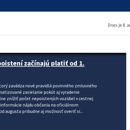
Dnes je 8. 
stení začínajú platiť od 1.
torý zavádza nové pravidlá povinného zmluvného
omatizované zasielanie pokút aj vyradenie
lne znížiť počet nepoistených vozidiel v cestnej
informácie nájdu občania na oficiálnom
 augusta pribudne aj možnosť overiť si...