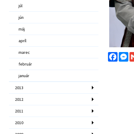
júl
jún
máj
apríl
marec
Facebo
Me
február
január
2013
2012
2011
2010