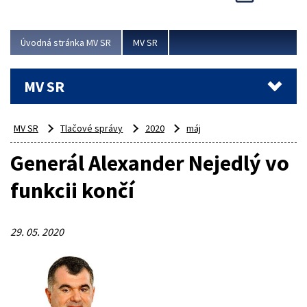
Viac
Úvodná stránka MV SR
MV SR
MV SR
MV SR
Tlačové správy
2020
máj
Generál Alexander Nejedlý vo
funkcii končí
29. 05. 2020