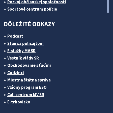
Rozvoj občianskej spoločnosti
Športové centrum polície
DÔLEŽITÉ ODKAZY
Podcast
Stan sa policajtom
E-služby MV SR
Vestník vlády SR
Obchodovanie s ľuďmi
Cudzinci
Miestna štátna správa
Vládny program ESO
Call centrum MV SR
E-trhovisko