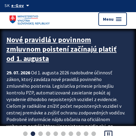
Preskocit na hlavný obsah
arrow_drop_down
SK
e-Gov
menu
Menu
Zastavit automatický posun upútavok
Nové pravidlá v povinnom
zmluvnom poistení začínajú platiť
od 1. augusta
29. 07. 2026
Od 1. augusta 2026 nadobudne účinnosť
zákon, ktorý zavádza nové pravidlá povinného
zmluvného poistenia. Legislatíva prinesie prísnejšiu
kontrolu PZP, automatizované zasielanie pokút aj
vyradenie dlhodobo nepoistených vozidiel z evidencie.
Cieľom je radikálne znížiť počet nepoistených vozidiel v
cestnej premávke a zvýšiť ochranu zodpovedných vodičov.
Podrobné informácie nájdu občania na oficiálnom
webovom portáli https://nepoistenevozidlo.sk/, na
pause_presentation
ktorom od augusta pribudne aj možnosť overiť si...