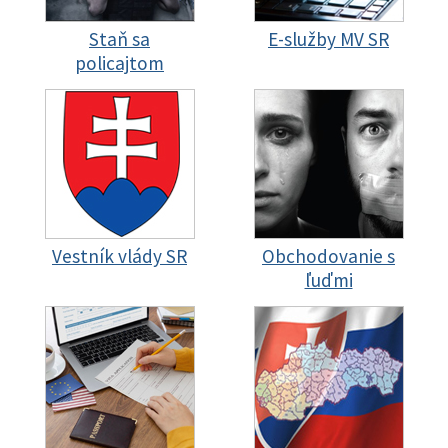
Staň sa
E-služby MV SR
policajtom
Vestník vlády SR
Obchodovanie s
ľuďmi