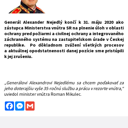
Generál Alexander Nejedlý končí k 31. máju 2020 ako
zástupca Ministerstva vnútra SR na plnenie úloh v oblasti
ochrany pred požiarmi a civilnej ochrany a integrovaného
záchranného systému na zastupiteľskom úrade v Českej
republike. Po dôkladnom zvážení všetkých procesov
a aktuálnej opodstatnenosti danej pozície sme pristúpili
k jej zrušeniu.
„Generálovi Alexandrovi Nejedlému sa chcem poďakovať za
jeho doterajšiu vyše 35-ročnú službu a prácu v rezorte vnútra,“
uviedol minister vnútra Roman Mikulec.
Facebook
Messenger
Gmail