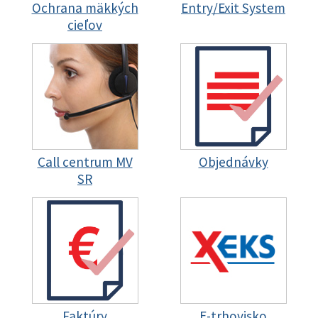
Ochrana mäkkých
Entry/Exit System
cieľov
Call centrum MV
Objednávky
SR
Faktúry
E-trhovisko