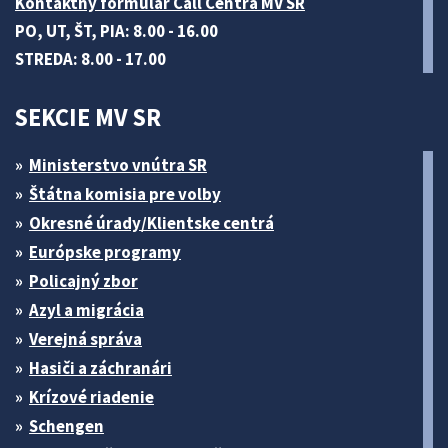
Kontaktný formulár Call Centra MV SR
PO, UT, ŠT, PIA: 8.00 - 16.00
STREDA: 8.00 - 17.00
SEKCIE MV SR
Ministerstvo vnútra SR
Štátna komisia pre volby
Okresné úrady/Klientske centrá
Európske programy
Policajný zbor
Azyl a migrácia
Verejná správa
Hasiči a záchranári
Krízové riadenie
Schengen