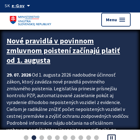
Preskocit na hlavný obsah
arrow_drop_down
SK
e-Gov
menu
Menu
Zastavit automatický posun upútavok
Nové pravidlá v povinnom
zmluvnom poistení začínajú platiť
od 1. augusta
29. 07. 2026
Od 1. augusta 2026 nadobudne účinnosť
zákon, ktorý zavádza nové pravidlá povinného
zmluvného poistenia. Legislatíva prinesie prísnejšiu
kontrolu PZP, automatizované zasielanie pokút aj
vyradenie dlhodobo nepoistených vozidiel z evidencie.
Cieľom je radikálne znížiť počet nepoistených vozidiel v
cestnej premávke a zvýšiť ochranu zodpovedných vodičov.
Podrobné informácie nájdu občania na oficiálnom
webovom portáli https://nepoistenevozidlo.sk/, na
pause_presentation
ktorom od augusta pribudne aj možnosť overiť si...