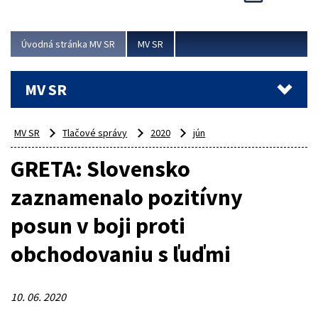
Viac
Úvodná stránka MV SR
MV SR
MV SR
MV SR
Tlačové správy
2020
jún
GRETA: Slovensko
zaznamenalo pozitívny
posun v boji proti
obchodovaniu s ľuďmi
10. 06. 2020