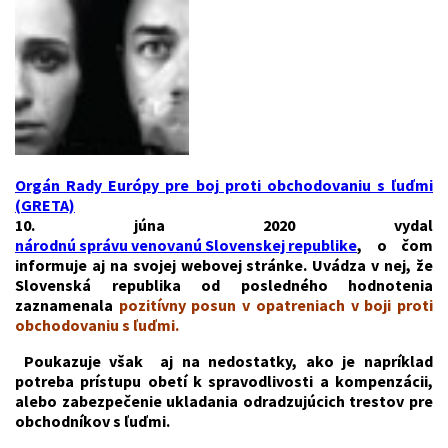
Orgán Rady Európy pre boj proti obchodovaniu s ľuďmi
(GRETA)
10. júna 2020 vydal
národnú správu venovanú Slovenskej republike
, o čom
informuje aj na svojej webovej stránke. Uvádza v nej, že
Slovenská republika od posledného hodnotenia
zaznamenala
pozitívny posun v opatreniach v boji proti
obchodovaniu s ľuďmi.
Poukazuje však aj na nedostatky, ako je napríklad
potreba prístupu obetí k spravodlivosti a kompenzácii,
alebo zabezpečenie ukladania odradzujúcich trestov pre
obchodníkov s ľuďmi.