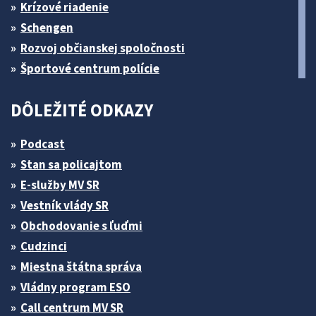
Krízové riadenie
Schengen
Rozvoj občianskej spoločnosti
Športové centrum polície
DÔLEŽITÉ ODKAZY
Podcast
Stan sa policajtom
E-služby MV SR
Vestník vlády SR
Obchodovanie s ľuďmi
Cudzinci
Miestna štátna správa
Vládny program ESO
Call centrum MV SR