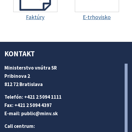
Faktúry
E-trhovisko
KONTAKT
Ministerstvo vnútra SR
Pribinova 2
812 72 Bratislava
Telefón: +421 2 5094 1111
Fax: +421 2 5094 4397
E-mail:
public@minv
.sk
Call centrum: