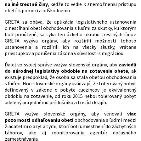
na iné trestné činy
, keďže to vedie k znemožneniu prístupu
obetí k pomoci a odškodneniu.
GRETA sa obáva, že aplikácia legislatívneho ustanovenia
o nestíhaní obetí obchodovania s ľuďmi za skutky, ku ktorým
boli prinútené, sa týka len úzkeho okruhu trestných činov.
GRETA vyzýva orgány, aby rozšírili možnosti tohoto
ustanovenia a rozšírili ich na všetky skutky, vrátane
priestupkov a porušenia zákona v súvislosti s migráciou.
Ďalej vo svojej správe vyzýva slovenské orgány, aby
zaviedli
do národnej legislatívy obdobie na zotavenie obete
, ak
existuje predpoklad, že osoba sa stala obeťou obchodovania
s ľuďmi. Hoci slovenské orgány uvádzajú, že tolerovaný pobyt
definovaný v zákone o pobyte cudzincov je ekvivalentný
obdobiu na zotavenie, od roku 2015 nebol tolerovaný pobyt
udelený ani jednému príslušníkovi tretích krajín.
GRETA vyzýva slovenské orgány, aby venovali
viac
pozornosti odhaľovaniu obetí
obchodovania s ľuďmi medzi
žiadateľmi o azyl a tými, ktorí boli umiestnení do záchytných
táborov, ako aj monitorovaniu agentúr dočasného
zamestnávania.