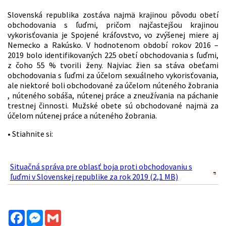
Slovenská republika zostáva najmä krajinou pôvodu obetí
obchodovania s ľuďmi, pričom najčastejšou krajinou
vykorisťovania je Spojené kráľovstvo, vo zvýšenej miere aj
Nemecko a Rakúsko. V hodnotenom období rokov 2016 –
2019 bolo identifikovaných 225 obetí obchodovania s ľuďmi,
z čoho 55 % tvorili ženy. Najviac žien sa stáva obeťami
obchodovania s ľuďmi za účelom sexuálneho vykorisťovania,
ale niektoré boli obchodované za účelom núteného žobrania
, núteného sobáša, nútenej práce a zneužívania na páchanie
trestnej činnosti. Mužské obete sú obchodované najmä za
účelom nútenej práce a núteného žobrania.
• Stiahnite si:
Situačná správa pre oblasť boja proti obchodovaniu s
ľuďmi v Slovenskej republike za rok 2019 (2,1 MB)
Facebook
Messenger
Gmail