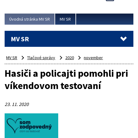
Viac
Úvodná stránka MV SR
MV SR
MV SR
MV SR
Tlačové správy
2020
november
Hasiči a policajti pomohli pri
víkendovom testovaní
23. 11. 2020