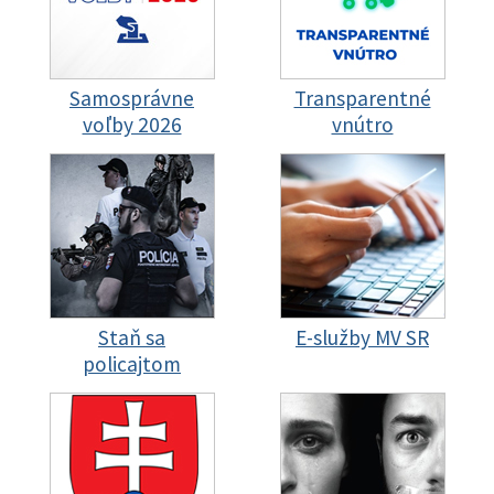
Samosprávne
Transparentné
voľby 2026
vnútro
Staň sa
E-služby MV SR
policajtom