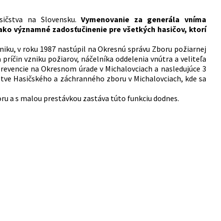
sičstva na Slovensku.
Vymenovanie za generála vníma
 ako významné zadosťučinenie pre všetkých hasičov, ktorí
niku, v roku 1987 nastúpil na Okresnú správu Zboru požiarnej
 príčin vzniku požiarov, náčelníka oddelenia vnútra a veliteľa
prevencie na Okresnom úrade v Michalovciach a nasledujúce 3
tve Hasičského a záchranného zboru v Michalovciach, kde sa
ru a s malou prestávkou zastáva túto funkciu dodnes.