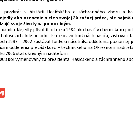
k prvýkrát v histórii Hasičského a záchranného zboru a ha
ejedlý ako ocenenie nielen svojej 30-ročnej práce, ale najmä
zujú svoje životy na pomoc iným.
lexander Nejedlý pôsobil od roku 1984 ako hasič v chemickom pod
halovciach, kde pôsobil 10 rokov vo funkciách hasiča, zisťovateľa
och 1997 – 2002 zastával funkciu náčelníka oddelenia požiarnej 
úcim oddelenia prevádzkovo – technického na Okresnom riaditeľs
ku 2006 stal okresným riaditeľom.
 2008 bol vymenovaný za prezidenta Hasičského a záchranného zbo
ok
ssenger
Gmail