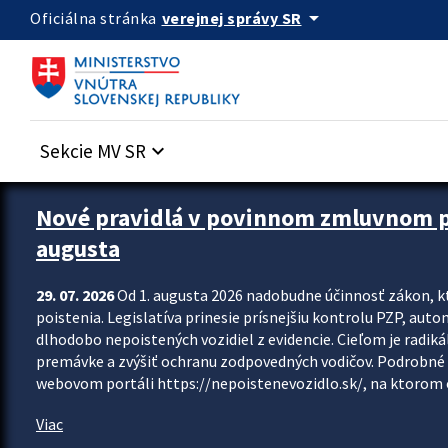
Preskocit na hlavný obsah
arrow_drop_down
verejnej správy SR
Oficiálna stránka
Sekcie MV SR
keyboard_arrow_down
Zastavit automatický posun upútavok
Nové pravidlá v povinnom zmluvnom poi
augusta
29. 07. 2026
Od 1. augusta 2026 nadobudne účinnosť zákon, k
poistenia. Legislatíva prinesie prísnejšiu kontrolu PZP, aut
dlhodobo nepoistených vozidiel z evidencie. Cieľom je radiká
premávke a zvýšiť ochranu zodpovedných vodičov. Podrobné 
webovom portáli https://nepoistenevozidlo.sk/, na ktorom od
Viac