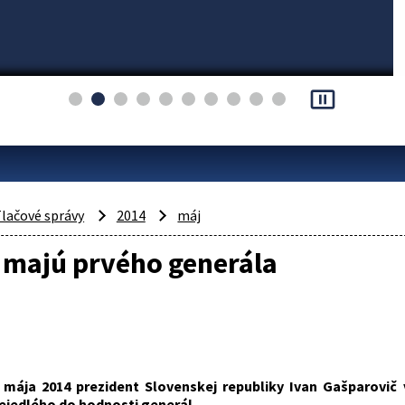
pause_presentation
lačové správy
2014
máj
 majú prvého generála
 mája 2014 prezident Slovenskej republiky Ivan Gašparovi
ejedlého do hodnosti generál.