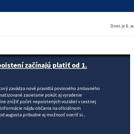
Dnes je 6. 
stení začínajú platiť od 1.
torý zavádza nové pravidlá povinného zmluvného
omatizované zasielanie pokút aj vyradenie
lne znížiť počet nepoistených vozidiel v cestnej
informácie nájdu občania na oficiálnom
 augusta pribudne aj možnosť overiť si...