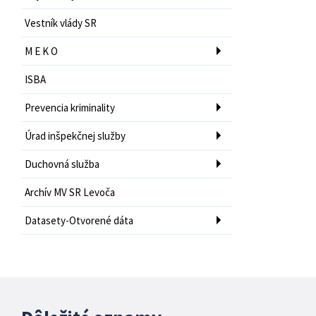
Vestník vlády SR
M E K O
ISBA
Prevencia kriminality
Úrad inšpekčnej služby
Duchovná služba
Archív MV SR Levoča
Datasety-Otvorené dáta