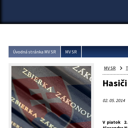
Úvodná stránka MV SR
MV SR
MV SR
T
Hasiči
02. 05. 2014
V piatok 2.
Alexandra N