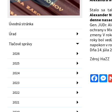
Stalo sa ta
Alexander N
denne nasad
Úvodná stránka
Gen. JUDr. A
ochrany v Mic
Úrad
zmeny. V rok
roky bol ved
Tlačové správy
napokon v ro
Dňa 14. júla
2026
Zdroj: HaZZ
2025
2024
Facebo
Me
2023
2022
2021
2020