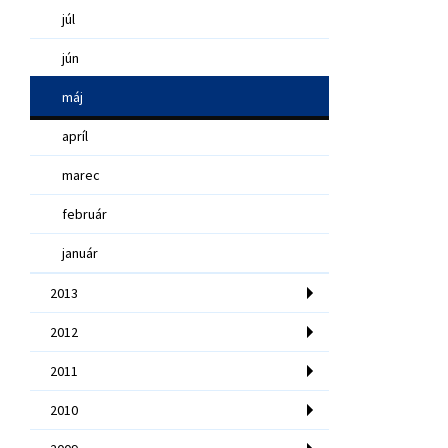
júl
jún
máj
apríl
marec
február
január
2013
2012
2011
2010