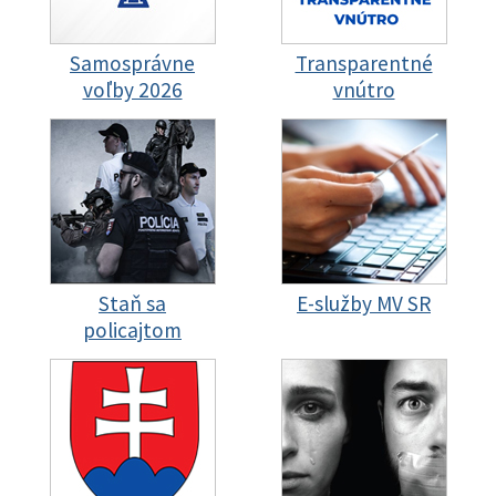
Samosprávne
Transparentné
voľby 2026
vnútro
Staň sa
E-služby MV SR
policajtom