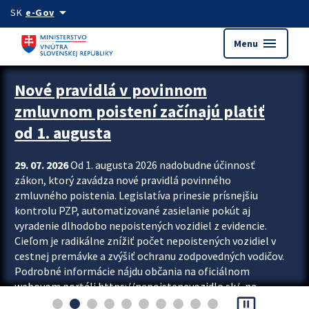
Preskocit na hlavný obsah
arrow_drop_down
SK
e-Gov
menu
Menu
Zastavit automatický posun upútavok
Nové pravidlá v povinnom
zmluvnom poistení začínajú platiť
od 1. augusta
29. 07. 2026
Od 1. augusta 2026 nadobudne účinnosť
zákon, ktorý zavádza nové pravidlá povinného
zmluvného poistenia. Legislatíva prinesie prísnejšiu
kontrolu PZP, automatizované zasielanie pokút aj
vyradenie dlhodobo nepoistených vozidiel z evidencie.
Cieľom je radikálne znížiť počet nepoistených vozidiel v
cestnej premávke a zvýšiť ochranu zodpovedných vodičov.
Podrobné informácie nájdu občania na oficiálnom
webovom portáli https://nepoistenevozidlo.sk/, na
pause_presentation
ktorom od augusta pribudne aj možnosť overiť si...