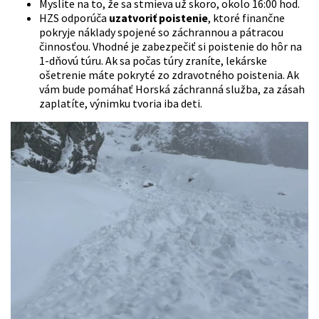
Myslite na to, že sa stmieva už skoro, okolo 16:00 hod.
HZS odporúča
uzatvoriť poistenie
, ktoré finančne
pokryje náklady spojené so záchrannou a pátracou
činnosťou. Vhodné je zabezpečiť si poistenie do hôr na
1-dňovú túru. Ak sa počas túry zraníte, lekárske
ošetrenie máte pokryté zo zdravotného poistenia. Ak
vám bude pomáhať Horská záchranná služba, za zásah
zaplatíte, výnimku tvoria iba deti.