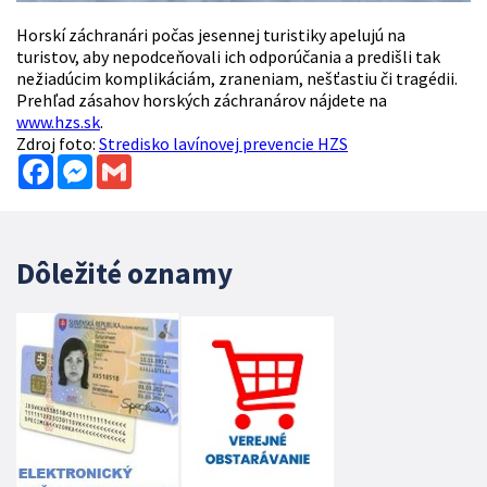
Horskí záchranári počas jesennej turistiky apelujú na
turistov, aby nepodceňovali ich odporúčania a predišli tak
nežiadúcim komplikáciám, zraneniam, nešťastiu či tragédii.
Prehľad zásahov horských záchranárov nájdete na
www.hzs.sk
.
Zdroj foto:
Stredisko lavínovej prevencie HZS
Facebook
Messenger
Gmail
Dôležité oznamy