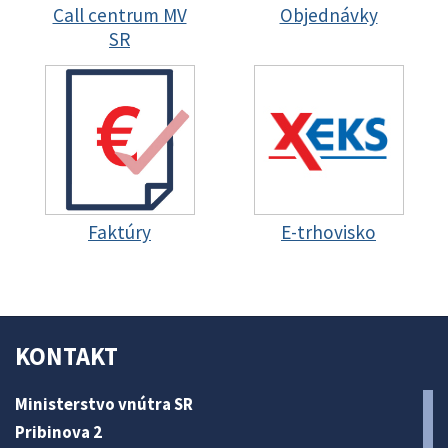
Call centrum MV
Objednávky
SR
Faktúry
E-trhovisko
KONTAKT
Ministerstvo vnútra SR
Pribinova 2