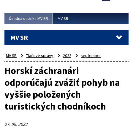
Viac
Úvodná stránka MV SR
MV SR
MV SR
MV SR
Tlačové správy
2022
september
Horskí záchranári
odporúčajú zvážiť pohyb na
vyššie položených
turistických chodníkoch
27. 09. 2022