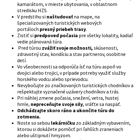
kamarátom, v mieste ubytovania, v oblastnom
stredisku HZS.
V predstihu si
naštudovať
na mape, na
špecializovaných turistických webových
portáloch
presný priebeh trasy
.
Zistiť si
predpoveď počasia
pre všetky lokality, kadiaľ
vedie plánovaná túra.
Pred túrou
zvážiť svoje možnosti,
skúsenosti,
zdravotný stav, kondíciu a stav partnerov, osobitne
detí.
Vo všeobecnosti sa odporúča ísť na túru aspoň vo
dvojici alebo trojici, v prípade potreby využiť služby
horského vodcu alebo sprievodcu.
Nevybočujte zo značkovaných turistických chodníkov a
rešpektujte vyznačené uzávery chodníkov a trás.
Pri náhlej zmene počasia, snežení, vetra, hustej
hmle,
nepreceňujte svoje sily
, vráťte sa naspäť.
Odchádzajte skoro ráno a ukončite túru do
zotmenia.
Noste so sebou
lekárničku
zo základným vybavením,
ktorou si dokážete pomôcť pri ľahších zraneniach
alebo uštipnutí hmyzom.