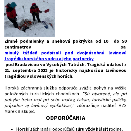
Zimné podmienky a snehová pokrývka od 10 do 50
centimetrov sa
minulý týždeň podpísali pod dvojnásobnú lavínovú
tragédiu horského vodcu a jeho partnerky
pod Bradavicou vo Vysokých Tatrách.
Tragická udalosť z
21. septembra 2022 je historicky najskoršou lavínovou
tragédiou v slovenských horách
.
Horská záchranná služba odporúča zvážiť pohyb na vyššie
položených turistických chodníkoch.
"Sú otvorené, ale pri
pohybe treba mať pri sebe mačky, čakan, turistické paličky,
prípadne aj lavínový vyhľadávač,"
zdôrazňuje riaditeľ HZS
Marek Biskupič.
ODPORÚČANIA
Horskí záchranári odporúčajú
túru vždy hlásiť
rodine,