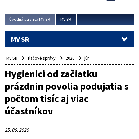
Viac
Úvodná stránka MV SR
MV SR
MV SR
MV SR
Tlačové správy
2020
jún
Hygienici od začiatku
prázdnin povolia podujatia s
počtom tisíc aj viac
účastníkov
25. 06. 2020