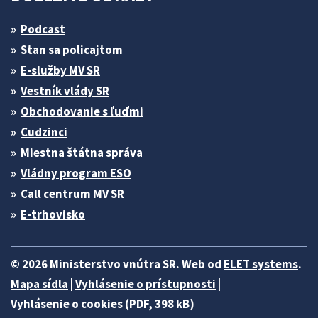
Podcast
Stan sa policajtom
E-služby MV SR
Vestník vlády SR
Obchodovanie s ľuďmi
Cudzinci
Miestna štátna správa
Vládny program ESO
Call centrum MV SR
E-trhovisko
© 2026 Ministerstvo vnútra SR. Web od
ELET systems
.
Mapa sídla
|
Vyhlásenie o prístupnosti
|
Vyhlásenie o cookies (PDF, 398 kB)