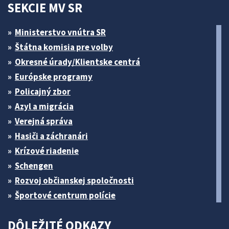
SEKCIE MV SR
Ministerstvo vnútra SR
Štátna komisia pre volby
Okresné úrady/Klientske centrá
Európske programy
Policajný zbor
Azyl a migrácia
Verejná správa
Hasiči a záchranári
Krízové riadenie
Schengen
Rozvoj občianskej spoločnosti
Športové centrum polície
DÔLEŽITÉ ODKAZY