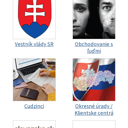
Vestník vlády SR
Obchodovanie s
ľuďmi
Cudzinci
Okresné úrady /
Klientske centrá