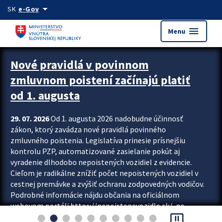
Preskocit na hlavný obsah
arrow_drop_down
SK
e-Gov
menu
Menu
Zastavit automatický posun upútavok
Nové pravidlá v povinnom
zmluvnom poistení začínajú platiť
od 1. augusta
29. 07. 2026
Od 1. augusta 2026 nadobudne účinnosť
zákon, ktorý zavádza nové pravidlá povinného
zmluvného poistenia. Legislatíva prinesie prísnejšiu
kontrolu PZP, automatizované zasielanie pokút aj
vyradenie dlhodobo nepoistených vozidiel z evidencie.
Cieľom je radikálne znížiť počet nepoistených vozidiel v
cestnej premávke a zvýšiť ochranu zodpovedných vodičov.
Podrobné informácie nájdu občania na oficiálnom
webovom portáli https://nepoistenevozidlo.sk/, na
pause_presentation
ktorom od augusta pribudne aj možnosť overiť si...