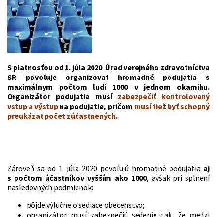
S platnosťou od 1. júla 2020 Úrad verejného zdravotníctva
SR povoľuje organizovať hromadné podujatia s
maximálnym počtom ľudí 1000 v jednom okamihu.
Organizátor podujatia musí
zabezpečiť kontrolovaný
vstup a výstup
na podujatie, pričom
musí tiež byť schopný
preukázať počet zúčastnených
.
Zároveň sa od 1. júla 2020 povoľujú hromadné podujatia
aj
s počtom účastníkov vyšším ako 1000
, avšak pri splnení
nasledovných podmienok:
pôjde výlučne o sediace obecenstvo;
organizátor musí zabezpečiť sedenie tak, že medzi