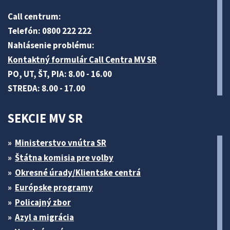
Call centrum:
Telefón: 0800 222 222
Nahlásenie problému:
Kontaktný formulár Call Centra MV SR
PO, UT, ŠT, PIA: 8.00 - 16.00
STREDA: 8.00 - 17.00
SEKCIE MV SR
Ministerstvo vnútra SR
Štátna komisia pre volby
Okresné úrady/Klientske centrá
Európske programy
Policajný zbor
Azyl a migrácia