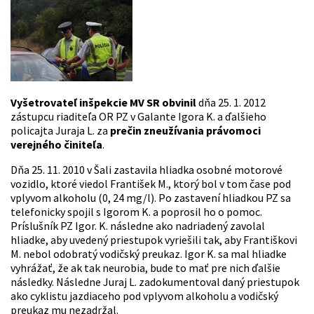
Vyšetrovateľ inšpekcie MV SR obvinil
dňa 25. 1. 2012
zástupcu riaditeľa OR PZ v Galante Igora K. a ďalšieho
policajta Juraja L. za
prečin zneužívania právomoci
verejného činiteľa
.
Dňa 25. 11. 2010 v Šali zastavila hliadka osobné motorové
vozidlo, ktoré viedol František M., ktorý bol v tom čase pod
vplyvom alkoholu (0, 24 mg/l). Po zastavení hliadkou PZ sa
telefonicky spojil s Igorom K. a poprosil ho o pomoc.
Príslušník PZ Igor. K. následne ako nadriadený zavolal
hliadke, aby uvedený priestupok vyriešili tak, aby Františkovi
M. nebol odobratý vodičský preukaz. Igor K. sa mal hliadke
vyhrážať, že ak tak neurobia, bude to mať pre nich ďalšie
následky. Následne Juraj L. zadokumentoval daný priestupok
ako cyklistu jazdiaceho pod vplyvom alkoholu a vodičský
preukaz mu nezadržal.