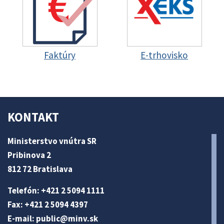
Faktúry
E-trhovisko
KONTAKT
Ministerstvo vnútra SR
Pribinova 2
812 72 Bratislava
Telefón: +421 2 5094 1111
Fax: +421 2 5094 4397
E-mail:
public@minv
.sk