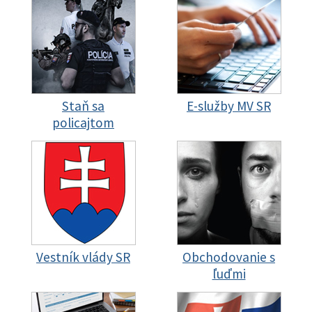
Staň sa
E-služby MV SR
policajtom
Vestník vlády SR
Obchodovanie s
ľuďmi