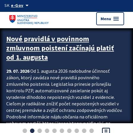
Preskocit na hlavný obsah
arrow_drop_down
SK
e-Gov
menu
Menu
Zastavit automatický posun upútavok
Nové pravidlá v povinnom
zmluvnom poistení začínajú platiť
od 1. augusta
29. 07. 2026
Od 1. augusta 2026 nadobudne účinnosť
zákon, ktorý zavádza nové pravidlá povinného
zmluvného poistenia. Legislatíva prinesie prísnejšiu
kontrolu PZP, automatizované zasielanie pokút aj
vyradenie dlhodobo nepoistených vozidiel z evidencie.
Cieľom je radikálne znížiť počet nepoistených vozidiel v
cestnej premávke a zvýšiť ochranu zodpovedných vodičov.
Podrobné informácie nájdu občania na oficiálnom
webovom portáli https://nepoistenevozidlo.sk/, na
pause_presentation
ktorom od augusta pribudne aj možnosť overiť si...