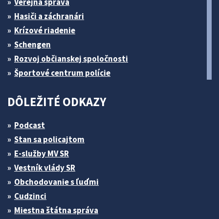
Verejná správa
Hasiči a záchranári
Krízové riadenie
Schengen
Rozvoj občianskej spoločnosti
Športové centrum polície
DÔLEŽITÉ ODKAZY
Podcast
Stan sa policajtom
E-služby MV SR
Vestník vlády SR
Obchodovanie s ľuďmi
Cudzinci
Miestna štátna správa