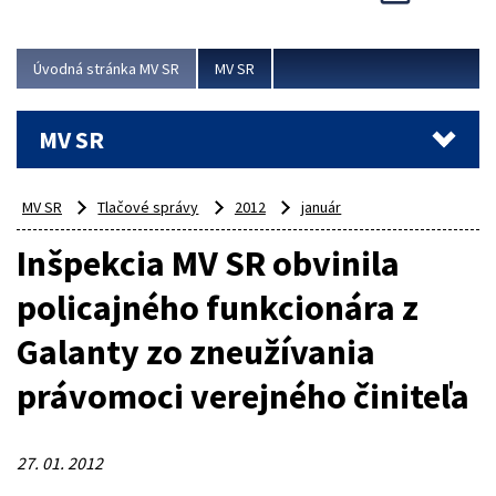
Viac
Úvodná stránka MV SR
MV SR
MV SR
MV SR
Tlačové správy
2012
január
Inšpekcia MV SR obvinila
policajného funkcionára z
Galanty zo zneužívania
právomoci verejného činiteľa
27. 01. 2012