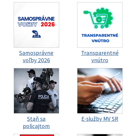
Samosprávne
Transparentné
voľby 2026
vnútro
Staň sa
E-služby MV SR
policajtom