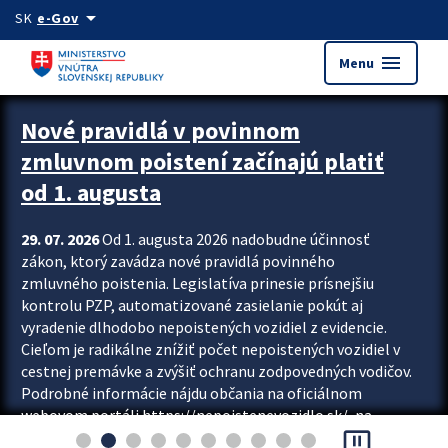
Preskocit na hlavný obsah
arrow_drop_down
SK
e-Gov
menu
Menu
Zastavit automatický posun upútavok
Nové pravidlá v povinnom
zmluvnom poistení začínajú platiť
od 1. augusta
29. 07. 2026
Od 1. augusta 2026 nadobudne účinnosť
zákon, ktorý zavádza nové pravidlá povinného
zmluvného poistenia. Legislatíva prinesie prísnejšiu
kontrolu PZP, automatizované zasielanie pokút aj
vyradenie dlhodobo nepoistených vozidiel z evidencie.
Cieľom je radikálne znížiť počet nepoistených vozidiel v
cestnej premávke a zvýšiť ochranu zodpovedných vodičov.
Podrobné informácie nájdu občania na oficiálnom
webovom portáli https://nepoistenevozidlo.sk/, na
pause_presentation
ktorom od augusta pribudne aj možnosť overiť si...