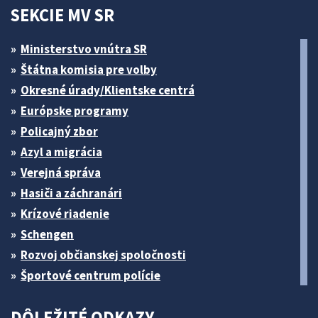
SEKCIE MV SR
Ministerstvo vnútra SR
Štátna komisia pre volby
Okresné úrady/Klientske centrá
Európske programy
Policajný zbor
Azyl a migrácia
Verejná správa
Hasiči a záchranári
Krízové riadenie
Schengen
Rozvoj občianskej spoločnosti
Športové centrum polície
DÔLEŽITÉ ODKAZY