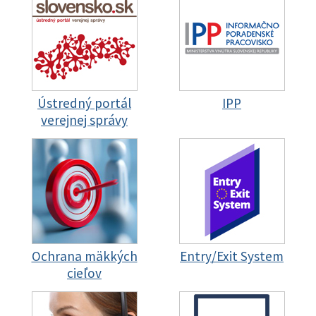
Ústredný portál
IPP
verejnej správy
Ochrana mäkkých
Entry/Exit System
cieľov