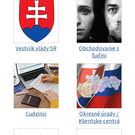
Vestník vlády SR
Obchodovanie s
ľuďmi
Cudzinci
Okresné úrady /
Klientske centrá