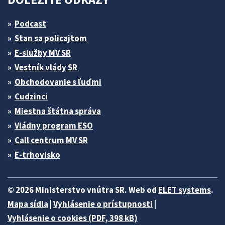
Podcast
Stan sa policajtom
E-služby MV SR
Vestník vlády SR
Obchodovanie s ľuďmi
Cudzinci
Miestna štátna správa
Vládny program ESO
Call centrum MV SR
E-trhovisko
© 2026 Ministerstvo vnútra SR. Web od
ELET systems
.
Mapa sídla
|
Vyhlásenie o prístupnosti
|
Vyhlásenie o cookies (PDF, 398 kB)