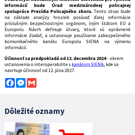
informácií bude Úrad medzinárodnej policajnej
spolupráce Prezídia Policajného zboru.
Tento útvar bude
na základe analýzy hrozieb posúvať ďalej informácie
príslušným bezpečnostným orgánom, iným štátom EÚ a
Europolu. Návrh definuje útvary, ktoré sú oprávnené
informácie žiadať, a ustanovuje používanie zabezpečeného
komunikačného kanálu Europolu SIENA na výmenu
informácií.
Účinnosť sa predpokladá od 12. decembra 2024
- okrem
ustanovenia o interoperabilite s
kanálom SIENA
, kde sa
navrhuje účinnosť od 12. júna 2027.
Facebook
Messenger
Gmail
Dôležité oznamy