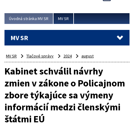
Viac
Úvodná stránka MV SR
MV SR
MV SR
MV SR
Tlačové správy
2024
august
Kabinet schválil návrhy
zmien v zákone o Policajnom
zbore týkajúce sa výmeny
informácií medzi členskými
štátmi EÚ