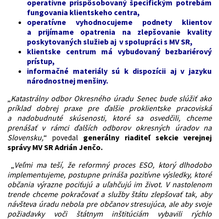
operatívne prispôsobovaný špecifickým potrebám
fungovania klientskeho centra,
operatívne vyhodnocujeme podnety klientov
a prijímame opatrenia na zlepšovanie kvality
poskytovaných služieb aj v spolupráci s MV SR,
klientske centrum má vybudovaný bezbariérový
prístup,
informačné materiály sú k dispozícii aj v jazyku
národnostnej menšiny.
„
Katastrálny odbor Okresného úradu Senec bude slúžiť ako
príklad dobrej praxe pre ďalšie proklientske pracoviská
a nadobudnuté skúsenosti, ktoré sa osvedčili, chceme
prenášať v rámci ďalších odborov okresných úradov na
Slovensku,
“ povedal
generálny riaditeľ sekcie verejnej
správy MV SR Adrián Jenčo.
„
Veľmi ma teší, že reformný proces ESO, ktorý dlhodobo
implementujeme, postupne prináša pozitívne výsledky, ktoré
občania výrazne pociťujú a uľahčujú im život. V nastolenom
trende chceme pokračovať a služby štátu zlepšovať tak, aby
návšteva úradu nebola pre občanov stresujúca, ale aby svoje
požiadavky voči štátnym inštitúciám vybavili rýchlo