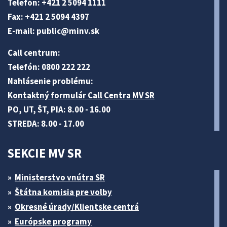
Telefón: +421 2 5094 1111
Fax: +421 2 5094 4397
E-mail:
public@minv
.sk
Call centrum:
Telefón: 0800 222 222
Nahlásenie problému:
Kontaktný formulár Call Centra MV SR
PO, UT, ŠT, PIA: 8.00 - 16.00
STREDA: 8.00 - 17.00
SEKCIE MV SR
Ministerstvo vnútra SR
Štátna komisia pre volby
Okresné úrady/Klientske centrá
Európske programy