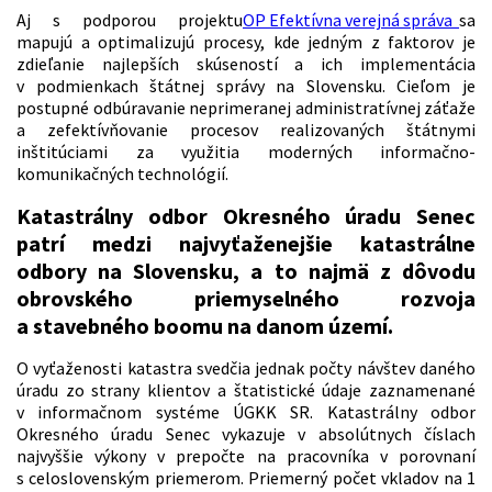
Aj s podporou projektu
OP Efektívna verejná správa
sa
mapujú a optimalizujú procesy, kde jedným z faktorov je
zdieľanie najlepších skúseností a ich implementácia
v podmienkach štátnej správy na Slovensku. Cieľom je
postupné odbúravanie neprimeranej administratívnej záťaže
a zefektívňovanie procesov realizovaných štátnymi
inštitúciami za využitia moderných informačno-
komunikačných technológií.
Katastrálny odbor Okresného úradu Senec
patrí medzi najvyťaženejšie katastrálne
odbory na Slovensku, a to najmä z dôvodu
obrovského priemyselného rozvoja
a stavebného boomu na danom území.
O vyťaženosti katastra svedčia jednak počty návštev daného
úradu zo strany klientov a štatistické údaje zaznamenané
v informačnom systéme ÚGKK SR. Katastrálny odbor
Okresného úradu Senec vykazuje v absolútnych číslach
najvyššie výkony v prepočte na pracovníka v porovnaní
s celoslovenským priemerom. Priemerný počet vkladov na 1