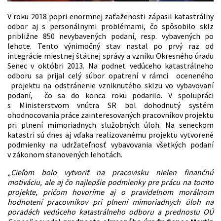
V roku 2018 popri enormnej zaťaženosti zápasil katastrálny
odbor aj s personálnymi problémami, čo spôsobilo sklz
približne 850 nevybavených podaní, resp. vybavených po
lehote. Tento výnimočný stav nastal po prvý raz od
integrácie miestnej štátnej správy a vzniku Okresného úradu
Senec v októbri 2013. Na podnet vedúceho katastrálneho
odboru sa prijal celý súbor opatrení v rámci oceneného
projektu na odstránenie vzniknutého sklzu vo vybavovaní
podaní, čo sa do konca roku podarilo. V spolupráci
s Ministerstvom vnútra SR bol dohodnutý systém
ohodnocovania práce zainteresovaných pracovníkov projektu
pri plnení mimoriadnych služobných úloh. Na seneckom
katastri sú dnes aj vďaka realizovanému projektu vytvorené
podmienky na udržateľnosť vybavovania všetkých podaní
v zákonom stanovených lehotách.
„
Cieľom bolo vytvoriť na pracovisku nielen finančnú
motiváciu, ale aj čo najlepšie podmienky pre prácu na tomto
projekte, pričom hovoríme aj o pravidelnom morálnom
hodnotení pracovníkov pri plnení mimoriadnych úloh na
poradách vedúceho katastrálneho odboru a prednostu OÚ