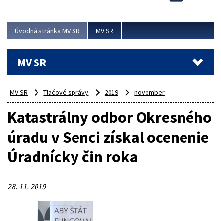
Viac
Úvodná stránka MV SR
MV SR
MV SR
MV SR
Tlačové správy
2019
november
Katastrálny odbor Okresného
úradu v Senci získal ocenenie
Úradnícky čin roka
28. 11. 2019