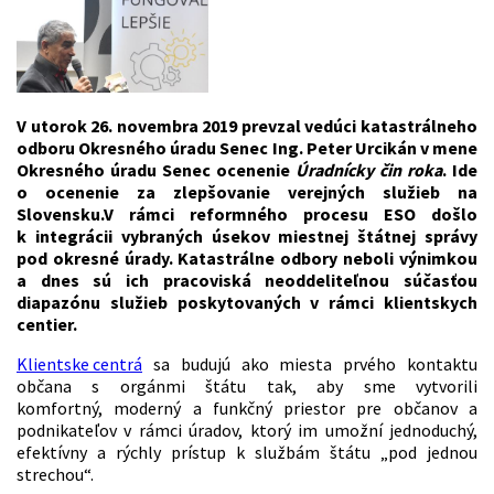
V utorok 26. novembra 2019 prevzal vedúci katastrálneho
odboru Okresného úradu Senec Ing. Peter Urcikán v mene
Okresného úradu Senec ocenenie
Úradnícky čin roka
. Ide
o ocenenie za zlepšovanie verejných služieb na
Slovensku.V rámci reformného procesu ESO došlo
k integrácii vybraných úsekov miestnej štátnej správy
pod okresné úrady. Katastrálne odbory neboli výnimkou
a dnes sú ich pracoviská neoddeliteľnou súčasťou
diapazónu služieb poskytovaných v rámci klientskych
centier.
Klientske centrá
sa budujú ako miesta prvého kontaktu
občana s orgánmi štátu tak, aby sme vytvorili
komfortný, moderný a funkčný priestor pre občanov a
podnikateľov v rámci úradov, ktorý im umožní jednoduchý,
efektívny a rýchly prístup k službám štátu „pod jednou
strechou“.