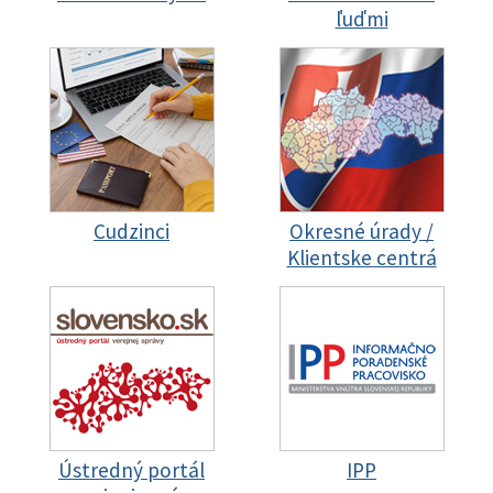
ľuďmi
Cudzinci
Okresné úrady /
Klientske centrá
Ústredný portál
IPP