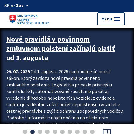
Preskocit na hlavný obsah
arrow_drop_down
SK
e-Gov
menu
Menu
Zastavit automatický posun upútavok
Nové pravidlá v povinnom
zmluvnom poistení začínajú platiť
od 1. augusta
29. 07. 2026
Od 1. augusta 2026 nadobudne účinnosť
zákon, ktorý zavádza nové pravidlá povinného
zmluvného poistenia. Legislatíva prinesie prísnejšiu
kontrolu PZP, automatizované zasielanie pokút aj
vyradenie dlhodobo nepoistených vozidiel z evidencie.
Cieľom je radikálne znížiť počet nepoistených vozidiel v
cestnej premávke a zvýšiť ochranu zodpovedných vodičov.
Podrobné informácie nájdu občania na oficiálnom
webovom portáli https://nepoistenevozidlo.sk/, na
pause_presentation
ktorom od augusta pribudne aj možnosť overiť si...