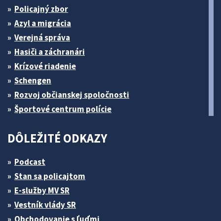
Policajný zbor
Azyl a migrácia
Verejná správa
Hasiči a záchranári
Krízové riadenie
Schengen
Rozvoj občianskej spoločnosti
Športové centrum polície
DÔLEŽITÉ ODKAZY
Podcast
Stan sa policajtom
E-služby MV SR
Vestník vlády SR
Obchodovanie s ľuďmi