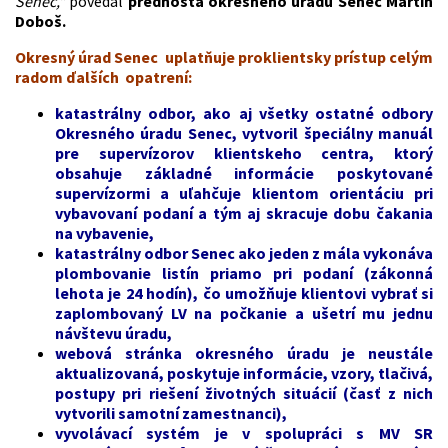
Senec,"
povedal
prednosta okresného úradu Senec Martin
Doboš.
Okresný úrad Senec uplatňuje proklientsky prístup celým
radom ďalších opatrení:
katastrálny odbor, ako aj všetky ostatné odbory
Okresného úradu Senec, vytvoril špeciálny manuál
pre supervízorov klientskeho centra, ktorý
obsahuje základné informácie poskytované
supervízormi a uľahčuje klientom orientáciu pri
vybavovaní podaní a tým aj skracuje dobu čakania
na vybavenie,
katastrálny odbor Senec ako jeden z mála vykonáva
plombovanie listín priamo pri podaní (zákonná
lehota je 24 hodín), čo umožňuje klientovi vybrať si
zaplombovaný LV na počkanie a ušetrí mu jednu
návštevu úradu,
webová stránka okresného úradu je neustále
aktualizovaná, poskytuje informácie, vzory, tlačivá,
postupy pri riešení životných situácií (časť z nich
vytvorili samotní zamestnanci),
vyvolávací systém je v spolupráci s MV SR