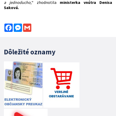
a jednoducho,
“ zhodnotila
ministerka vnútra Denisa
Saková.
Facebook
Messenger
Gmail
Dôležité oznamy