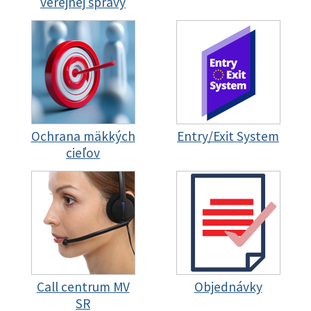
verejnej správy
Ochrana mäkkých
Entry/Exit System
cieľov
Call centrum MV
Objednávky
SR