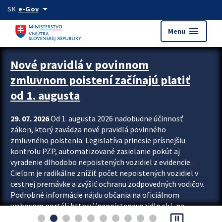
Preskocit na hlavný obsah
arrow_drop_down
SK
e-Gov
menu
Menu
Zastavit automatický posun upútavok
Nové pravidlá v povinnom
zmluvnom poistení začínajú platiť
od 1. augusta
29. 07. 2026
Od 1. augusta 2026 nadobudne účinnosť
zákon, ktorý zavádza nové pravidlá povinného
zmluvného poistenia. Legislatíva prinesie prísnejšiu
kontrolu PZP, automatizované zasielanie pokút aj
vyradenie dlhodobo nepoistených vozidiel z evidencie.
Cieľom je radikálne znížiť počet nepoistených vozidiel v
cestnej premávke a zvýšiť ochranu zodpovedných vodičov.
Podrobné informácie nájdu občania na oficiálnom
webovom portáli https://nepoistenevozidlo.sk/, na
pause_presentation
ktorom od augusta pribudne aj možnosť overiť si...