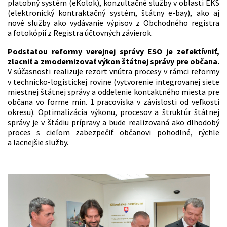
platobný systém (eKolok), konzultačné služby v oblasti EKS
(elektronický kontraktačný systém, štátny e-bay), ako aj
nové služby ako vydávanie výpisov z Obchodného registra
a fotokópií z Registra účtovných závierok.
Podstatou reformy verejnej správy ESO je zefektívniť,
zlacniť a zmodernizovať výkon štátnej správy pre občana.
V súčasnosti realizuje rezort vnútra procesy v rámci reformy
v technicko-logistickej rovine (vytvorenie integrovanej siete
miestnej štátnej správy a oddelenie kontaktného miesta pre
občana vo forme min. 1 pracoviska v závislosti od veľkosti
okresu). Optimalizácia výkonu, procesov a štruktúr štátnej
správy je v štádiu prípravy a bude realizovaná ako dlhodobý
proces s cieľom zabezpečiť občanovi pohodlné, rýchle
a lacnejšie služby.