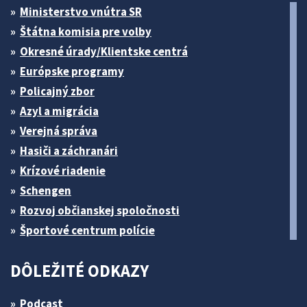
Ministerstvo vnútra SR
Štátna komisia pre volby
Okresné úrady/Klientske centrá
Európske programy
Policajný zbor
Azyl a migrácia
Verejná správa
Hasiči a záchranári
Krízové riadenie
Schengen
Rozvoj občianskej spoločnosti
Športové centrum polície
DÔLEŽITÉ ODKAZY
Podcast