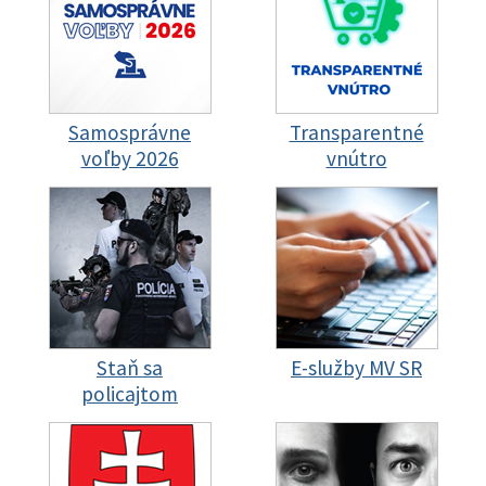
Samosprávne
Transparentné
voľby 2026
vnútro
Staň sa
E-služby MV SR
policajtom