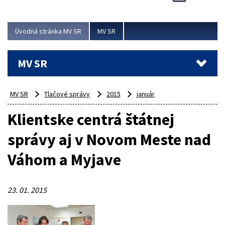
Viac
Úvodná stránka MV SR
MV SR
MV SR
MV SR
Tlačové správy
2015
január
Klientske centrá štátnej
správy aj v Novom Meste nad
Váhom a Myjave
23. 01. 2015