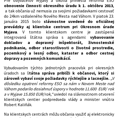
Pre obyvateľov Myjavy a okolia priniesla reforma ESO
obnovenie činnosti okresného úradu k 1. októbru 2013
,
a tak občania už nemusia za svojimi požiadavkami cestovať
do 24km vzdialeného Nového Mesta nad Váhom. V piatok 23.
januára 2015 bolo
slávnostne uvedené do oficiálnej
prevádzky aj klientske centrum pri Okresnom úrade
Myjava
. V tomto klientskom centre je zastúpená
integrovaná štátna správa s agendami:
vybavovanie
dokladov a dopravný inšpektorát, živnostenské
podnikanie, odbor starostlivosti o životné prostredie,
pozemkový a lesný odbor, kataster a odbor cestnej
dopravy a pozemných komunikácií.
Vybudovaním týchto jednotných pracovísk pri okresných
úradoch sa š
tátna správa priblíži k občanovi, ktorý si
zároveň vybaví svoje požiadavky rýchlejšie a lacnejšie.
„V
dôsledku opatrení reformy ESO sa nám v Novom Meste nad
Váhom podarilo dosiahnuť úspory v hodnote 11.600 EUR/ rok
a v Myjave 15.850 EUR/rok,“
uviedol na slávnostnom otvorení
klientskych centier podpredseda vlády a minister vnútra
Robert Kaliňák.
Na klientskych centrách môžu občania využiť aj elektronicky