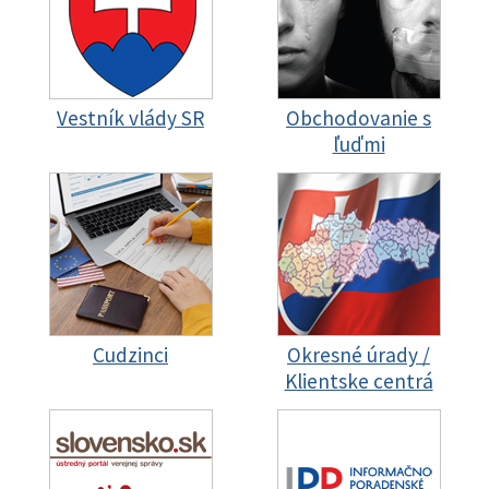
Vestník vlády SR
Obchodovanie s
ľuďmi
Cudzinci
Okresné úrady /
Klientske centrá