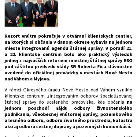
Rezort vnútra pokračuje v otváraní klientskych centier,
na ktorých si občania v danom okrese vybavia na jednom
mieste integrovanú agendu štátnej správy. V poradí 21.
a 22. klientske centrum bolo ako praktický výsledok
jednej z najväčších reforiem miestnej štátnej správy ESO
pod záštitou predsedu vlády SR Roberta Fica slávnostne
uvedené do oficiálnej prevádzky v mestách Nové Mesto
nad Váhom a Myjava.
V rámci Okresného úradu Nové Mesto nad Váhom vzniklo
klientske centrum zintegrovaním odborov špecializovanej
štátnej správy do uceleného pracoviska, kde občania
na
jednom poschodí nájdu odbory živnostenského
podnikania, všeobecnej vnútornej správy, pozemkového
a lesného odboru, odboru životného prostredia, katastra
ako aj odboru cestnej dopravy a pozemných komunikácií.