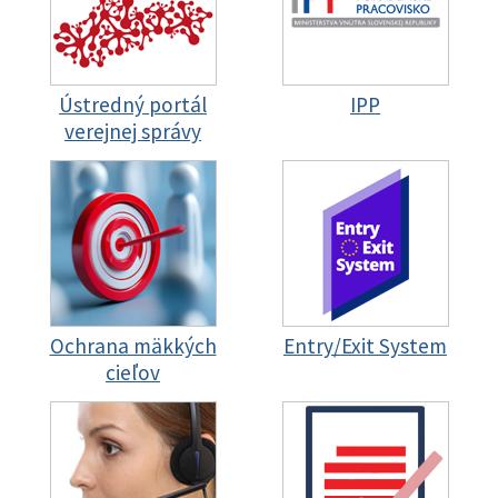
Ústredný portál
IPP
verejnej správy
Ochrana mäkkých
Entry/Exit System
cieľov