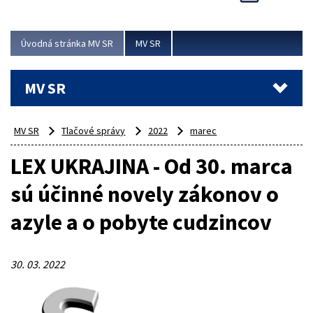
Viac
Úvodná stránka MV SR
MV SR
MV SR
MV SR
Tlačové správy
2022
marec
LEX UKRAJINA - Od 30. marca
sú účinné novely zákonov o
azyle a o pobyte cudzincov
30. 03. 2022