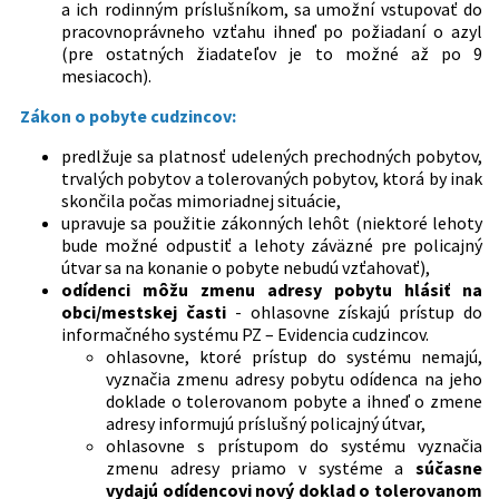
a ich rodinným príslušníkom, sa umožní vstupovať do
pracovnoprávneho vzťahu ihneď po požiadaní o azyl
(pre ostatných žiadateľov je to možné až po 9
mesiacoch).
Zákon o pobyte cudzincov:
predlžuje sa platnosť udelených prechodných pobytov,
trvalých pobytov a tolerovaných pobytov, ktorá by inak
skončila počas mimoriadnej situácie,
upravuje sa použitie zákonných lehôt (niektoré lehoty
bude možné odpustiť a lehoty záväzné pre policajný
útvar sa na konanie o pobyte nebudú vzťahovať),
odídenci môžu zmenu adresy pobytu hlásiť na
obci/mestskej časti
- ohlasovne získajú prístup do
informačného systému PZ – Evidencia cudzincov.
ohlasovne, ktoré prístup do systému nemajú,
vyznačia zmenu adresy pobytu odídenca na jeho
doklade o tolerovanom pobyte a ihneď o zmene
adresy informujú príslušný policajný útvar,
ohlasovne s prístupom do systému vyznačia
zmenu adresy priamo v systéme a
súčasne
vydajú odídencovi nový doklad o tolerovanom