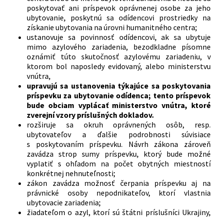
poskytovať ani príspevok oprávnenej osobe za jeho
ubytovanie, poskytnú sa odídencovi prostriedky na
získanie ubytovania na úrovni humanitného centra;
ustanovuje sa povinnosť odídencovi, ak sa ubytuje
mimo azylového zariadenia, bezodkladne písomne
oznámiť túto skutočnosť azylovému zariadeniu, v
ktorom bol naposledy evidovaný, alebo ministerstvu
vnútra,
upravujú sa ustanovenia týkajúce sa poskytovania
príspevku za ubytovanie odídenca; tento príspevok
bude obciam vyplácať ministerstvo vnútra, ktoré
zverejní vzory príslušných dokladov.
rozširuje sa okruh oprávnených osôb, resp.
ubytovateľov a ďalšie podrobnosti súvisiace
s poskytovaním príspevku. Návrh zákona zároveň
zavádza strop sumy príspevku, ktorý bude možné
vyplatiť s ohľadom na počet obytných miestností
konkrétnej nehnuteľnosti;
zákon zavádza možnosť čerpania príspevku aj na
právnické osoby nepodnikateľov, ktorí vlastnia
ubytovacie zariadenia;
žiadateľom o azyl, ktorí sú štátni príslušníci Ukrajiny,