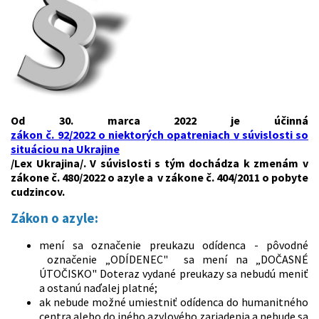
Od 30. marca 2022 je účinná
zákon č. 92/2022 o niektorých opatreniach v súvislosti so
situáciou na Ukrajine
/Lex Ukrajina/. V súvislosti s tým dochádza k zmenám v
zákone č. 480/2022 o azyle a v zákone č. 404/2011 o pobyte
cudzincov.
Zákon o azyle:
mení sa označenie preukazu odídenca - pôvodné
označenie „ODÍDENEC" sa mení na „DOČASNÉ
ÚTOČISKO" Doteraz vydané preukazy sa nebudú meniť
a ostanú naďalej platné;
ak nebude možné umiestniť odídenca do humanitného
centra alebo do iného azylového zariadenia a nebude sa