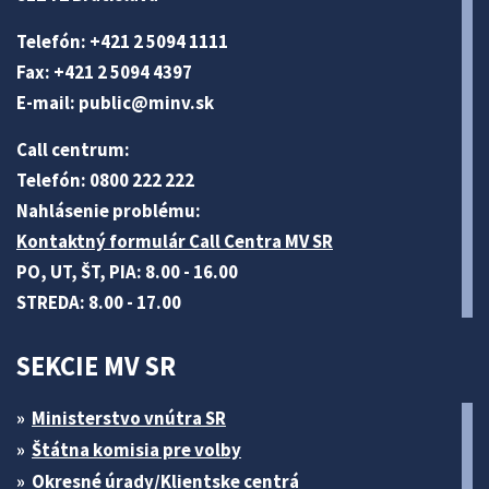
Telefón: +421 2 5094 1111
Fax: +421 2 5094 4397
E-mail:
public@minv
.sk
Call centrum:
Telefón: 0800 222 222
Nahlásenie problému:
Kontaktný formulár Call Centra MV SR
PO, UT, ŠT, PIA: 8.00 - 16.00
STREDA: 8.00 - 17.00
SEKCIE MV SR
Ministerstvo vnútra SR
Štátna komisia pre volby
Okresné úrady/Klientske centrá