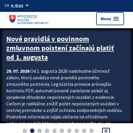
Preskocit na hlavný obsah
arrow_drop_down
SK
e-Gov
menu
Menu
Zastavit automatický posun upútavok
Nové pravidlá v povinnom
zmluvnom poistení začínajú platiť
od 1. augusta
29. 07. 2026
Od 1. augusta 2026 nadobudne účinnosť
zákon, ktorý zavádza nové pravidlá povinného
zmluvného poistenia. Legislatíva prinesie prísnejšiu
kontrolu PZP, automatizované zasielanie pokút aj
vyradenie dlhodobo nepoistených vozidiel z evidencie.
Cieľom je radikálne znížiť počet nepoistených vozidiel v
cestnej premávke a zvýšiť ochranu zodpovedných vodičov.
Podrobné informácie nájdu občania na oficiálnom
webovom portáli https://nepoistenevozidlo.sk/, na
pause_presentation
ktorom od augusta pribudne aj možnosť overiť si...