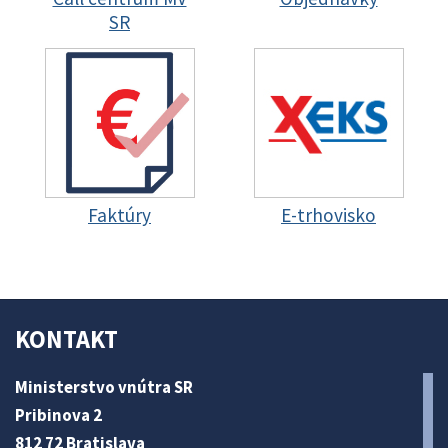
SR
Faktúry
E-trhovisko
KONTAKT
Ministerstvo vnútra SR
Pribinova 2
812 72 Bratislava