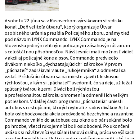
V sobotu 22. júna sa v Rusoveckom výcvikovom stredisku
konal „Deň veliteľa útvaru“, ktorý organizuje Útvar
osobitného určenia prezídia Policajného zboru, známy tiež
pod názvom LYNX Commando. LYNX Commando je na
Slovensku jediným elitným policajným zásahovým útvarom
s celoštátnou pôsobnosťou. Návštevníci mali možnosť vidieť
v akcii aj policajné kone a psov. Commando predviedlo
divákom niekoľko „dychzatajujúcich“ zákrokov. V prvom
„páchateľ“ zadržiaval v aute „rukojemníka“ a odmietal sa
vzdať. Príslušníci útvaru sa na mieste zjavili bleskovou
rýchlosťou, a kým si „páchateľ“ uvedomil, čo sa deje, už ležal
spútaný tvárou k zemi. Diváci boli rýchlosťou
a profesionalitou zákroku ohromení a odmenili ich veľkým
potleskom. V ďalšej časti programu „páchatelia“ uniesli
autobus s cestujúcimi, ktorých vybrali z radov divákov. Aj tu
bola oslobodzovacia akcia predvedená bezchybne a razantne.
Commando vniklo do autobusu cez okno a o pár sekúnd bolo
po hrozbe, všetci rukojemníci boli oslobodení. Po ukončení
ukážok si návštevníci vyskúšali lanovú dráhu, prácu vo výškach
a nad voľnou hĺbkou. Deti si spolu s rodičmi preverili, aké to je