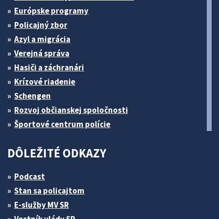
Európske programy
Policajný zbor
Azyl a migrácia
Verejná správa
Hasiči a záchranári
Krízové riadenie
Schengen
Rozvoj občianskej spoločnosti
Športové centrum polície
DÔLEŽITÉ ODKAZY
Podcast
Stan sa policajtom
E-služby MV SR
Vestník vlády SR