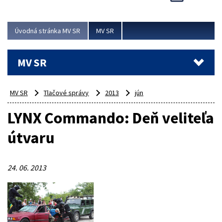
Viac
Úvodná stránka MV SR
MV SR
MV SR
MV SR
Tlačové správy
2013
jún
LYNX Commando: Deň veliteľa
útvaru
24. 06. 2013