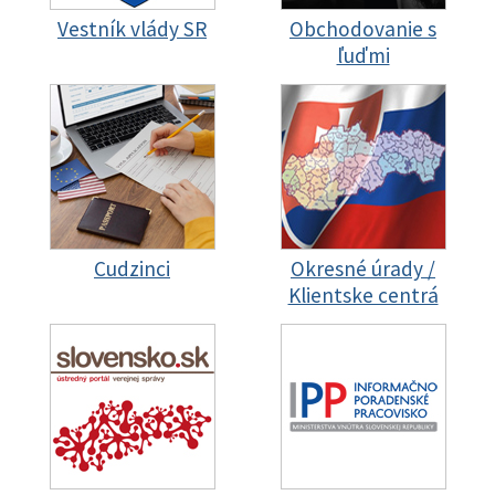
Vestník vlády SR
Obchodovanie s
ľuďmi
Cudzinci
Okresné úrady /
Klientske centrá