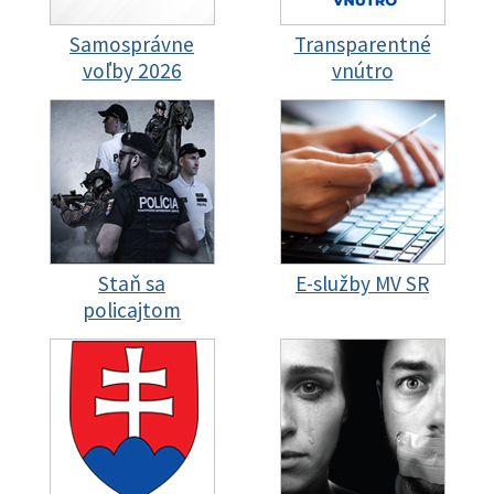
Samosprávne
Transparentné
voľby 2026
vnútro
Staň sa
E-služby MV SR
policajtom