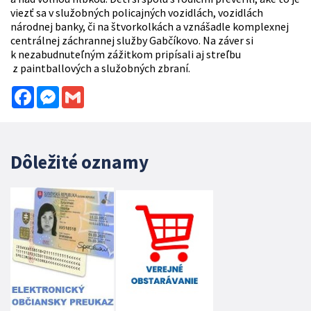
viezť sa v služobných policajných vozidlách, vozidlách
národnej banky, či na štvorkolkách a vznášadle komplexnej
centrálnej záchrannej služby Gabčíkovo. Na záver si
k nezabudnuteľným zážitkom pripísali aj streľbu
z paintballových a služobných zbraní.
Facebook
Messenger
Gmail
Dôležité oznamy