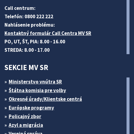
Call centrum:
Telefón: 0800 222 222
Nahlásenie problému:
Kontaktný formulár Call Centra MV SR
PO, UT, ŠT, PIA: 8.00 - 16.00
STREDA: 8.00 - 17.00
SEKCIE MV SR
Ministerstvo vnútra SR
Štátna komisia pre volby
Okresné úrady/Klientske centrá
Európske programy
Policajný zbor
Azyl a migrácia
Verejná správa