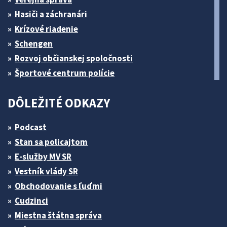
Hasiči a záchranári
Krízové riadenie
Schengen
Rozvoj občianskej spoločnosti
Športové centrum polície
DÔLEŽITÉ ODKAZY
Podcast
Stan sa policajtom
E-služby MV SR
Vestník vlády SR
Obchodovanie s ľuďmi
Cudzinci
Miestna štátna správa