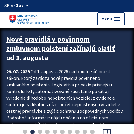
Preskocit na hlavný obsah
arrow_drop_down
SK
e-Gov
menu
Menu
Zastavit automatický posun upútavok
Nové pravidlá v povinnom
zmluvnom poistení začínajú platiť
od 1. augusta
29. 07. 2026
Od 1. augusta 2026 nadobudne účinnosť
zákon, ktorý zavádza nové pravidlá povinného
zmluvného poistenia. Legislatíva prinesie prísnejšiu
kontrolu PZP, automatizované zasielanie pokút aj
vyradenie dlhodobo nepoistených vozidiel z evidencie.
Cieľom je radikálne znížiť počet nepoistených vozidiel v
cestnej premávke a zvýšiť ochranu zodpovedných vodičov.
Podrobné informácie nájdu občania na oficiálnom
webovom portáli https://nepoistenevozidlo.sk/, na
pause_presentation
ktorom od augusta pribudne aj možnosť overiť si...