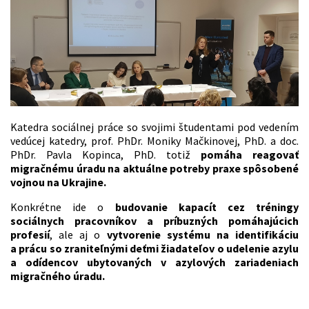
Katedra sociálnej práce so svojimi študentami pod vedením
vedúcej katedry, prof. PhDr. Moniky Mačkinovej, PhD. a doc.
PhDr. Pavla Kopinca, PhD. totiž
pomáha reagovať
migračnému úradu na aktuálne potreby praxe spôsobené
vojnou na Ukrajine.
Konkrétne ide o
budovanie kapacít cez tréningy
sociálnych pracovníkov a príbuzných pomáhajúcich
profesií
, ale aj o
vytvorenie systému na identifikáciu
a prácu so zraniteľnými deťmi žiadateľov o udelenie azylu
a odídencov ubytovaných v azylových zariadeniach
migračného úradu.