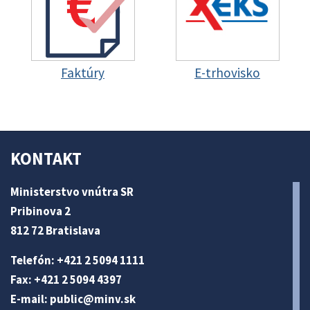
Faktúry
E-trhovisko
KONTAKT
Ministerstvo vnútra SR
Pribinova 2
812 72 Bratislava
Telefón: +421 2 5094 1111
Fax: +421 2 5094 4397
E-mail:
public@minv
.sk