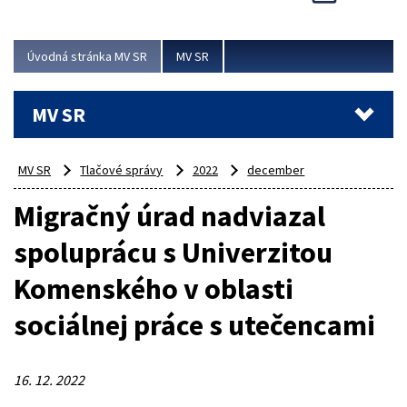
Viac
Úvodná stránka MV SR
MV SR
MV SR
MV SR
Tlačové správy
2022
december
Migračný úrad nadviazal
spoluprácu s Univerzitou
Komenského v oblasti
sociálnej práce s utečencami
16. 12. 2022