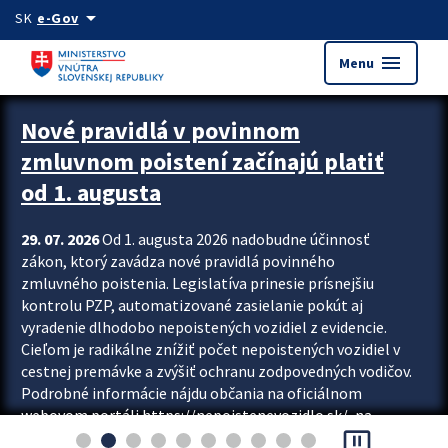
Preskocit na hlavný obsah
arrow_drop_down
SK
e-Gov
menu
Menu
Zastavit automatický posun upútavok
Nové pravidlá v povinnom
zmluvnom poistení začínajú platiť
od 1. augusta
29. 07. 2026
Od 1. augusta 2026 nadobudne účinnosť
zákon, ktorý zavádza nové pravidlá povinného
zmluvného poistenia. Legislatíva prinesie prísnejšiu
kontrolu PZP, automatizované zasielanie pokút aj
vyradenie dlhodobo nepoistených vozidiel z evidencie.
Cieľom je radikálne znížiť počet nepoistených vozidiel v
cestnej premávke a zvýšiť ochranu zodpovedných vodičov.
Podrobné informácie nájdu občania na oficiálnom
webovom portáli https://nepoistenevozidlo.sk/, na
pause_presentation
ktorom od augusta pribudne aj možnosť overiť si...