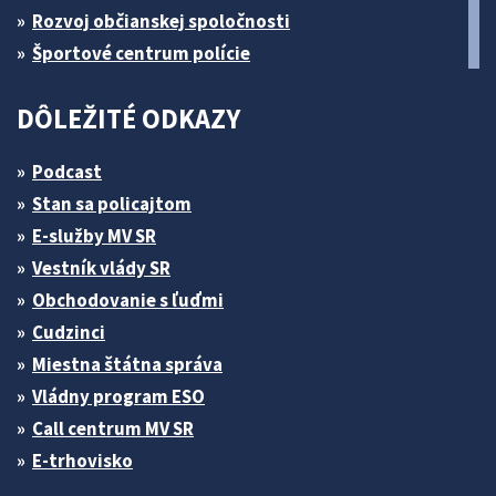
Rozvoj občianskej spoločnosti
Športové centrum polície
DÔLEŽITÉ ODKAZY
Podcast
Stan sa policajtom
E-služby MV SR
Vestník vlády SR
Obchodovanie s ľuďmi
Cudzinci
Miestna štátna správa
Vládny program ESO
Call centrum MV SR
E-trhovisko