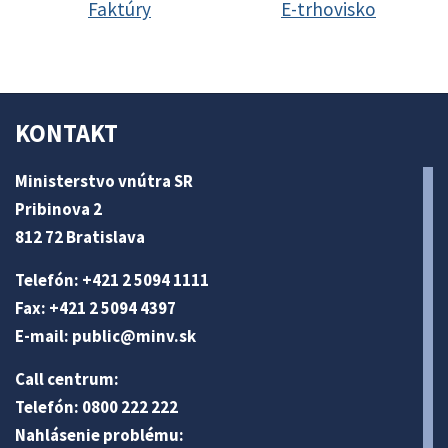
Faktúry
E-trhovisko
KONTAKT
Ministerstvo vnútra SR
Pribinova 2
812 72 Bratislava
Telefón: +421 2 5094 1111
Fax: +421 2 5094 4397
E-mail:
public@minv
.sk
Call centrum:
Telefón: 0800 222 222
Nahlásenie problému: