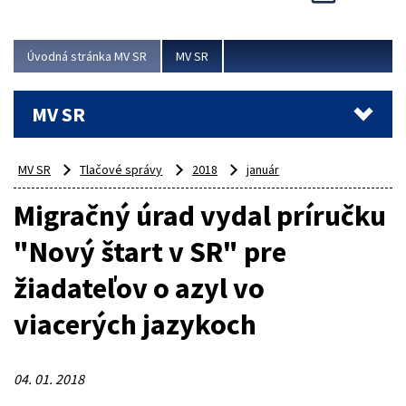
Viac
Úvodná stránka MV SR
MV SR
MV SR
MV SR
Tlačové správy
2018
január
Migračný úrad vydal príručku
"Nový štart v SR" pre
žiadateľov o azyl vo
viacerých jazykoch
04. 01. 2018