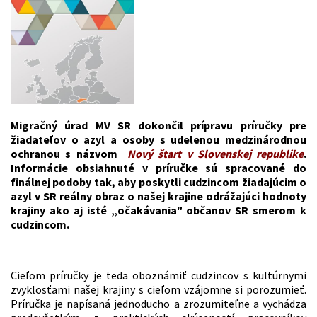
Migračný úrad MV SR dokončil prípravu príručky pre
žiadateľov o azyl a osoby s udelenou medzinárodnou
ochranou s názvom
Nový štart v Slovenskej republike
.
Informácie obsiahnuté v príručke sú spracované do
finálnej podoby tak, aby poskytli cudzincom žiadajúcim o
azyl v SR reálny obraz o našej krajine odrážajúci hodnoty
krajiny ako aj isté „očakávania" občanov SR smerom k
cudzincom.
Cieľom príručky je teda oboznámiť cudzincov s kultúrnymi
zvyklosťami našej krajiny s cieľom vzájomne si porozumieť.
Príručka je napísaná jednoducho a zrozumiteľne a vychádza