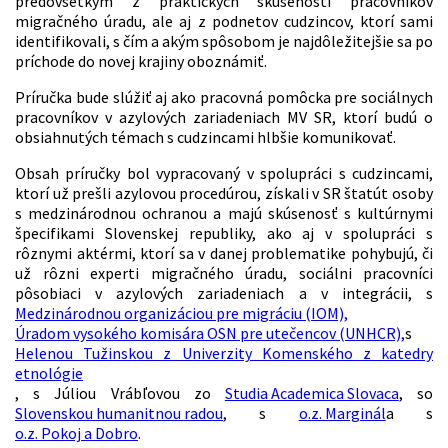
predovšetkým z praktických skúseností pracovníkov
migračného úradu, ale aj z podnetov cudzincov, ktorí sami
identifikovali, s čím a akým spôsobom je najdôležitejšie sa po
príchode do novej krajiny oboznámiť.
Príručka bude slúžiť aj ako pracovná pomôcka pre sociálnych
pracovníkov v azylových zariadeniach MV SR, ktorí budú o
obsiahnutých témach s cudzincami hlbšie komunikovať.
Obsah príručky bol vypracovaný v spolupráci s cudzincami,
ktorí už prešli azylovou procedúrou, získali v SR štatút osoby
s medzinárodnou ochranou a majú skúsenosť s kultúrnymi
špecifikami Slovenskej republiky, ako aj v spolupráci s
rôznymi aktérmi, ktorí sa v danej problematike pohybujú, či
už rôzni experti migračného úradu, sociálni pracovníci
pôsobiaci v azylových zariadeniach a v integrácii, s
Medzinárodnou organizáciou pre migráciu (IOM),
Úradom vysokého komisára OSN pre utečencov (UNHCR),
s
Helenou Tužinskou z Univerzity Komenského z katedry
etnológie
, s Júliou Vrábľovou zo
Studia Academica Slovaca
, so
Slovenskou humanitnou radou
, s
o.z. Marginál
a s
o.z. Pokoj a Dobro
.