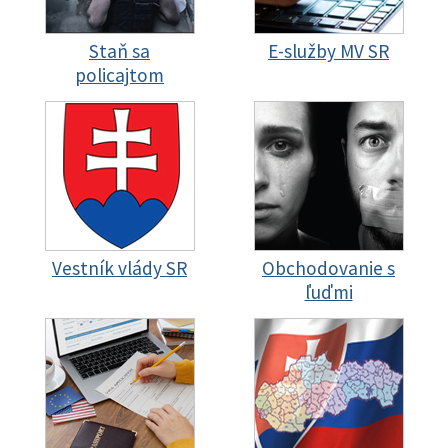
Staň sa
E-služby MV SR
policajtom
Vestník vlády SR
Obchodovanie s
ľuďmi