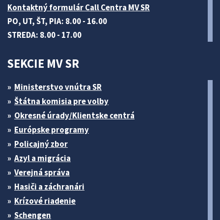
Kontaktný formulár Call Centra MV SR
PO, UT, ŠT, PIA: 8.00 - 16.00
STREDA: 8.00 - 17.00
SEKCIE MV SR
Ministerstvo vnútra SR
Štátna komisia pre volby
Okresné úrady/Klientske centrá
Európske programy
Policajný zbor
Azyl a migrácia
Verejná správa
Hasiči a záchranári
Krízové riadenie
Schengen