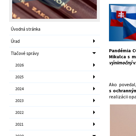
Úvodná stránka
Úrad
Pandémia CO
Tlačové správy
Mikulca s 
výnimočný
v
2026
2025
Ako poveda
2024
s ochranný
realizácii op
2023
2022
2021
2020