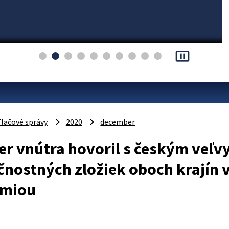
pause_presentation
lačové správy
2020
december
er vnútra hovoril s českým veľv
nostných zložiek oboch krajín v
miou