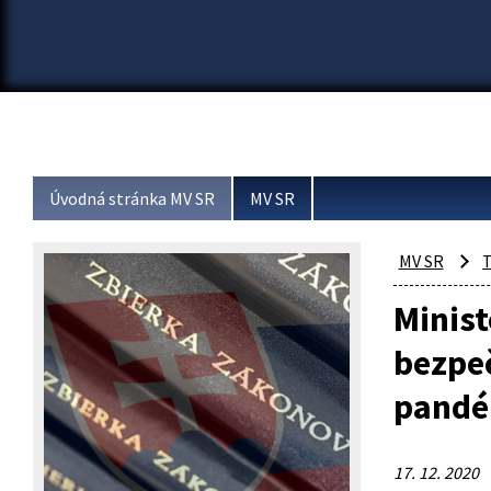
Úvodná stránka MV SR
MV SR
MV SR
T
Minist
bezpeč
pandé
17. 12. 2020