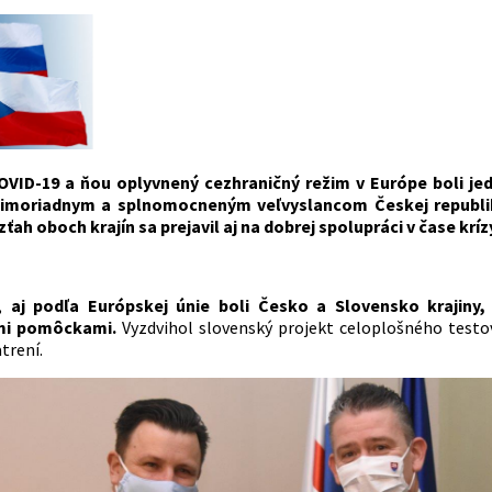
VID-19 a ňou oplyvnený cezhraničný režim v Európe boli j
mimoriadnym a splnomocneným veľvyslancom Českej republi
zťah oboch krajín sa prejavil aj na dobrej spolupráci v čase kríz
l,
aj podľa Európskej únie boli Česko a Slovensko krajiny,
mi pomôckami.
Vyzdvihol slovenský projekt celoplošného testov
atrení.