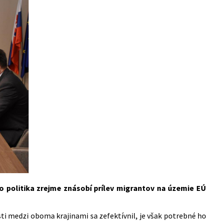
o politika zrejme znásobí prílev migrantov na územie EÚ
ti medzi oboma krajinami sa zefektívnil, je však potrebné ho