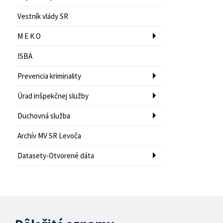
Vestník vlády SR
M E K O
ISBA
Prevencia kriminality
Úrad inšpekčnej služby
Duchovná služba
Archív MV SR Levoča
Datasety-Otvorené dáta