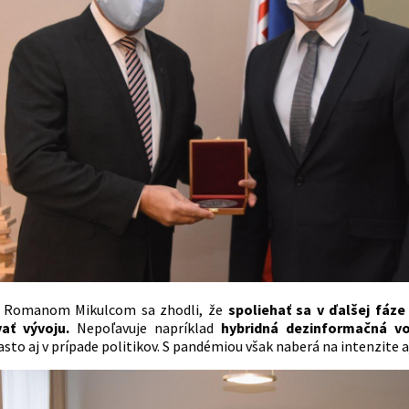
 Romanom Mikulcom sa zhodli, že
spoliehať sa v ďalšej fáze
ať vývoju.
Nepoľavuje napríklad
hybridná dezinformačná vo
asto aj v prípade politikov. S pandémiou však naberá na intenzite a