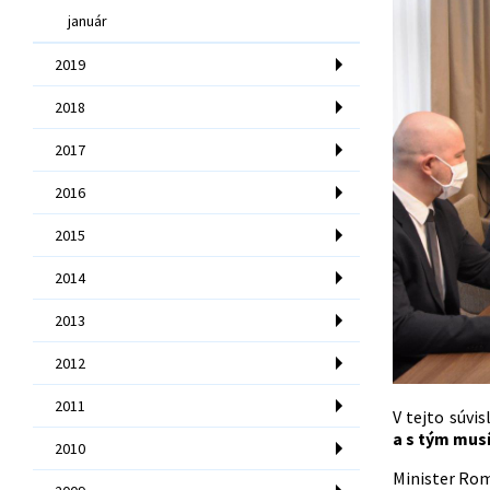
január
2019
2018
2017
2016
2015
2014
2013
2012
2011
V tejto súvi
a s tým musí
2010
Minister Rom