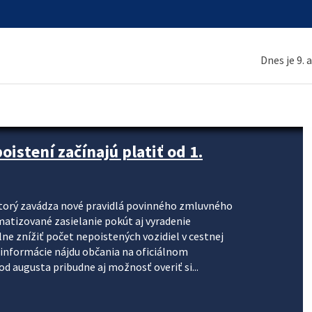
Dnes je 9. 
stení začínajú platiť od 1.
torý zavádza nové pravidlá povinného zmluvného
omatizované zasielanie pokút aj vyradenie
lne znížiť počet nepoistených vozidiel v cestnej
informácie nájdu občania na oficiálnom
 augusta pribudne aj možnosť overiť si...