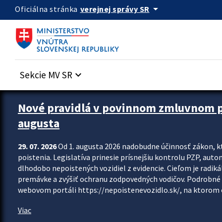
Preskocit na hlavný obsah
arrow_drop_down
verejnej správy SR
Oficiálna stránka
Sekcie MV SR
keyboard_arrow_down
Zastavit automatický posun upútavok
Nové pravidlá v povinnom zmluvnom poi
augusta
29. 07. 2026
Od 1. augusta 2026 nadobudne účinnosť zákon, k
poistenia. Legislatíva prinesie prísnejšiu kontrolu PZP, aut
dlhodobo nepoistených vozidiel z evidencie. Cieľom je radiká
premávke a zvýšiť ochranu zodpovedných vodičov. Podrobné 
webovom portáli https://nepoistenevozidlo.sk/, na ktorom od
Viac