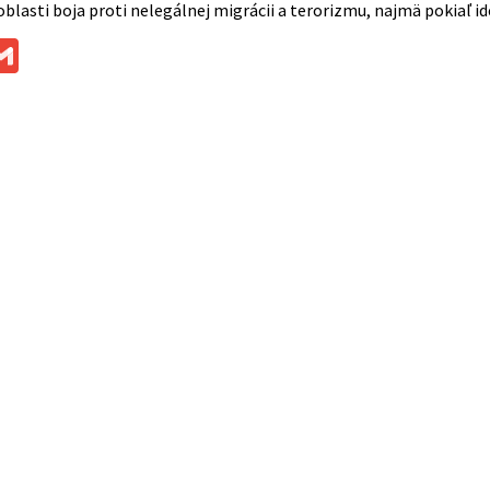
 oblasti boja proti nelegálnej migrácii a terorizmu, najmä pokiaľ i
ok
ssenger
Gmail