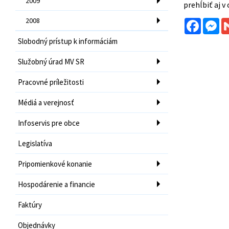
2009
prehĺbiť aj v
2008
Facebo
Me
Slobodný prístup k informáciám
Služobný úrad MV SR
Pracovné príležitosti
Médiá a verejnosť
Infoservis pre obce
Legislatíva
Pripomienkové konanie
Hospodárenie a financie
Faktúry
Objednávky