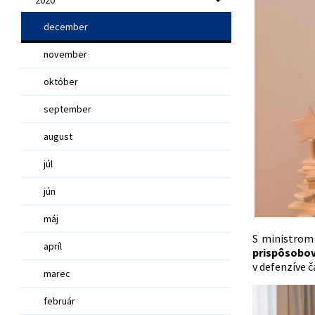
december
november
október
september
august
júl
jún
máj
S ministrom
apríl
prispôsobov
v defenzíve č
marec
február