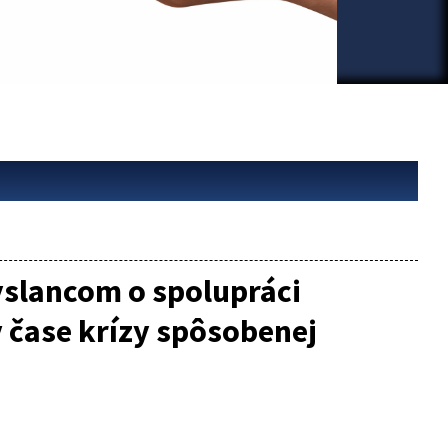
yslancom o spolupráci
 čase krízy spôsobenej