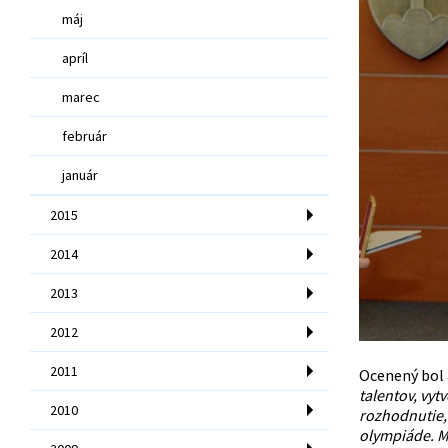
máj
apríl
marec
február
január
2015
2014
2013
2012
2011
Ocenený bol 
talentov, vyt
2010
rozhodnutie,
olympiáde. Má