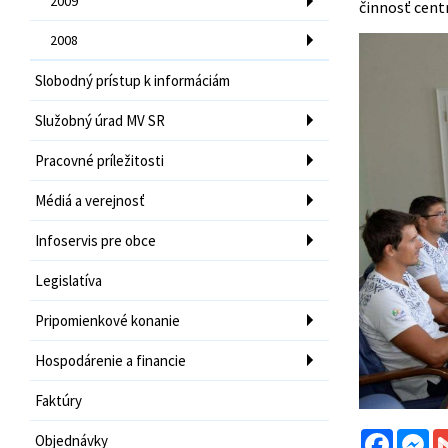
2009
činnosť centr
2008
Slobodný prístup k informáciám
Služobný úrad MV SR
Pracovné príležitosti
Médiá a verejnosť
Infoservis pre obce
Legislatíva
Pripomienkové konanie
Hospodárenie a financie
Faktúry
Facebo
Me
Objednávky