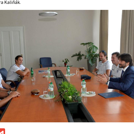
a Kaliňák.
ok
ssenger
Gmail