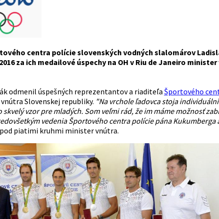
tového centra polície slovenských vodných slalomárov Ladisl
2016 za ich medailové úspechy na OH v Riu de Janeiro ministe
ák odmenil úspešných reprezentantov a riaditeľa
Športového cent
vnútra Slovenskej republiky.
"Na vrchole ľadovca stoja individuálni 
o skvelý vzor pre mladých. Som veľmi rád, že im máme možnosť zabla
redovšetkým vedenia Športového centra polície pána Kukumberga a Ju
 pod piatimi kruhmi minister vnútra.