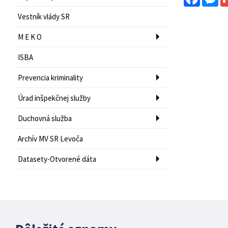
Vestník vlády SR
M E K O
ISBA
Prevencia kriminality
Úrad inšpekčnej služby
Duchovná služba
Archív MV SR Levoča
Datasety-Otvorené dáta