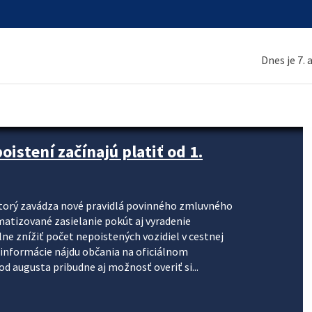
Dnes je 7.
stení začínajú platiť od 1.
torý zavádza nové pravidlá povinného zmluvného
omatizované zasielanie pokút aj vyradenie
lne znížiť počet nepoistených vozidiel v cestnej
informácie nájdu občania na oficiálnom
 augusta pribudne aj možnosť overiť si...