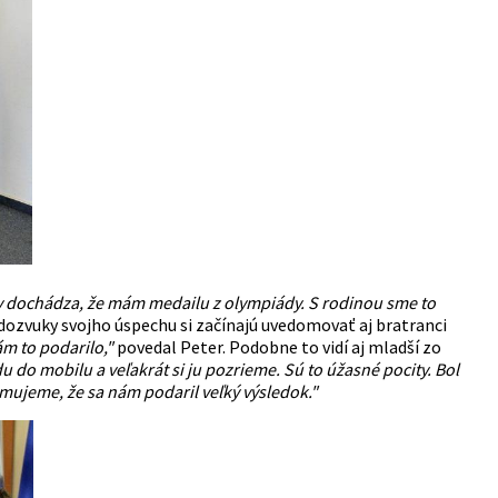
ly dochádza, že mám medailu z olympiády. S rodinou sme to
ozvuky svojho úspechu si začínajú uvedomovať aj bratranci
ám to podarilo,"
povedal Peter. Podobne to vidí aj mladší zo
u do mobilu a veľakrát si ju pozrieme. Sú to úžasné pocity. Bol
ujeme, že sa nám podaril veľký výsledok."