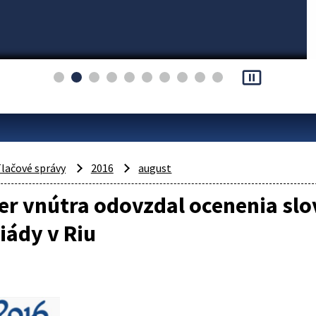
pause_presentation
lačové správy
2016
august
er vnútra odovzdal ocenenia sl
iády v Riu