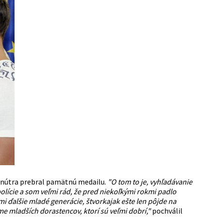
a vnútra prebral pamätnú medailu.
"O tom to je, vyhľadávanie
olície a som veľmi rád, že pred niekoľkými rokmi padlo
 ďalšie mladé generácie, štvorkajak ešte len pôjde na
e mladších dorastencov, ktorí sú veľmi dobrí,"
pochválil