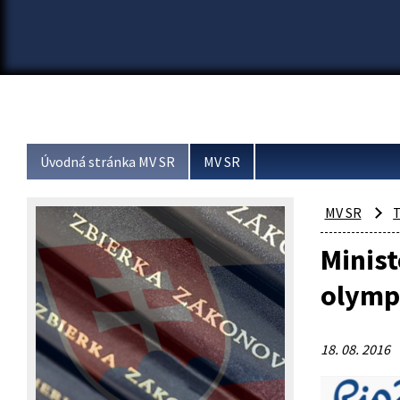
Úvodná stránka MV SR
MV SR
MV SR
T
Minist
olymp
18. 08. 2016