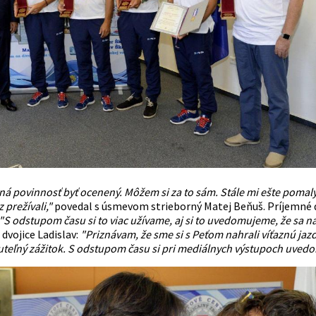
mná povinnosť byť ocenený. Môžem si za to sám. Stále mi ešte poma
 prežívali,"
povedal s úsmevom strieborný Matej Beňuš. Príjemné d
"S odstupom času si to viac užívame, aj si to uvedomujeme, že sa n
dvojice Ladislav:
"Priznávam, že sme si s Peťom nahrali víťaznú jazd
teľný zážitok. S odstupom času si pri mediálnych výstupoch uvedom