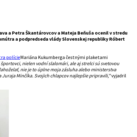
ava a Petra Škantárovcov a Mateja Beňuša ocenil v stredu
r vnútra a podpredseda vlády Slovenskej republiky Róbert
ra polície
Mariána Kukumberga čestnými plaketami
športovci, nielen vodní slalomári, ale aj strelci sú svetovou
hoželať, nie je to úplne moja zásluha alebo ministerstva
raja Minčíka. Svojich chlapcov najlepšie pripravili,"
vyjadril