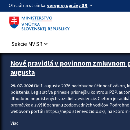
Preskocit na hlavný obsah
arrow_drop_down
verejnej správy SR
Oficiálna stránka
Sekcie MV SR
keyboard_arrow_down
Zastavit automatický posun upútavok
Nové pravidlá v povinnom zmluvnom poi
augusta
29. 07. 2026
Od 1. augusta 2026 nadobudne účinnosť zákon, k
poistenia. Legislatíva prinesie prísnejšiu kontrolu PZP, aut
dlhodobo nepoistených vozidiel z evidencie. Cieľom je radiká
premávke a zvýšiť ochranu zodpovedných vodičov. Podrobné 
webovom portáli https://nepoistenevozidlo.sk/, na ktorom od
Viac