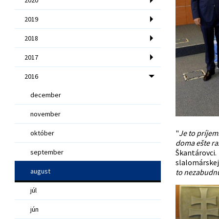
2019
2018
2017
2016
december
november
"
Je to príje
október
doma ešte raz
september
Škantárovci.
slalomárskej 
august
to nezabudnu
júl
jún