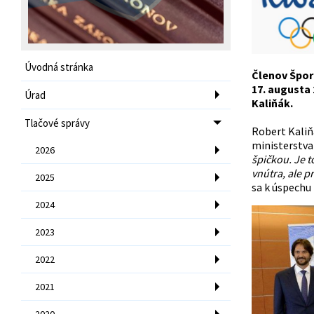
Úvodná stránka
Členov Špor
17. augusta 
Úrad
Kaliňák.
Tlačové správy
Robert Kaliň
ministerstva 
2026
špičkou. Je t
vnútra, ale p
2025
sa k úspechu
2024
2023
2022
2021
2020