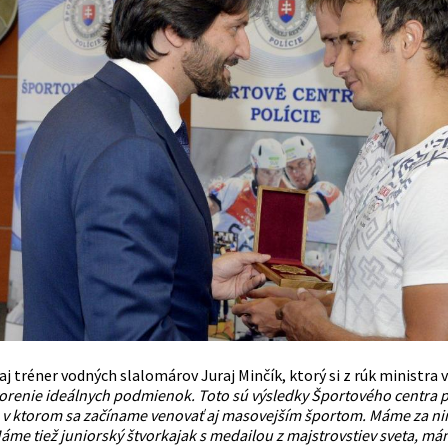
aj tréner vodných slalomárov Juraj Minčík, ktorý si z rúk ministr
vorenie ideálnych podmienok. Toto sú výsledky Športového centra p
 v ktorom sa začíname venovať aj masovejším športom. Máme za nimi
me tiež juniorský štvorkajak s medailou z majstrovstiev sveta, mám