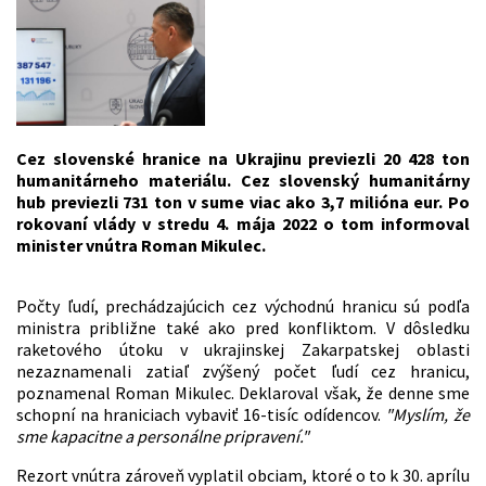
Cez slovenské hranice na Ukrajinu previezli 20 428 ton
humanitárneho materiálu. Cez slovenský humanitárny
hub previezli 731 ton v sume viac ako 3,7 milióna eur. Po
rokovaní vlády v stredu 4. mája 2022 o tom informoval
minister vnútra Roman Mikulec.
Počty ľudí, prechádzajúcich cez východnú hranicu sú podľa
ministra približne také ako pred konfliktom. V dôsledku
raketového útoku v ukrajinskej Zakarpatskej oblasti
nezaznamenali zatiaľ zvýšený počet ľudí cez hranicu,
poznamenal Roman Mikulec. Deklaroval však, že denne sme
schopní na hraniciach vybaviť 16-tisíc odídencov.
"Myslím, že
sme kapacitne a personálne pripravení."
Rezort vnútra zároveň vyplatil obciam, ktoré o to k 30. aprílu