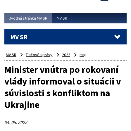
Úvodná stránka MV SR
MV SR
MV SR
MV SR
Tlačové správy
2022
máj
Minister vnútra po rokovaní
vlády informoval o situácii v
súvislosti s konfliktom na
Ukrajine
04. 05. 2022