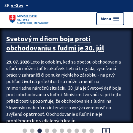
Preskocit na hlavný obsah
arrow_drop_down
SK
e-Gov
menu
Menu
Zastavit automatický posun upútavok
Svetovým dňom boja proti
obchodovaniu s ľudmi je 30. júl
29. 07. 2026
Leto je odobím, keď sa obeťou obchodovania
s ľuďmi môže stať ktokoľvek. Letná brigáda, vysnívaná
práca v zahraničí či ponuka rýchleho zárobku - na prvý
pohľad životná príležitosť sa môže zmeniť na
mimoriadne náročnú situáciu. 30. júla je Svetový deň boja
proti obchodovaniu s ľuďmi. Ministerstvo vnútra pri tejto
príležitosti upozorňuje, že obchodovanie s ľuďmi na
Slovensku naberá na intenzite a vyzýva verejnosť na
zvýšenú opatrnosť. Obchodovanie s ľuďmi nie je
problémom len vzdialených krajín....
pause_presentation
Viac