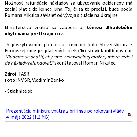
Možnosť refundácie nákladov za ubytovanie odídencov má
zatiaľ platiť do konca júna. To, či sa to predĺži, bude podľa
Romana Mikulca závisieť od vývoja situácie na Ukrajine.
Ministerstvo vnútra sa zaoberá aj
témou dlhodobého
ubytovania pre Ukrajincov.
S poskytovaním pomoci utečencom bolo Slovensku už z
Európskej únie preplatených niekoľko stoviek miliónov eur.
"Budeme sa snažiť, aby sme v maximálnej možnej miere vedeli
tie náklady refundovať,"
skonštatoval Roman Mikulec.
Zdroj:
TASR
Foto:
MV SR, Vladimír Benko
• Stiahnite si:
Prezentácia ministra vnútra z brífingu po rokovaní vlády
4. mája 2022 (1,2 MB)