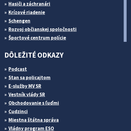
Hasiči a záchranári
Krízové riadenie
Schengen
Rozvoj občianskej spoločnosti
Športové centrum polície
DÔLEŽITÉ ODKAZY
Podcast
Stan sa policajtom
E-služby MV SR
Vestník vlády SR
Obchodovanie s ľuďmi
Cudzinci
Miestna štátna správa
Vládny program ESO