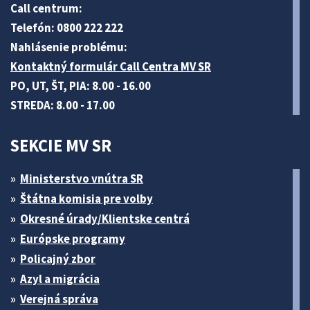
Call centrum:
Telefón: 0800 222 222
Nahlásenie problému:
Kontaktný formulár Call Centra MV SR
PO, UT, ŠT, PIA: 8.00 - 16.00
STREDA: 8.00 - 17.00
SEKCIE MV SR
Ministerstvo vnútra SR
Štátna komisia pre volby
Okresné úrady/Klientske centrá
Európske programy
Policajný zbor
Azyl a migrácia
Verejná správa