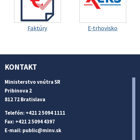
Faktúry
E-trhovisko
KONTAKT
Ministerstvo vnútra SR
Pribinova 2
812 72 Bratislava
Telefón: +421 2 5094 1111
Fax: +421 2 5094 4397
E-mail:
public@minv
.sk