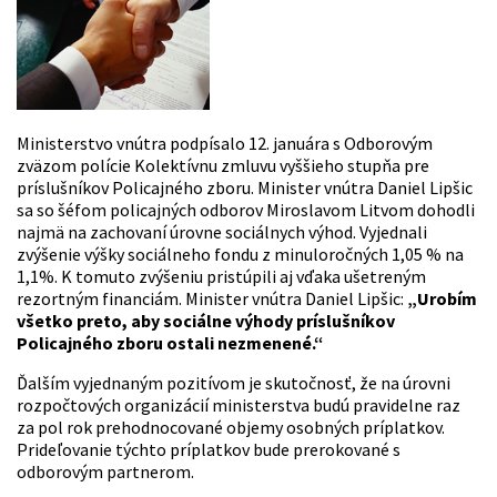
Ministerstvo vnútra podpísalo 12. januára s Odborovým
zväzom polície Kolektívnu zmluvu vyššieho stupňa pre
príslušníkov Policajného zboru. Minister vnútra Daniel Lipšic
sa so šéfom policajných odborov Miroslavom Litvom dohodli
najmä na zachovaní úrovne sociálnych výhod. Vyjednali
zvýšenie výšky sociálneho fondu z minuloročných 1,05 % na
1,1%. K tomuto zvýšeniu pristúpili aj vďaka ušetreným
rezortným financiám. Minister vnútra Daniel Lipšic:
„Urobím
všetko preto, aby sociálne výhody príslušníkov
Policajného zboru ostali nezmenené.“
Ďalším vyjednaným pozitívom je skutočnosť, že na úrovni
rozpočtových organizácií ministerstva budú pravidelne raz
za pol rok prehodnocované objemy osobných príplatkov.
Prideľovanie týchto príplatkov bude prerokované s
odborovým partnerom.