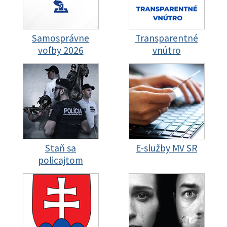
Samosprávne
Transparentné
voľby 2026
vnútro
Staň sa
E-služby MV SR
policajtom