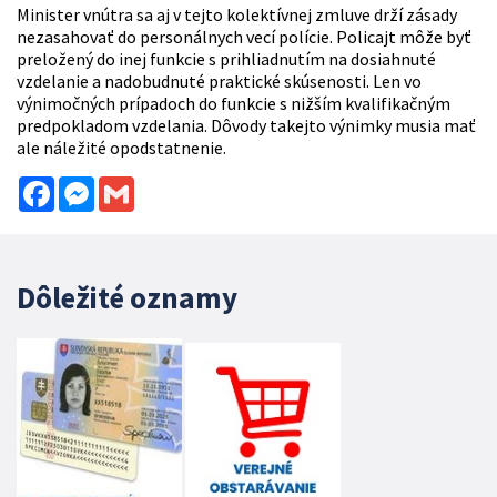
Minister vnútra sa aj v tejto kolektívnej zmluve drží zásady
nezasahovať do personálnych vecí polície. Policajt môže byť
preložený do inej funkcie s prihliadnutím na dosiahnuté
vzdelanie a nadobudnuté praktické skúsenosti. Len vo
výnimočných prípadoch do funkcie s nižším kvalifikačným
predpokladom vzdelania. Dôvody takejto výnimky musia mať
ale náležité opodstatnenie.
Facebook
Messenger
Gmail
Dôležité oznamy