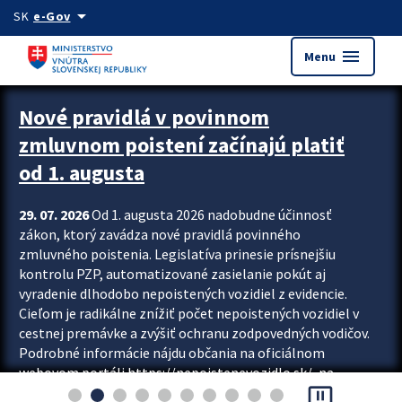
Preskocit na hlavný obsah
arrow_drop_down
SK
e-Gov
menu
Menu
Zastavit automatický posun upútavok
Nové pravidlá v povinnom
zmluvnom poistení začínajú platiť
od 1. augusta
29. 07. 2026
Od 1. augusta 2026 nadobudne účinnosť
zákon, ktorý zavádza nové pravidlá povinného
zmluvného poistenia. Legislatíva prinesie prísnejšiu
kontrolu PZP, automatizované zasielanie pokút aj
vyradenie dlhodobo nepoistených vozidiel z evidencie.
Cieľom je radikálne znížiť počet nepoistených vozidiel v
cestnej premávke a zvýšiť ochranu zodpovedných vodičov.
Podrobné informácie nájdu občania na oficiálnom
webovom portáli https://nepoistenevozidlo.sk/, na
pause_presentation
ktorom od augusta pribudne aj možnosť overiť si...