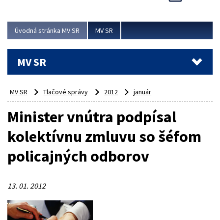
Viac
Úvodná stránka MV SR
MV SR
MV SR
MV SR
Tlačové správy
2012
január
Minister vnútra podpísal
kolektívnu zmluvu so šéfom
policajných odborov
13. 01. 2012