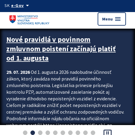
Preskocit na hlavný obsah
arrow_drop_down
SK
e-Gov
menu
Menu
Zastavit automatický posun upútavok
Nové pravidlá v povinnom
zmluvnom poistení začínajú platiť
od 1. augusta
29. 07. 2026
Od 1. augusta 2026 nadobudne účinnosť
zákon, ktorý zavádza nové pravidlá povinného
zmluvného poistenia. Legislatíva prinesie prísnejšiu
kontrolu PZP, automatizované zasielanie pokút aj
vyradenie dlhodobo nepoistených vozidiel z evidencie.
Cieľom je radikálne znížiť počet nepoistených vozidiel v
cestnej premávke a zvýšiť ochranu zodpovedných vodičov.
Podrobné informácie nájdu občania na oficiálnom
webovom portáli https://nepoistenevozidlo.sk/, na
pause_presentation
ktorom od augusta pribudne aj možnosť overiť si...