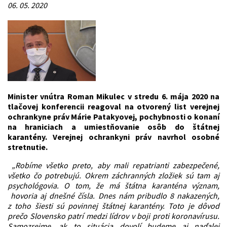
06. 05. 2020
Minister vnútra Roman Mikulec v stredu 6. mája 2020 na
tlačovej konferencii reagoval na otvorený list verejnej
ochrankyne práv Márie Patakyovej, pochybnosti o konaní
na hraniciach a umiestňovanie osôb do štátnej
karantény. Verejnej ochrankyni práv navrhol osobné
stretnutie.
„Robíme všetko preto, aby mali repatrianti zabezpečené,
všetko čo potrebujú. Okrem záchranných zložiek sú tam aj
psychológovia. O tom, že má štátna karanténa význam,
hovoria aj dnešné čísla. Dnes nám pribudlo 8 nakazených,
z toho šiesti sú povinnej štátnej karantény. Toto je dôvod
prečo Slovensko patrí medzi lídrov v boji proti koronavírusu.
Samozrejme, ak to situácia dovolí budeme aj naďalej