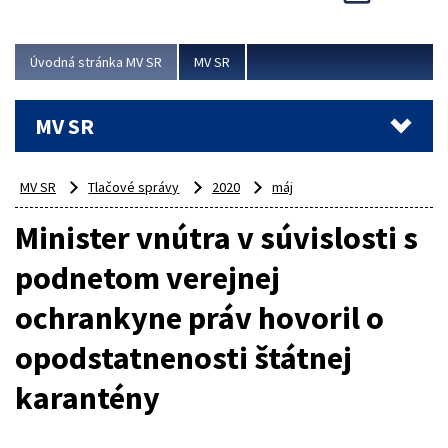
Viac
Úvodná stránka MV SR
MV SR
MV SR
MV SR
Tlačové správy
2020
máj
Minister vnútra v súvislosti s
podnetom verejnej
ochrankyne práv hovoril o
opodstatnenosti štátnej
karantény