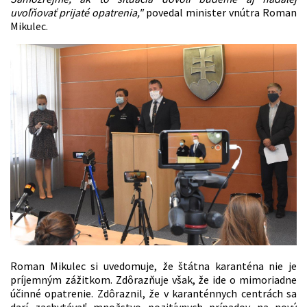
uvoľňovať prijaté opatrenia,"
povedal minister vnútra Roman
Mikulec.
Roman Mikulec si uvedomuje, že štátna karanténa nie je
príjemným zážitkom. Zdôrazňuje však, že ide o mimoriadne
účinné opatrenie. Zdôraznil, že v karanténnych centrách sa
darí zachytávať množstvo pozitívnych prípadov na nový