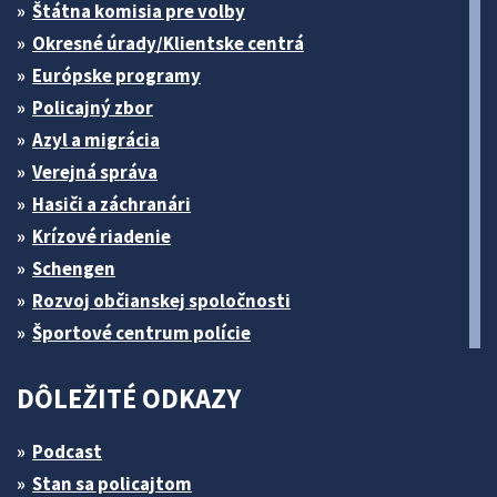
Štátna komisia pre volby
Okresné úrady/Klientske centrá
Európske programy
Policajný zbor
Azyl a migrácia
Verejná správa
Hasiči a záchranári
Krízové riadenie
Schengen
Rozvoj občianskej spoločnosti
Športové centrum polície
DÔLEŽITÉ ODKAZY
Podcast
Stan sa policajtom