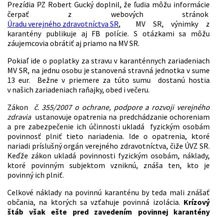
Prezídia PZ Robert Gucký doplnil, že ľudia môžu informácie
čerpať z webových stránok
Úradu verejného zdravotníctva SR
, MV SR, výnimky z
karantény publikuje aj FB polície. S otázkami sa môžu
záujemcovia obrátiť aj priamo na MV SR.
Pokiaľ ide o poplatky za stravu v karanténnych zariadeniach
MV SR, na jednu osobu je stanovená stravná jednotka v sume
13 eur. Bežne v priemere za túto sumu dostanú hostia
v našich zariadeniach raňajky, obed i večeru.
Zákon
č. 355/2007 o ochrane, podpore a rozvoji verejného
zdravia
ustanovuje opatrenia na predchádzanie ochoreniam
a pre zabezpečenie ich účinnosti ukladá fyzickým osobám
povinnosť plniť tieto nariadenia. Ide o opatrenia, ktoré
nariadi príslušný orgán verejného zdravotníctva, čiže ÚVZ SR.
Keďže zákon ukladá povinnosti fyzickým osobám, náklady,
ktoré povinným subjektom vzniknú, znáša ten, kto je
povinný ich plniť.
Celkové náklady na povinnú karanténu by teda mali znášať
občania, na ktorých sa vzťahuje povinná izolácia.
Krízový
štáb však ešte pred zavedením povinnej karantény