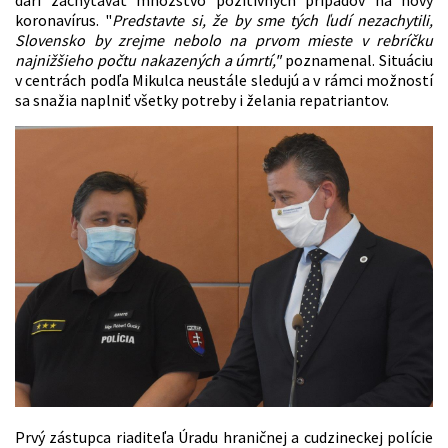
koronavírus. "
Predstavte si, že by sme tých ľudí nezachytili,
Slovensko by zrejme nebolo na prvom mieste v rebríčku
najnižšieho počtu nakazených a úmrtí,"
poznamenal. Situáciu
v centrách podľa Mikulca neustále sledujú a v rámci možností
sa snažia naplniť všetky potreby i želania repatriantov.
Prvý zástupca riaditeľa Úradu hraničnej a cudzineckej polície