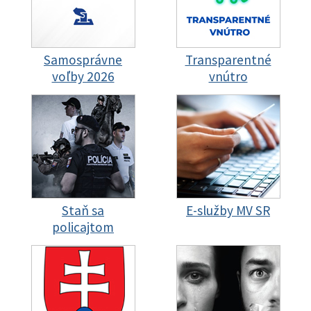
Samosprávne
Transparentné
voľby 2026
vnútro
Staň sa
E-služby MV SR
policajtom