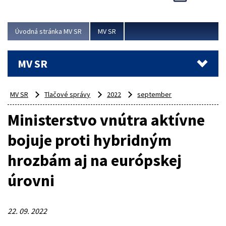
Viac
Úvodná stránka MV SR
MV SR
MV SR
MV SR
Tlačové správy
2022
september
Ministerstvo vnútra aktívne
bojuje proti hybridným
hrozbám aj na európskej
úrovni
22. 09. 2022