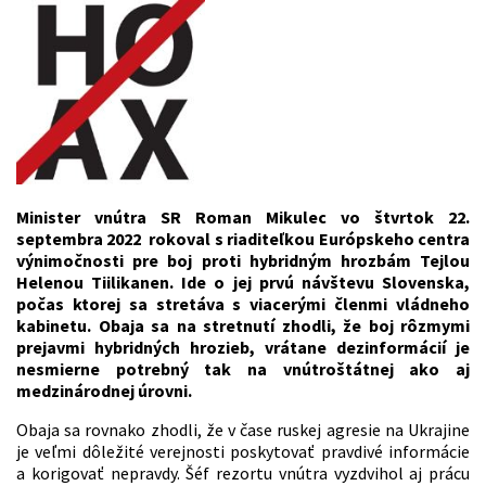
Minister vnútra SR Roman Mikulec vo štvrtok 22.
septembra 2022 rokoval s riaditeľkou Európskeho centra
výnimočnosti pre boj proti hybridným hrozbám Tejlou
Helenou Tiilikanen. Ide o jej prvú návštevu Slovenska,
počas ktorej sa stretáva s viacerými členmi vládneho
kabinetu. Obaja sa na stretnutí zhodli, že boj
rôzmymi
prejavmi hybridných hrozieb, vrátane dezinformácií
je
nesmierne potrebný tak na vnútroštátnej ako aj
medzinárodnej úrovni.
Obaja sa
rovnako
zhodli, že v čase ruskej agresie na Ukrajine
je veľmi dôležité verejnosti poskytovať pravdivé informácie
a korigovať nepravdy. Šéf rezortu vnútra vyzdvihol aj prácu