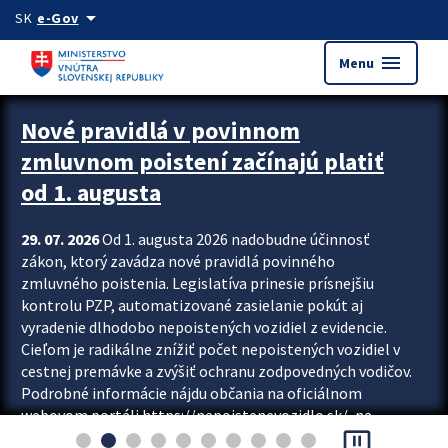
Preskocit na hlavný obsah
arrow_drop_down
SK
e-Gov
menu
Menu
Zastavit automatický posun upútavok
Nové pravidlá v povinnom
zmluvnom poistení začínajú platiť
od 1. augusta
29. 07. 2026
Od 1. augusta 2026 nadobudne účinnosť
zákon, ktorý zavádza nové pravidlá povinného
zmluvného poistenia. Legislatíva prinesie prísnejšiu
kontrolu PZP, automatizované zasielanie pokút aj
vyradenie dlhodobo nepoistených vozidiel z evidencie.
Cieľom je radikálne znížiť počet nepoistených vozidiel v
cestnej premávke a zvýšiť ochranu zodpovedných vodičov.
Podrobné informácie nájdu občania na oficiálnom
webovom portáli https://nepoistenevozidlo.sk/, na
pause_presentation
ktorom od augusta pribudne aj možnosť overiť si...