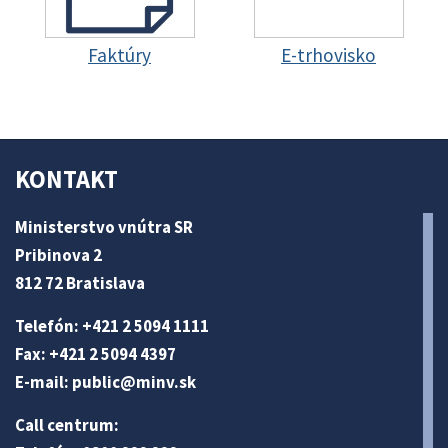
Faktúry
E-trhovisko
KONTAKT
Ministerstvo vnútra SR
Pribinova 2
812 72 Bratislava
Telefón: +421 2 5094 1111
Fax: +421 2 5094 4397
E-mail:
public@minv
.sk
Call centrum: