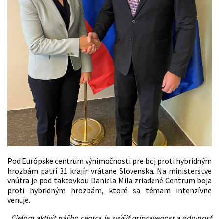
Pod Európske centrum výnimočnosti pre boj proti hybridným
hrozbám patrí 31 krajín vrátane Slovenska.
Na ministerstve
vnútra je pod taktovkou Daniela Mila zriadené Centrum boja
proti hybridným hrozbám, ktoré sa témam intenzívne
venuje.
„Cieľom aktivít nášho centra je zvýšiť pripravenosť a odolnosť