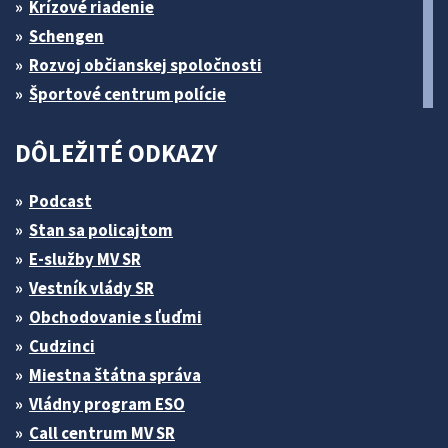
Krízové riadenie
Schengen
Rozvoj občianskej spoločnosti
Športové centrum polície
DÔLEŽITÉ ODKAZY
Podcast
Stan sa policajtom
E-služby MV SR
Vestník vlády SR
Obchodovanie s ľuďmi
Cudzinci
Miestna štátna správa
Vládny program ESO
Call centrum MV SR