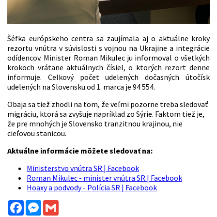
Šéfka európskeho centra sa zaujímala aj o aktuálne kroky
rezortu vnútra v súvislosti s vojnou na Ukrajine a integrácie
odídencov. Minister Roman Mikulec ju informoval o všetkých
krokoch vrátane aktuálnych čísiel, o ktorých rezort denne
informuje. Celkový počet udelených dočasných útočísk
udelených na Slovensku od 1. marca je 94 554.
Obaja sa tiež zhodli na tom, že veľmi pozorne treba sledovať
migráciu, ktorá sa zvyšuje napríklad zo Sýrie. Faktom tiež je,
že pre mnohých je Slovensko tranzitnou krajinou, nie
cieľovou stanicou.
Aktuálne informácie môžete sledovať na:
Ministerstvo vnútra SR | Facebook
Roman Mikulec - minister vnútra SR | Facebook
Hoaxy a podvody - Polícia SR | Facebook
Facebook
Messenger
Gmail