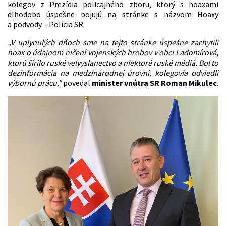
kolegov z Prezídia policajného zboru, ktorý s hoaxami
dlhodobo úspešne bojujú na stránke s názvom Hoaxy
a podvody – Polícia SR.
„V uplynulých dňoch sme na tejto stránke úspešne zachytili
hoax o údajnom ničení vojenských hrobov v obci Ladomírová,
ktorú šírilo ruské veľvyslanectvo a niektoré ruské médiá. Bol to
dezinformácia na medzinárodnej úrovni, kolegovia odviedli
výbornú prácu,"
povedal
minister vnútra SR Roman Mikulec
.