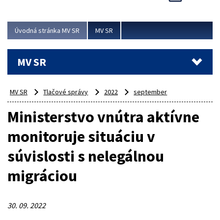
Viac
Úvodná stránka MV SR
MV SR
MV SR
MV SR
Tlačové správy
2022
september
Ministerstvo vnútra aktívne
monitoruje situáciu v
súvislosti s nelegálnou
migráciou
30. 09. 2022