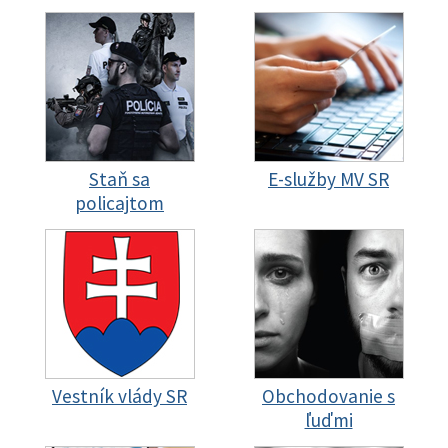
Staň sa
E-služby MV SR
policajtom
Vestník vlády SR
Obchodovanie s
ľuďmi