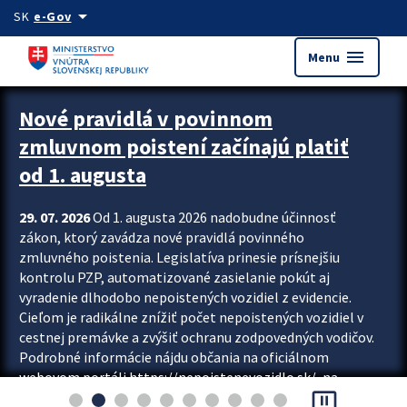
Preskocit na hlavný obsah
arrow_drop_down
SK
e-Gov
menu
Menu
Zastavit automatický posun upútavok
Nové pravidlá v povinnom
zmluvnom poistení začínajú platiť
od 1. augusta
29. 07. 2026
Od 1. augusta 2026 nadobudne účinnosť
zákon, ktorý zavádza nové pravidlá povinného
zmluvného poistenia. Legislatíva prinesie prísnejšiu
kontrolu PZP, automatizované zasielanie pokút aj
vyradenie dlhodobo nepoistených vozidiel z evidencie.
Cieľom je radikálne znížiť počet nepoistených vozidiel v
cestnej premávke a zvýšiť ochranu zodpovedných vodičov.
Podrobné informácie nájdu občania na oficiálnom
webovom portáli https://nepoistenevozidlo.sk/, na
pause_presentation
ktorom od augusta pribudne aj možnosť overiť si...