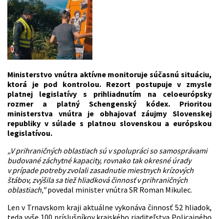
Ministerstvo vnútra aktívne monitoruje súčasnú situáciu,
ktorá je pod kontrolou. Rezort postupuje v zmysle
platnej legislatívy s prihliadnutím na celoeurópsky
rozmer a platný Schengenský kódex. Prioritou
ministerstva vnútra je obhajovať záujmy Slovenskej
republiky v súlade s platnou slovenskou a európskou
legislatívou.
„V prihraničných oblastiach sú v spolupráci so samosprávami
budované záchytné kapacity, rovnako tak okresné úrady
v prípade potreby zvolali zasadnutie miestnych krízových
štábov, zvýšila sa tiež hliadková činnosť v prihraničných
oblastiach,"
povedal minister vnútra SR Roman Mikulec.
Len v Trnavskom kraji aktuálne vykonáva činnosť 52 hliadok,
teda vyše 100 príslušníkov krajského riaditeľstva Policajného