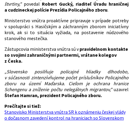
štvrtiny,"
povedal
Robert Gucký, riaditeľ Úradu hraničnej
a cudzineckej polície Prezídia Policajného zboru
.
Ministerstvo vnútra proaktívne pripravuje v prípade potreby
v spolupráci s Hasičským a záchranným zborom iniciatívny
krok, ak si to situácia vyžiada, na postavenie núdzového
stanového mestečka.
Zástupcovia ministerstva vnútra sú v
pravidelnom kontakte
so svojimi zahraničnými partnermi, vrátane kolegov
z Česka.
„Slovensko posilňuje policajné hliadky dlhodobo,
v súčasnosti zintenzívňujeme počet príslušníkov Policajného
zboru na území Maďarska. Cieľom je ochrana hranice
Schengenu a zníženie počtu nelegálnych migrantov,"
uzavrel
Štefan Hamran, prezident Policajného zboru.
Prečítajte si tiež:
Stanovisko Ministerstva vnútra SR k oznámeniu českej vlády
o dočasnom zavedení kontrol na hraniciach so Slovenskom