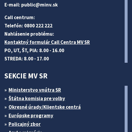
E-mail:
public@minv
.sk
Call centrum:
Telefón: 0800 222 222
Nahlásenie problému:
Kontaktný formulár Call Centra MV SR
PO, UT, ŠT, PIA: 8.00 - 16.00
STREDA: 8.00 - 17.00
SEKCIE MV SR
Ministerstvo vnútra SR
Štátna komisia pre volby
Okresné úrady/Klientske centrá
Európske programy
Policajný zbor