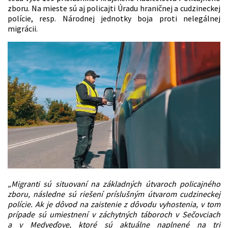
zboru. Na mieste sú aj policajti Úradu hraničnej a cudzineckej
polície, resp. Národnej jednotky boja proti nelegálnej
migrácii.
„Migranti sú situovaní na základných útvaroch policajného
zboru, následne sú riešení príslušným útvarom cudzineckej
polície. Ak je dôvod na zaistenie z dôvodu vyhostenia, v tom
prípade sú umiestnení v záchytných táboroch v Sečovciach
a v Medveďove, ktoré sú aktuálne naplnené na tri