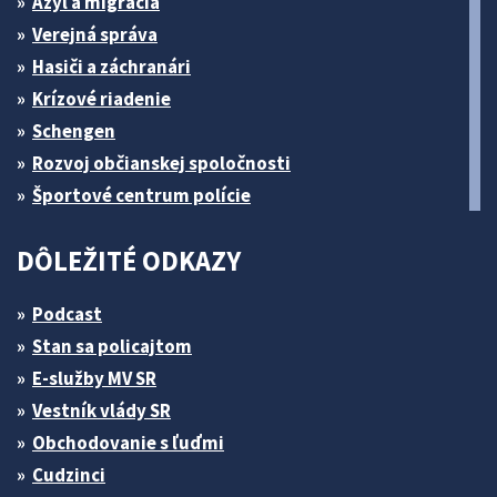
Azyl a migrácia
Verejná správa
Hasiči a záchranári
Krízové riadenie
Schengen
Rozvoj občianskej spoločnosti
Športové centrum polície
DÔLEŽITÉ ODKAZY
Podcast
Stan sa policajtom
E-služby MV SR
Vestník vlády SR
Obchodovanie s ľuďmi
Cudzinci