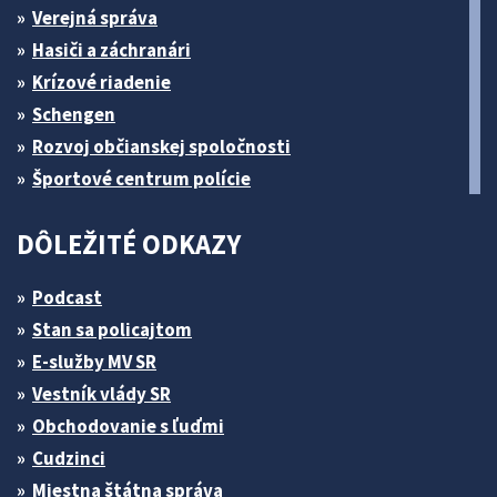
Verejná správa
Hasiči a záchranári
Krízové riadenie
Schengen
Rozvoj občianskej spoločnosti
Športové centrum polície
DÔLEŽITÉ ODKAZY
Podcast
Stan sa policajtom
E-služby MV SR
Vestník vlády SR
Obchodovanie s ľuďmi
Cudzinci
Miestna štátna správa