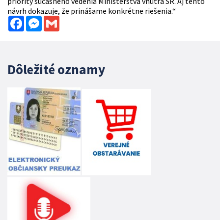
priority súčasného vedenia Ministerstva vnútra SR. Aj tento
návrh dokazuje, že prinášame konkrétne riešenia.“
Facebook
Messenger
Gmail
Dôležité oznamy