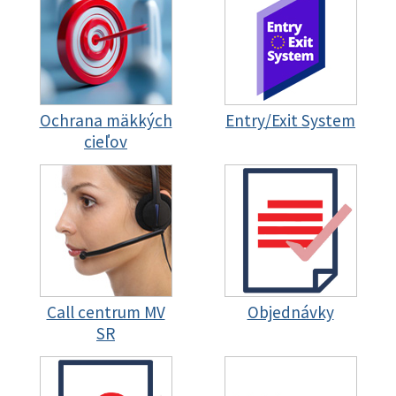
Ochrana mäkkých
Entry/Exit System
cieľov
Call centrum MV
Objednávky
SR