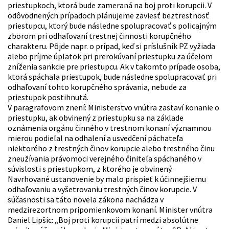
priestupkoch, ktorá bude zameraná na boj proti korupcii. V
odôvodnených prípadoch plánujeme zaviesť beztrestnosť
priestupcu, ktorý bude následne spolupracovať s policajným
zborom pri odhaľovaní trestnej činnosti korupčného
charakteru. Pôjde napr. o prípad, keď si príslušník PZ vyžiada
alebo príjme úplatok pri prerokúvaní priestupku za účelom
zníženia sankcie pre priestupcu. Ak v takomto prípade osoba,
ktorá spáchala priestupok, bude následne spolupracovať pri
odhaľovaní tohto korupčného správania, nebude za
priestupok postihnutá.
V paragrafovom znení: Ministerstvo vnútra zastaví konanie o
priestupku, ak obvinený z priestupku sa na základe
oznámenia orgánu činného v trestnom konaní významnou
mierou podieľal na odhalení a usvedčení páchateľa
niektorého z trestných činov korupcie alebo trestného činu
zneužívania právomoci verejného činiteľa spáchaného v
súvislosti s priestupkom, z ktorého je obvinený.
Navrhované ustanovenie by malo prispieť k účinnejšiemu
odhaľovaniu a vyšetrovaniu trestných činov korupcie. V
súčasnosti sa táto novela zákona nachádza v
medzirezortnom pripomienkovom konaní. Minister vnútra
Daniel Lipšic: „Boj proti korupcii patrí medzi absolútne