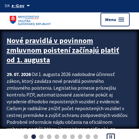
Preskocit na hlavný obsah
arrow_drop_down
SK
e-Gov
menu
Menu
Zastavit automatický posun upútavok
Nové pravidlá v povinnom
zmluvnom poistení začínajú platiť
od 1. augusta
29. 07. 2026
Od 1. augusta 2026 nadobudne účinnosť
zákon, ktorý zavádza nové pravidlá povinného
zmluvného poistenia. Legislatíva prinesie prísnejšiu
kontrolu PZP, automatizované zasielanie pokút aj
vyradenie dlhodobo nepoistených vozidiel z evidencie.
Cieľom je radikálne znížiť počet nepoistených vozidiel v
cestnej premávke a zvýšiť ochranu zodpovedných vodičov.
Podrobné informácie nájdu občania na oficiálnom
webovom portáli https://nepoistenevozidlo.sk/, na
pause_presentation
ktorom od augusta pribudne aj možnosť overiť si...