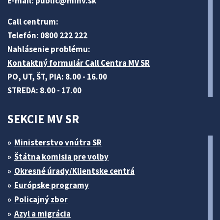
E-mail:
public@minv
.sk
Call centrum:
Telefón: 0800 222 222
Nahlásenie problému:
Kontaktný formulár Call Centra MV SR
PO, UT, ŠT, PIA: 8.00 - 16.00
STREDA: 8.00 - 17.00
SEKCIE MV SR
Ministerstvo vnútra SR
Štátna komisia pre volby
Okresné úrady/Klientske centrá
Európske programy
Policajný zbor
Azyl a migrácia