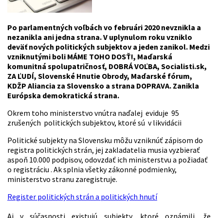
Po parlamentných voľbách vo februári 2020 nevznikla a
nezanikla ani jedna strana. V uplynulom roku vzniklo
deväť nových politických subjektov a jeden zanikol. Medzi
vzniknutými boli MÁME TOHO DOSŤ!, Maďarská
komunitná spolupatričnosť, DOBRÁ VOĽBA, Socialisti.sk,
ZA ĽUDÍ, Slovenské Hnutie Obrody, Maďarské fórum,
KDŽP Aliancia za Slovensko a strana DOPRAVA. Zanikla
Európska demokratická strana.
Okrem toho ministerstvo vnútra naďalej eviduje 95
zrušených politických subjektov, ktoré sú v likvidácii
Politické subjekty na Slovensku môžu vzniknúť zápisom do
registra politických strán, jej zakladatelia musia vyzbierať
aspoň 10.000 podpisov, odovzdať ich ministerstvu a požiadať
o registráciu . Ak splnia všetky zákonné podmienky,
ministerstvo stranu zaregistruje.
Register politických strán a politických hnutí
Aj v súčasnosti existujú subjekty, ktoré oznámili, že