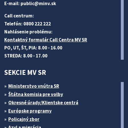
E-mail:
public@minv
.sk
Call centrum:
Telefón: 0800 222 222
Nahlásenie problému:
Kontaktný formulár Call Centra MV SR
PO, UT, ŠT, PIA: 8.00 - 16.00
STREDA: 8.00 - 17.00
SEKCIE MV SR
Ministerstvo vnútra SR
Štátna komisia pre volby
Okresné úrady/Klientske centrá
Európske programy
Policajný zbor
Azyl a migrácia