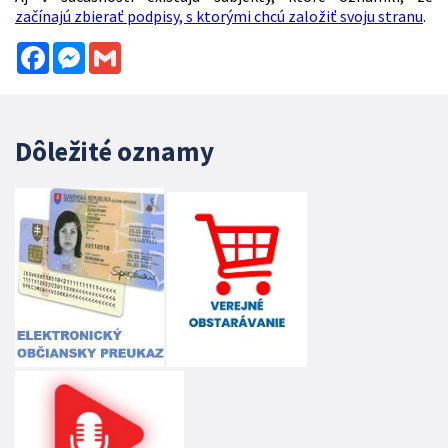
začínajú zbierať podpisy, s ktorými chcú založiť svoju stranu
.
Facebook
Messenger
Gmail
Dôležité oznamy