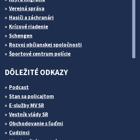
Verejná správa
Hasiči a záchranári
Krízové riadenie
Schengen
Rozvoj občianskej spoločnosti
Športové centrum polície
DÔLEŽITÉ ODKAZY
Podcast
Stan sa policajtom
E-služby MV SR
Vestník vlády SR
Obchodovanie s ľuďmi
Cudzinci