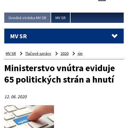
Viac
Úvodná stránka MV SR
MV SR
MV SR
MV SR
Tlačové správy
2020
jún
Ministerstvo vnútra eviduje
65 politických strán a hnutí
12. 06. 2020