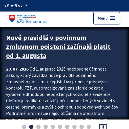
Preskocit na hlavný obsah
arrow_drop_down
SK
e-Gov
menu
Menu
Zastavit automatický posun upútavok
Nové pravidlá v povinnom
zmluvnom poistení začínajú platiť
od 1. augusta
29. 07. 2026
Od 1. augusta 2026 nadobudne účinnosť
zákon, ktorý zavádza nové pravidlá povinného
zmluvného poistenia. Legislatíva prinesie prísnejšiu
kontrolu PZP, automatizované zasielanie pokút aj
vyradenie dlhodobo nepoistených vozidiel z evidencie.
Cieľom je radikálne znížiť počet nepoistených vozidiel v
cestnej premávke a zvýšiť ochranu zodpovedných vodičov.
Podrobné informácie nájdu občania na oficiálnom
webovom portáli https://nepoistenevozidlo.sk/, na
pause_presentation
ktorom od augusta pribudne aj možnosť overiť si...