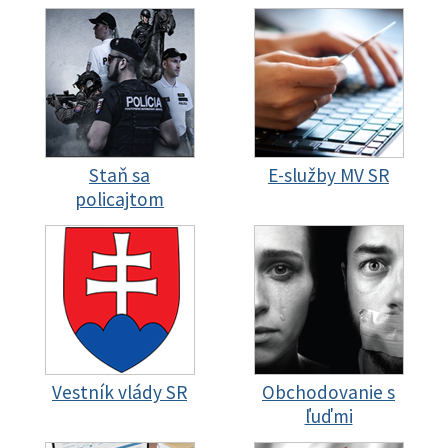
Staň sa
E-služby MV SR
policajtom
Vestník vlády SR
Obchodovanie s
ľuďmi