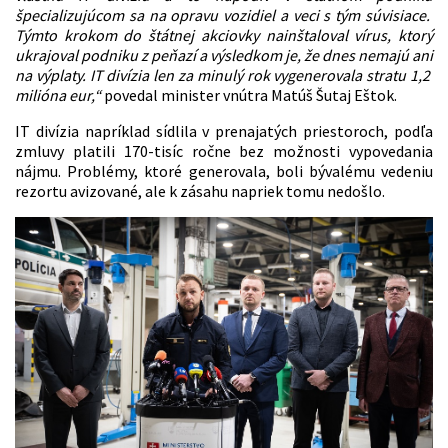
špecializujúcom sa na opravu vozidiel a veci s tým súvisiace.
Týmto krokom do štátnej akciovky nainštaloval vírus, ktorý
ukrajoval podniku z peňazí a výsledkom je, že dnes nemajú ani
na výplaty. IT divízia len za minulý rok vygenerovala stratu 1,2
milióna eur,“
povedal minister vnútra Matúš Šutaj Eštok.
IT divízia napríklad sídlila v prenajatých priestoroch, podľa
zmluvy platili 170-tisíc ročne bez možnosti vypovedania
nájmu. Problémy, ktoré generovala, boli bývalému vedeniu
rezortu avizované, ale k zásahu napriek tomu nedošlo.