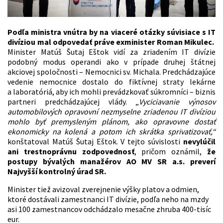
Podľa ministra vnútra by na viaceré otázky súvisiace s IT
divíziou mal odpovedať práve exminister Roman Mikulec.
Minister Matúš Šutaj Eštok vidí za zriadením IT divízie
podobný modus operandi ako v prípade druhej štátnej
akciovej spoločnosti – Nemocnici sv. Michala. Predchádzajúce
vedenie nemocnice dostalo do fiktívnej straty lekárne
a laboratóriá, aby ich mohli prevádzkovať súkromníci – biznis
partneri predchádzajúcej vlády. „
Vyciciavanie výnosov
automobilových opravovní nezmyselne zriadenou IT divíziou
mohlo byť premysleným plánom, ako opravovne dostať
ekonomicky na kolená a potom ich skrátka sprivatizovať,“
konštatoval Matúš Šutaj Eštok. V tejto súvislosti
nevylúčil
ani trestnoprávnu zodpovednosť
, pričom oznámil,
že
postupy bývalých manažérov AO MV SR a.s. preverí
Najvyšší kontrolný úrad SR.
Minister tiež avizoval zverejnenie výšky platov a odmien,
ktoré dostávali zamestnanci IT divízie, podľa neho na mzdy
asi 100 zamestnancov odchádzalo mesačne zhruba 400-tisíc
eur.