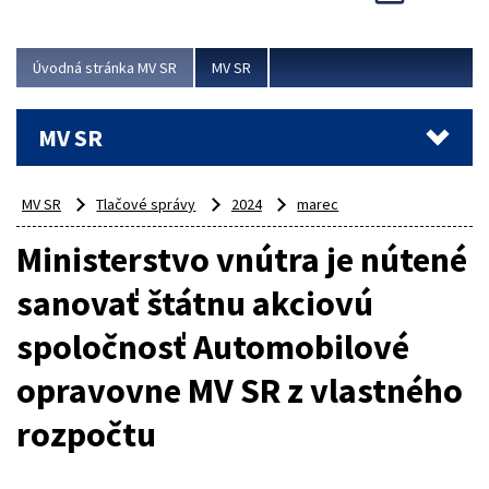
Viac
Úvodná stránka MV SR
MV SR
MV SR
MV SR
Tlačové správy
2024
marec
Ministerstvo vnútra je nútené
sanovať štátnu akciovú
spoločnosť Automobilové
opravovne MV SR z vlastného
rozpočtu