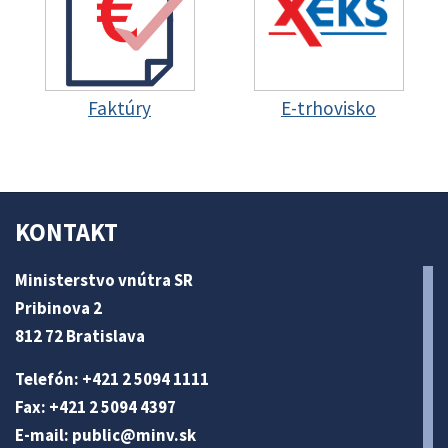
Faktúry
E-trhovisko
KONTAKT
Ministerstvo vnútra SR
Pribinova 2
812 72 Bratislava
Telefón: +421 2 5094 1111
Fax: +421 2 5094 4397
E-mail:
public@minv
.sk