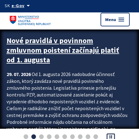
Preskocit na hlavný obsah
arrow_drop_down
SK
e-Gov
menu
Menu
Zastavit automatický posun upútavok
Nové pravidlá v povinnom
zmluvnom poistení začínajú platiť
od 1. augusta
29. 07. 2026
Od 1. augusta 2026 nadobudne účinnosť
zákon, ktorý zavádza nové pravidlá povinného
zmluvného poistenia. Legislatíva prinesie prísnejšiu
kontrolu PZP, automatizované zasielanie pokút aj
vyradenie dlhodobo nepoistených vozidiel z evidencie.
Cieľom je radikálne znížiť počet nepoistených vozidiel v
cestnej premávke a zvýšiť ochranu zodpovedných vodičov.
Podrobné informácie nájdu občania na oficiálnom
webovom portáli https://nepoistenevozidlo.sk/, na
pause_presentation
ktorom od augusta pribudne aj možnosť overiť si...