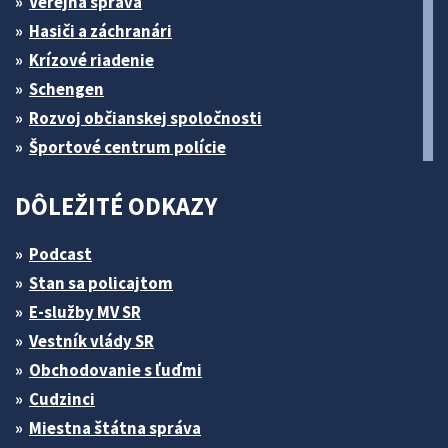
Verejná správa
Hasiči a záchranári
Krízové riadenie
Schengen
Rozvoj občianskej spoločnosti
Športové centrum polície
DÔLEŽITÉ ODKAZY
Podcast
Stan sa policajtom
E-služby MV SR
Vestník vlády SR
Obchodovanie s ľuďmi
Cudzinci
Miestna štátna správa