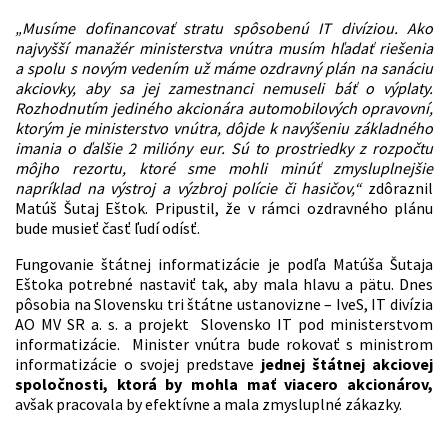
„Musíme dofinancovať stratu spôsobenú IT divíziou. Ako
najvyšší manažér ministerstva vnútra musím hľadať riešenia
a spolu s novým vedením už máme ozdravný plán na sanáciu
akciovky, aby sa jej zamestnanci nemuseli báť o výplaty.
Rozhodnutím jediného akcionára automobilových opravovní,
ktorým je ministerstvo vnútra, dôjde k navýšeniu základného
imania o ďalšie 2 milióny eur. Sú to prostriedky z rozpočtu
môjho rezortu, ktoré sme mohli minúť zmysluplnejšie
napríklad na výstroj a výzbroj polície či hasičov,“
zdôraznil
Matúš Šutaj Eštok. Pripustil, že v rámci ozdravného plánu
bude musieť časť ľudí odísť.
Fungovanie štátnej informatizácie je podľa Matúša Šutaja
Eštoka potrebné nastaviť tak, aby mala hlavu a pätu. Dnes
pôsobia na Slovensku tri štátne ustanovizne – IveS, IT divízia
AO MV SR a. s. a projekt Slovensko IT pod ministerstvom
informatizácie. Minister vnútra bude rokovať s ministrom
informatizácie o svojej predstave
jednej štátnej akciovej
spoločnosti, ktorá by mohla mať viacero akcionárov,
avšak pracovala by efektívne a mala zmysluplné zákazky.