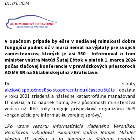
01. 03. 2024
V opačnom prípade by ešte v nedávnej minulosti dobre
fungujúci podnik už v marci nemal na výplaty pre svojich
zamestnancov, ktorých je asi 350. Informoval o tom
minister vnútra Matúš Šutaj Eštok v piatok 1. marca 2024
počas tlačovej konferencie v prevádzkových priestoroch
AO MV SR na Sklabinskej ulici v Bratislave.
Do straty
akciovú spoločnosť so stopercentnou účasťou štátu
dostala
v roku 2021 zriadená a následne katastrofálne manažovaná
IT divízia, a to napriek tomu, že v pôsobnosti ministerstva
vnútra už dlhé roky funguje príspevková organizácia IVeS
/organizácia pre informatiku verejnej správy/.
„Po vzore rezortu informatizácie riadeného Veronikou
Remišovou vybudoval exminister vnútra Roman Mikulec
vlastnú IT divíziu a to napodiv v štátnom podniku