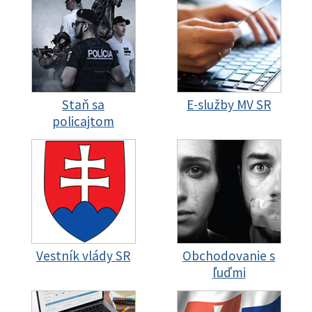
Staň sa
E-služby MV SR
policajtom
Vestník vlády SR
Obchodovanie s
ľuďmi