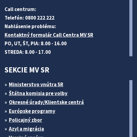
Call centrum:
Telefón: 0800 222 222
Nahlásenie problému:
Kontaktný formulár Call Centra MV SR
PO, UT, ŠT, PIA: 8.00 - 16.00
STREDA: 8.00 - 17.00
SEKCIE MV SR
Ministerstvo vnútra SR
Štátna komisia pre volby
Okresné úrady/Klientske centrá
Európske programy
Policajný zbor
Azyl a migrácia