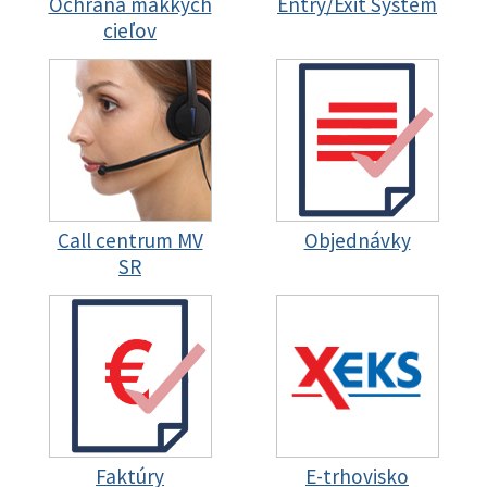
Ochrana mäkkých
Entry/Exit System
cieľov
Call centrum MV
Objednávky
SR
Faktúry
E-trhovisko