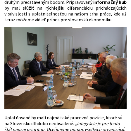
druhým predstaveným bodom. Pripravovaný
informačný hub
by mal slúžiť na rýchlejšiu diferenciáciu prichádzajúcich
v súvislosti s uplatniteľnosťou na našom trhu práce, kde už
teraz môžeme vidieť prínos pre slovenskú ekonomiku.
Uplatňované by mali najmä také pracovné pozície, ktoré sú
na Slovensku dlhdobo neobsadené.
„Integrácie je pre tento
štát naozaj prioritou. Oceňujeme pomoc všetkých organizácií,