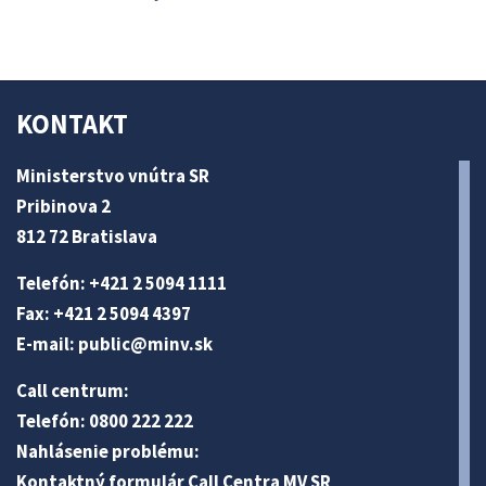
KONTAKT
Ministerstvo vnútra SR
Pribinova 2
812 72 Bratislava
Telefón: +421 2 5094 1111
Fax: +421 2 5094 4397
E-mail:
public@minv
.sk
Call centrum:
Telefón: 0800 222 222
Nahlásenie problému:
Kontaktný formulár Call Centra MV SR