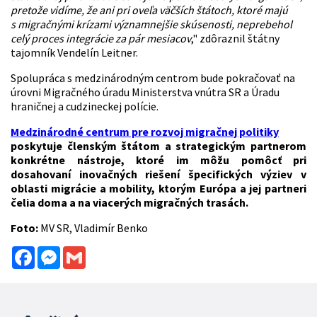
pretože vidíme, že ani pri oveľa väčších štátoch, ktoré majú
s migračnými krízami významnejšie skúsenosti, neprebehol
celý proces
integrácie
za pár mesiacov
," zdôraznil štátny
tajomník Vendelín Leitner.
Spolupráca s medzinárodným centrom bude pokračovať na
úrovni Migračného úradu Ministerstva vnútra SR a Úradu
hraničnej a cudzineckej polície.
Medzinárodné centrum pre rozvoj migračnej politiky
poskytuje členským štátom a strategickým partnerom
konkrétne nástroje, ktoré im môžu pomôcť pri
dosahovaní inovačných riešení špecifických výziev v
oblasti migrácie a mobility, ktorým Európa a jej partneri
čelia doma a na viacerých migračných trasách.
Foto:
MV SR, Vladimír Benko
Facebook
Messenger
Gmail