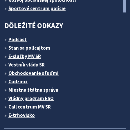
Rozvoj občianskej spoločnosti
Športové centrum polície
DÔLEŽITÉ ODKAZY
Podcast
Stan sa policajtom
E-služby MV SR
Vestník vlády SR
Obchodovanie s ľuďmi
Cudzinci
Miestna štátna správa
Vládny program ESO
Call centrum MV SR
E-trhovisko