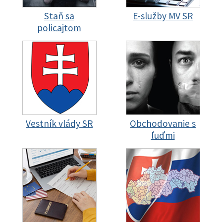
Staň sa
E-služby MV SR
policajtom
Vestník vlády SR
Obchodovanie s
ľuďmi