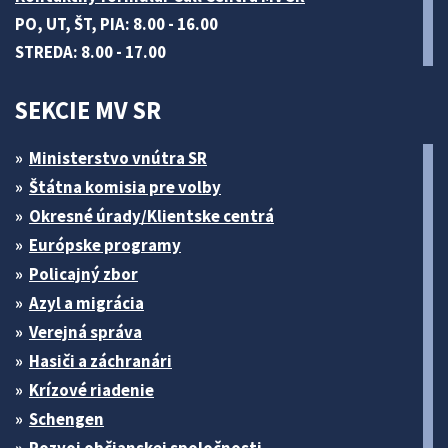
PO, UT, ŠT, PIA: 8.00 - 16.00
STREDA: 8.00 - 17.00
SEKCIE MV SR
Ministerstvo vnútra SR
Štátna komisia pre volby
Okresné úrady/Klientske centrá
Európske programy
Policajný zbor
Azyl a migrácia
Verejná správa
Hasiči a záchranári
Krízové riadenie
Schengen