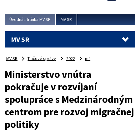
Viac
Úvodná stránka MV SR
MV SR
MV SR
MV SR
Tlačové správy
2022
máj
Ministerstvo vnútra
pokračuje v rozvíjaní
spolupráce s Medzinárodným
centrom pre rozvoj migračnej
politiky