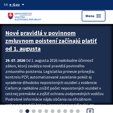
Preskocit na hlavný obsah
arrow_drop_down
SK
e-Gov
menu
Menu
Zastavit automatický posun upútavok
Nové pravidlá v povinnom
zmluvnom poistení začínajú platiť
od 1. augusta
29. 07. 2026
Od 1. augusta 2026 nadobudne účinnosť
zákon, ktorý zavádza nové pravidlá povinného
zmluvného poistenia. Legislatíva prinesie prísnejšiu
kontrolu PZP, automatizované zasielanie pokút aj
vyradenie dlhodobo nepoistených vozidiel z evidencie.
Cieľom je radikálne znížiť počet nepoistených vozidiel v
cestnej premávke a zvýšiť ochranu zodpovedných vodičov.
Podrobné informácie nájdu občania na oficiálnom
webovom portáli https://nepoistenevozidlo.sk/, na
pause_presentation
ktorom od augusta pribudne aj možnosť overiť si...