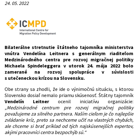
24. 05. 2022
Bilaterálne stretnutie štátneho tajomníka ministerstva
vnútra Vendelína Leitnera s generálnym riaditeľom
Medzinárodného centra pre rozvoj migračnej politiky
Michaela Spindeleggera v utorok 24. mája 2022 bolo
zamerané na rozvoj spolupráce v súvislosti
s utečeneckou krízou na Slovensku.
Obe strany sa zhodli, že ide o výnimočnú situáciu, s ktorou
Slovensko dosiaľ nemalo priamu skúsenosť. Štátny tajomník
Vendelín Leitner
ocenil iniciatívu organizácie:
„Medzinárodné centrum pre rozvoj migračnej politiky
považujeme za silného partnera. Naším cieľom je čo najlepšie
zvládanie kríz, preto sa nechceme učiť na vlastných chybách,
ale chceme si brať príklad od tých najskúsenejších expertov,
akými pracovníci centra bezpochýb sú.“