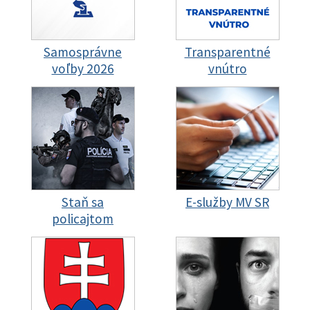
Samosprávne
Transparentné
voľby 2026
vnútro
Staň sa
E-služby MV SR
policajtom