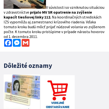
V súvislosti so vzniknutou situáciou
v zdravotníctve
prijalo MV SR opatrenie na zvýšenie
kapacít tiesňovej linky 112.
Na koordinačných strediskách
IZS vypomôžu aj zamestnanci krízového riadenia. Vďaka
tomuto kroku budú môcť prijať núdzové volania vo zvýšenom
počte. K tomuto kroku pristúpime v prípade nárastu hovorov
od 1. decembra 2011.
Facebook
Messenger
Gmail
Dôležité oznamy