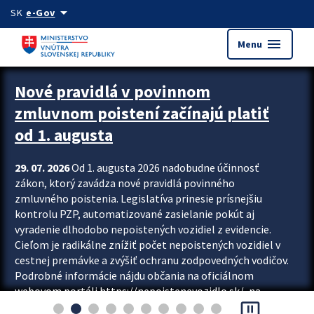
Preskocit na hlavný obsah
arrow_drop_down
SK
e-Gov
menu
Menu
Zastavit automatický posun upútavok
Nové pravidlá v povinnom
zmluvnom poistení začínajú platiť
od 1. augusta
29. 07. 2026
Od 1. augusta 2026 nadobudne účinnosť
zákon, ktorý zavádza nové pravidlá povinného
zmluvného poistenia. Legislatíva prinesie prísnejšiu
kontrolu PZP, automatizované zasielanie pokút aj
vyradenie dlhodobo nepoistených vozidiel z evidencie.
Cieľom je radikálne znížiť počet nepoistených vozidiel v
cestnej premávke a zvýšiť ochranu zodpovedných vodičov.
Podrobné informácie nájdu občania na oficiálnom
webovom portáli https://nepoistenevozidlo.sk/, na
pause_presentation
ktorom od augusta pribudne aj možnosť overiť si...