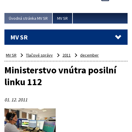
Viac
Úvodná stránka MV SR
MV SR
MV SR
MV SR
Tlačové správy
2011
december
Ministerstvo vnútra posilní
linku 112
01. 12. 2011