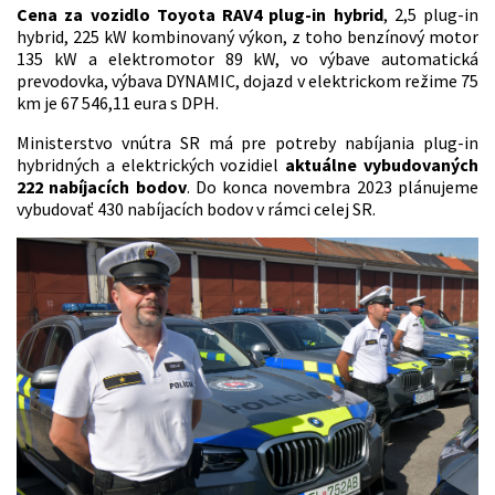
Cena za vozidlo Toyota RAV4 plug-in hybrid
, 2,5 plug-in
hybrid, 225 kW kombinovaný výkon, z toho benzínový motor
135 kW a elektromotor 89 kW, vo výbave automatická
prevodovka, výbava DYNAMIC, dojazd v elektrickom režime 75
km je 67 546,11 eura s DPH.
Ministerstvo vnútra SR má pre potreby nabíjania plug-in
hybridných a elektrických vozidiel
aktuálne vybudovaných
222 nabíjacích bodov
. Do konca novembra 2023 plánujeme
vybudovať 430 nabíjacích bodov v rámci celej SR.