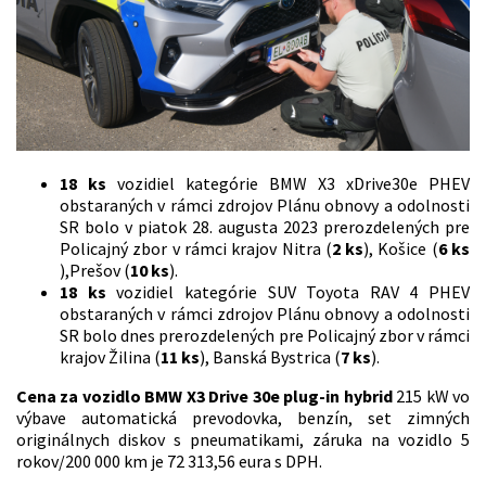
18 ks
vozidiel kategórie BMW X3 xDrive30e PHEV
obstaraných v rámci zdrojov Plánu obnovy a odolnosti
SR bolo v piatok 28. augusta 2023 prerozdelených pre
Policajný zbor v rámci krajov Nitra (
2 ks
), Košice (
6 ks
),Prešov (
10 ks
).
18 ks
vozidiel kategórie SUV Toyota RAV 4 PHEV
obstaraných v rámci zdrojov Plánu obnovy a odolnosti
SR bolo dnes prerozdelených pre Policajný zbor v rámci
krajov Žilina (
11 ks
), Banská Bystrica (
7 ks
).
Cena za vozidlo BMW X3 Drive 30e plug-in hybrid
215 kW vo
výbave automatická prevodovka, benzín, set zimných
originálnych diskov s pneumatikami, záruka na vozidlo 5
rokov/200 000 km je 72 313,56 eura s DPH.