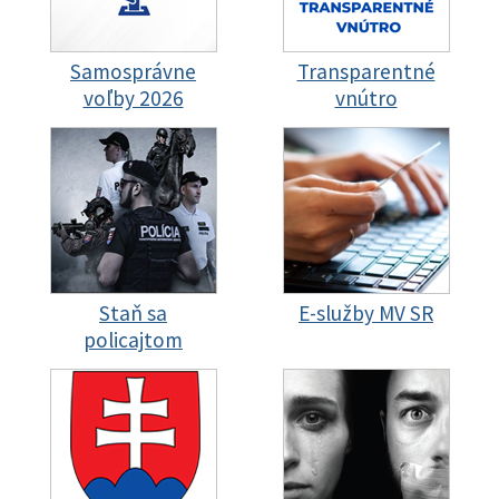
Samosprávne
Transparentné
voľby 2026
vnútro
Staň sa
E-služby MV SR
policajtom