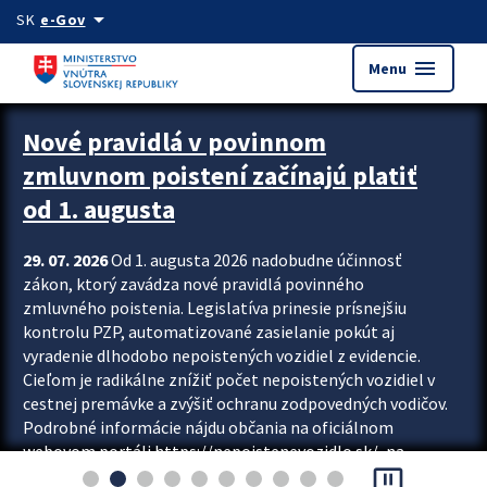
Preskocit na hlavný obsah
arrow_drop_down
SK
e-Gov
menu
Menu
Zastavit automatický posun upútavok
Nové pravidlá v povinnom
zmluvnom poistení začínajú platiť
od 1. augusta
29. 07. 2026
Od 1. augusta 2026 nadobudne účinnosť
zákon, ktorý zavádza nové pravidlá povinného
zmluvného poistenia. Legislatíva prinesie prísnejšiu
kontrolu PZP, automatizované zasielanie pokút aj
vyradenie dlhodobo nepoistených vozidiel z evidencie.
Cieľom je radikálne znížiť počet nepoistených vozidiel v
cestnej premávke a zvýšiť ochranu zodpovedných vodičov.
Podrobné informácie nájdu občania na oficiálnom
webovom portáli https://nepoistenevozidlo.sk/, na
pause_presentation
ktorom od augusta pribudne aj možnosť overiť si...