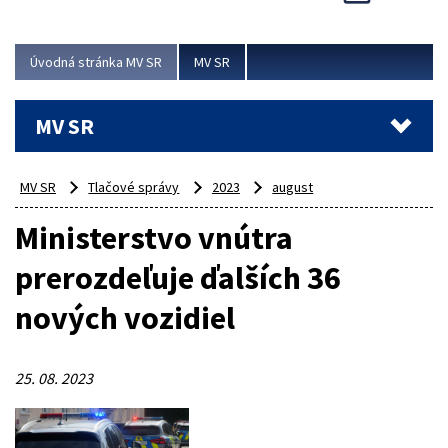
Viac
Úvodná stránka MV SR
MV SR
MV SR
MV SR
Tlačové správy
2023
august
Ministerstvo vnútra
prerozdeľuje ďalších 36
nových vozidiel
25. 08. 2023