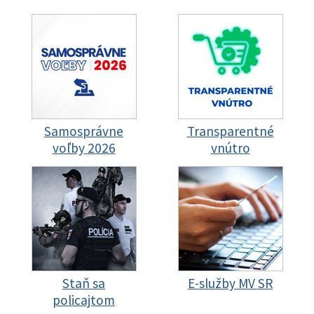
Samosprávne
Transparentné
voľby 2026
vnútro
Staň sa
E-služby MV SR
policajtom