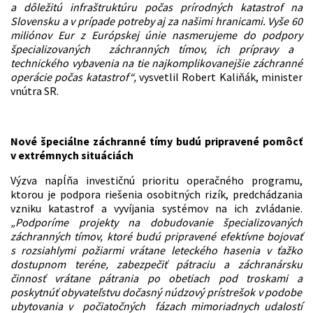
a dôležit
ú
infraštruktúr
u
počas prírodných katastrof na
Slovensku a v prípade potreby aj za našimi hranicami. Vyše 60
miliónov Eur z Európskej únie nasmerujeme do podpory
špecializovaných
záchranných tímov, ich prípravy a
technického vybavenia
na tie najkomplikovanejšie záchranné
operácie počas katastrof
“,
vysvetlil Robert Kaliňák, minister
vnútra SR.
Nové špeciálne záchranné tímy budú pripravené pomôcť
v extrémnych situáciách
Výzva napĺňa investičnú prioritu operačného programu,
ktorou je podpora riešenia osobitných rizík, predchádzania
vzniku katastrof a vyvíjania systémov na ich zvládanie.
„Podporíme projekty na dobudovanie špecializovaných
záchranných tímov, ktoré budú pripravené efektívne bojovať
s rozsiahlymi požiarmi
vrátane leteckého hasenia v ťažko
dostupnom teréne
, zabezpečiť pátraciu a záchranársku
činnosť vrátane pátrania po obetiach pod troskami
a
poskytnúť obyvateľstvu dočasný núdzový prístrešok v podobe
ubytovania
v
počiatočn
ých
fáz
ach
mimoriadnych udalostí