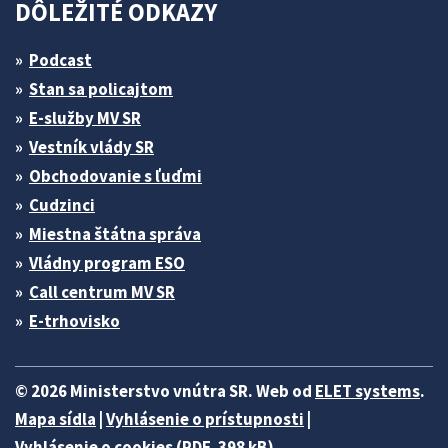
DÔLEŽITÉ ODKAZY
Podcast
Stan sa policajtom
E-služby MV SR
Vestník vlády SR
Obchodovanie s ľuďmi
Cudzinci
Miestna štátna správa
Vládny program ESO
Call centrum MV SR
E-trhovisko
© 2026 Ministerstvo vnútra SR. Web od
ELET systems
.
Mapa sídla
|
Vyhlásenie o prístupnosti
|
Vyhlásenie o cookies (PDF, 398 kB)