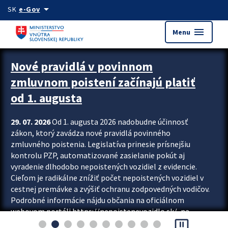
Preskocit na hlavný obsah
arrow_drop_down
SK
e-Gov
menu
Menu
Zastavit automatický posun upútavok
Nové pravidlá v povinnom
zmluvnom poistení začínajú platiť
od 1. augusta
29. 07. 2026
Od 1. augusta 2026 nadobudne účinnosť
zákon, ktorý zavádza nové pravidlá povinného
zmluvného poistenia. Legislatíva prinesie prísnejšiu
kontrolu PZP, automatizované zasielanie pokút aj
vyradenie dlhodobo nepoistených vozidiel z evidencie.
Cieľom je radikálne znížiť počet nepoistených vozidiel v
cestnej premávke a zvýšiť ochranu zodpovedných vodičov.
Podrobné informácie nájdu občania na oficiálnom
webovom portáli https://nepoistenevozidlo.sk/, na
pause_presentation
ktorom od augusta pribudne aj možnosť overiť si...