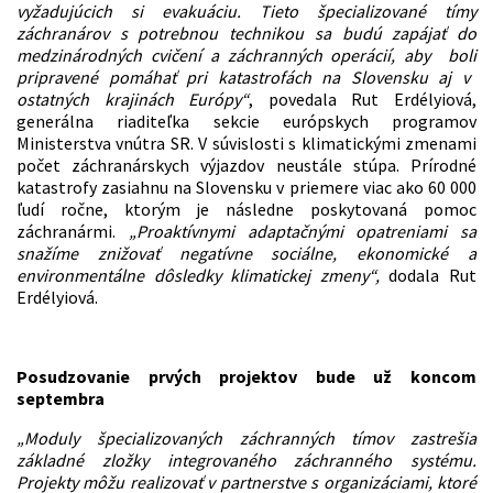
vyžadujúcich
si
evakuáciu. Tieto špecializované tímy
záchranárov s potrebnou technikou
sa budú zapájať do
medzinárodných cvičení a záchranných operácií, aby boli
pripravené
pomáhať pri katastrofách na
Slovensku a
j
v
ostatných krajinách Európy“
, povedala Rut Erdélyiová,
generálna riaditeľka sekcie európskych programov
Ministerstva vnútra SR. V súvislosti s klimatickými zmenami
počet záchranárskych výjazdov neustále stúpa. Prírodné
katastrofy zasiahnu na Slovensku v priemere viac ako 60 000
ľudí ročne, ktorým je následne poskytovaná pomoc
záchranármi.
„
P
roaktívnymi adaptačnými opatreniami sa
snažíme znižovať negatívne sociálne, ekonomické a
environmentálne dôsledky klimatickej zmeny“,
dodala Rut
Erdélyiová.
Posudzovanie prvých projektov bude už koncom
septembra
„Moduly špecializovaných záchranných tímov zastrešia
základné zložky integrovaného záchranného systému.
Projekty môžu realizovať v partnerstve s organizáciami, ktoré