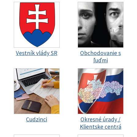
Vestník vlády SR
Obchodovanie s
ľuďmi
Cudzinci
Okresné úrady /
Klientske centrá