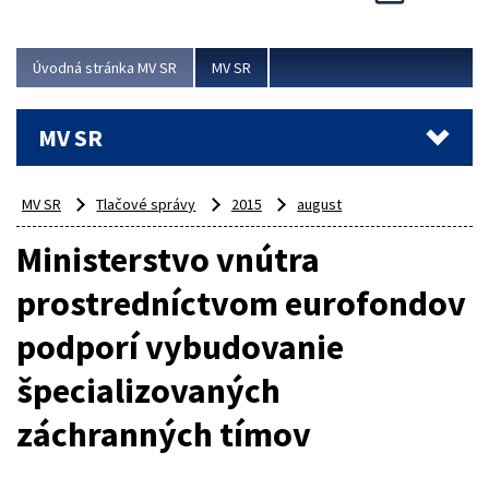
Viac
Úvodná stránka MV SR
MV SR
MV SR
MV SR
Tlačové správy
2015
august
Ministerstvo vnútra
prostredníctvom eurofondov
podporí vybudovanie
špecializovaných
záchranných tímov