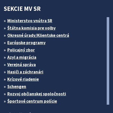
SEKCIE MV SR
Ministerstvo vnútra SR
Štátna komisia pre volby
Okresné úrady/Klientske centrá
Európske programy
Policajný zbor
Azyl a migrácia
Verejná správa
Hasiči a záchranári
Krízové riadenie
Schengen
Rozvoj občianskej spoločnosti
Športové centrum polície