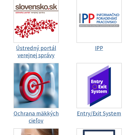
Ústredný portál
IPP
verejnej správy
Ochrana mäkkých
Entry/Exit System
cieľov