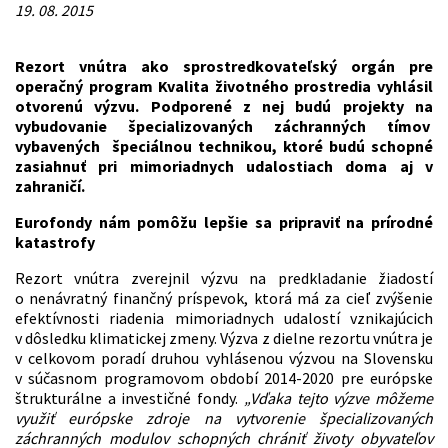
19. 08. 2015
Rezort vnútra ako sprostredkovateľský orgán pre
operačný program Kvalita životného prostredia vyhlásil
otvorenú výzvu. Podporené z nej budú projekty na
vybudovanie špecializovaných záchranných tímov
vybavených
špeciálnou technikou, ktoré budú schopné
zasiahnuť pri mimoriadnych udalostiach doma aj v
zahraničí.
Eurofondy nám pomôžu lepšie sa pripraviť na prírodné
katastrofy
Rezort vnútra zverejnil výzvu na predkladanie žiadostí
o nenávratný finančný príspevok, ktorá má za cieľ zvýšenie
efektívnosti riadenia mimoriadnych udalostí vznikajúcich
v dôsledku klimatickej zmeny. Výzva z dielne rezortu vnútra je
v celkovom poradí druhou vyhlásenou výzvou na Slovensku
v súčasnom programovom období 2014-2020 pre európske
štrukturálne a investičné fondy.
„Vďaka tejto výzve môžeme
využiť európske zdroje na
vytvorenie špecializovaných
záchranných
modulov schopných
chrániť
živo
ty
obyvateľov