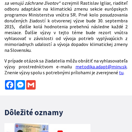
sa venujú záchrane životov“
ozrejmil Rastislav Igliar, riaditeľ
odboru adaptácie na klimatickú zmenu sekcie európskych
programov Ministerstva vnútra SR
.
Prvé kolo posudzovania
doručených žiadostí k otvorenej výzve bude 30. septembra
2015, ďalšie kolá hodnotenia prebehnú následne každé 2
mesiace. Ďalšie výzvy v tejto téme bude rezort vnútra
vyhlasovať v závislosti od vývoja potrieb vyplývajúcich z
mimoriadnych udalostí a vývoja dopadov klimatickej zmeny
na Slovensku.
V prípade otázok sa žiadatelia môžu obrátiť na vyhlasovateľa
výzvy prostredníctvom e-mailu
metodika.adapt@minv.sk
.
Znenie výzvy spolu s potrebnými prílohami je zverejnené
tu
.
Facebook
Messenger
Gmail
Dôležité oznamy