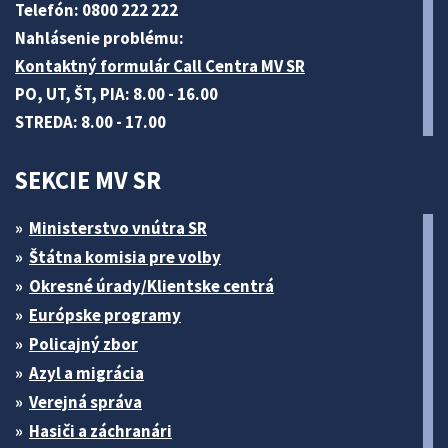
Telefón: 0800 222 222
Nahlásenie problému:
Kontaktný formulár Call Centra MV SR
PO, UT, ŠT, PIA: 8.00 - 16.00
STREDA: 8.00 - 17.00
SEKCIE MV SR
Ministerstvo vnútra SR
Štátna komisia pre volby
Okresné úrady/Klientske centrá
Európske programy
Policajný zbor
Azyl a migrácia
Verejná správa
Hasiči a záchranári