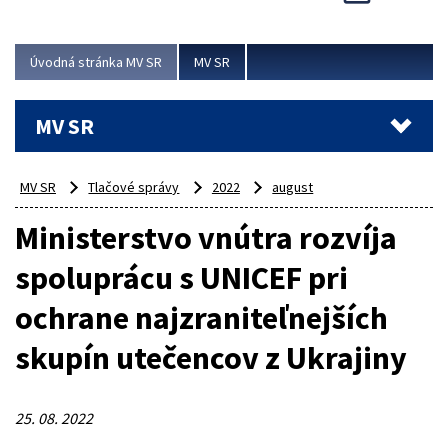
Viac
Úvodná stránka MV SR
MV SR
MV SR
MV SR
Tlačové správy
2022
august
Ministerstvo vnútra rozvíja
spoluprácu s UNICEF pri
ochrane najzraniteľnejších
skupín utečencov z Ukrajiny
25. 08. 2022