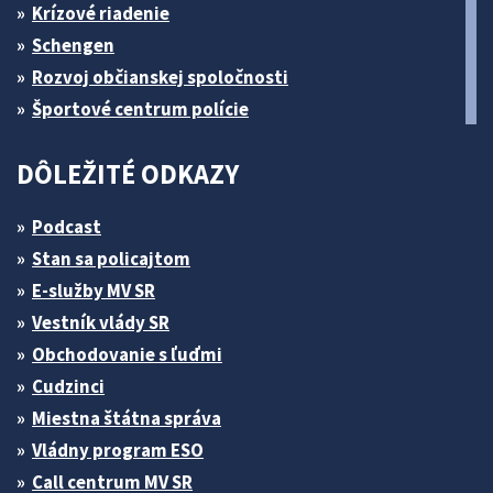
Krízové riadenie
Schengen
Rozvoj občianskej spoločnosti
Športové centrum polície
DÔLEŽITÉ ODKAZY
Podcast
Stan sa policajtom
E-služby MV SR
Vestník vlády SR
Obchodovanie s ľuďmi
Cudzinci
Miestna štátna správa
Vládny program ESO
Call centrum MV SR