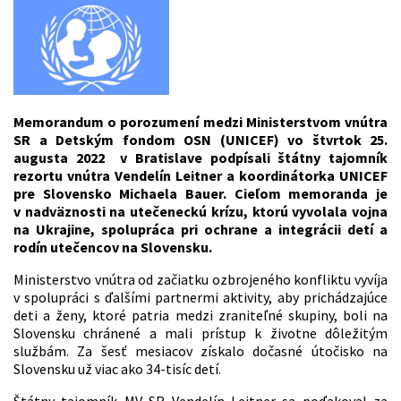
Memorandum o porozumení medzi Ministerstvom vnútra
SR a Detským fondom OSN (UNICEF) vo štvrtok 25.
augusta 2022 v Bratislave podpísali štátny tajomník
rezortu vnútra Vendelín Leitner a koordinátorka UNICEF
pre Slovensko Michaela Bauer. Cieľom memoranda je
v nadväznosti na utečeneckú krízu, ktorú vyvolala vojna
na Ukrajine, spolupráca pri ochrane a integrácii detí a
rodín utečencov na Slovensku.
Ministerstvo vnútra od začiatku ozbrojeného konfliktu vyvíja
v spolupráci s ďalšími partnermi aktivity, aby prichádzajúce
deti a ženy, ktoré patria medzi zraniteľné skupiny, boli na
Slovensku chránené a mali prístup k životne dôležitým
službám. Za šesť mesiacov získalo dočasné útočisko na
Slovensku už viac ako 34-tisíc detí.
Štátny tajomník MV SR Vendelín Leitner sa poďakoval za