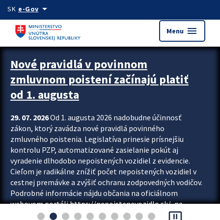
Preskocit na hlavný obsah
arrow_drop_down
SK
e-Gov
menu
Menu
Zastavit automatický posun upútavok
Nové pravidlá v povinnom
zmluvnom poistení začínajú platiť
od 1. augusta
29. 07. 2026
Od 1. augusta 2026 nadobudne účinnosť
zákon, ktorý zavádza nové pravidlá povinného
zmluvného poistenia. Legislatíva prinesie prísnejšiu
kontrolu PZP, automatizované zasielanie pokút aj
vyradenie dlhodobo nepoistených vozidiel z evidencie.
Cieľom je radikálne znížiť počet nepoistených vozidiel v
cestnej premávke a zvýšiť ochranu zodpovedných vodičov.
Podrobné informácie nájdu občania na oficiálnom
webovom portáli https://nepoistenevozidlo.sk/, na
pause_presentation
ktorom od augusta pribudne aj možnosť overiť si...