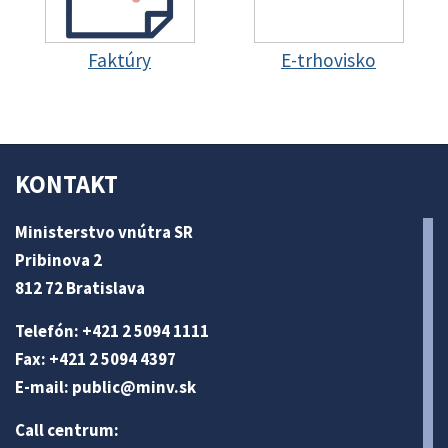
Faktúry
E-trhovisko
KONTAKT
Ministerstvo vnútra SR
Pribinova 2
812 72 Bratislava
Telefón: +421 2 5094 1111
Fax: +421 2 5094 4397
E-mail:
public@minv
.sk
Call centrum: