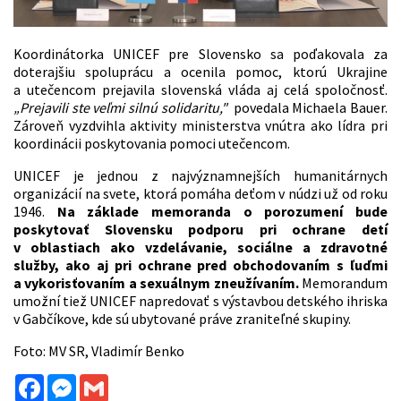
Koordinátorka UNICEF pre Slovensko sa poďakovala za
doterajšiu spoluprácu a ocenila pomoc, ktorú Ukrajine
a utečencom prejavila slovenská vláda aj celá spoločnosť.
„Prejavili ste veľmi silnú solidaritu,"
povedala Michaela Bauer.
Zároveň vyzdvihla aktivity ministerstva vnútra ako lídra pri
koordinácii poskytovania pomoci utečencom.
UNICEF je jednou z najvýznamnejších humanitárnych
organizácií na svete, ktorá pomáha deťom v núdzi už od roku
1946.
Na základe memoranda o porozumení bude
poskytovať Slovensku podporu pri ochrane detí
v oblastiach ako vzdelávanie, sociálne a zdravotné
služby, ako aj pri ochrane pred obchodovaním s ľuďmi
a vykorisťovaním a sexuálnym zneužívaním.
Memorandum
umožní tiež UNICEF napredovať s výstavbou detského ihriska
v Gabčíkove, kde sú ubytované práve zraniteľné skupiny.
Foto: MV SR, Vladimír Benko
Facebook
Messenger
Gmail