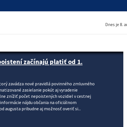
Dnes je 8. 
stení začínajú platiť od 1.
torý zavádza nové pravidlá povinného zmluvného
omatizované zasielanie pokút aj vyradenie
lne znížiť počet nepoistených vozidiel v cestnej
informácie nájdu občania na oficiálnom
 augusta pribudne aj možnosť overiť si...