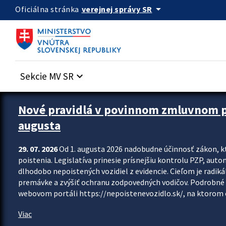
Preskocit na hlavný obsah
arrow_drop_down
verejnej správy SR
Oficiálna stránka
Sekcie MV SR
keyboard_arrow_down
Zastavit automatický posun upútavok
Nové pravidlá v povinnom zmluvnom poi
augusta
29. 07. 2026
Od 1. augusta 2026 nadobudne účinnosť zákon, k
poistenia. Legislatíva prinesie prísnejšiu kontrolu PZP, aut
dlhodobo nepoistených vozidiel z evidencie. Cieľom je radiká
premávke a zvýšiť ochranu zodpovedných vodičov. Podrobné 
webovom portáli https://nepoistenevozidlo.sk/, na ktorom od
Viac