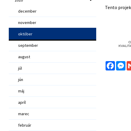
Tento projek
december
november
október
september
august
Facebo
Me
júl
jún
máj
apríl
marec
február