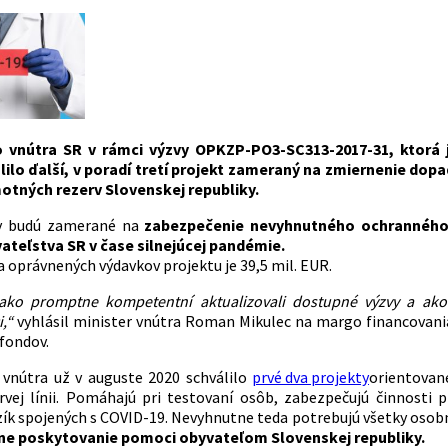
o vnútra SR v rámci výzvy OPKZP-PO3-SC313-2017-31, ktorá j
álilo ďalší, v poradí tretí projekt zameraný na zmiernenie do
otných rezerv Slovenskej republiky.
ty budú zamerané na
zabezpečenie nevyhnutného ochranného 
ateľstva SR v čase silnejúcej pandémie.
a oprávnených výdavkov projektu je 39,5 mil. EUR.
ako promptne kompetentní aktualizovali dostupné výzvy a ako
,“
vyhlásil minister vnútra Roman Mikulec na margo financovani
 fondov.
 vnútra už v auguste 2020 schválilo
prvé dva projekty
orientovan
rvej línii. Pomáhajú pri testovaní osôb, zabezpečujú činnosti 
izík spojených s COVID-19. Nevyhnutne teda potrebujú všetky oso
ne poskytovanie pomoci obyvateľom Slovenskej republiky.