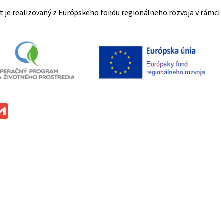
t je realizovaný z Európskeho fondu regionálneho rozvoja v rámc
ok
ssenger
Gmail