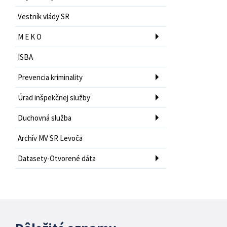
Vestník vlády SR
M E K O
ISBA
Prevencia kriminality
Úrad inšpekčnej služby
Duchovná služba
Archív MV SR Levoča
Datasety-Otvorené dáta