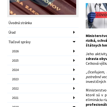
Úvodná stránka
Úrad
Ministerstv
riziká, schv
Tlačové správy
štátnych hm
2026
Jeho aktivi
zdravia obyv
2025
Celková výšk
2024
„Oceňujem, 
potrebné veci
2023
investičných
2022
Ministerstvo
ktoré sú v p
2021
elimináciu r
profesionál
2020