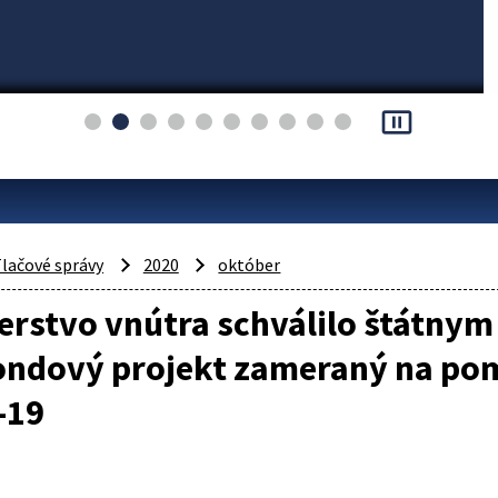
pause_presentation
lačové správy
2020
október
terstvo vnútra schválilo štátn
ondový projekt zameraný na pom
-19