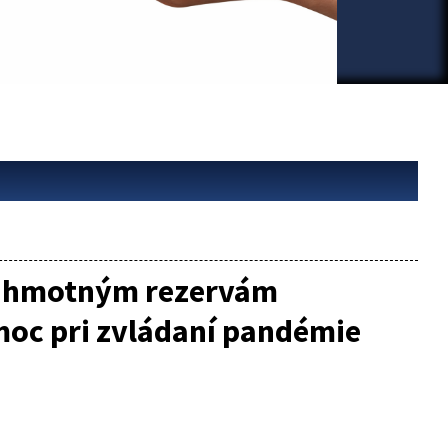
ym hmotným rezervám
oc pri zvládaní pandémie