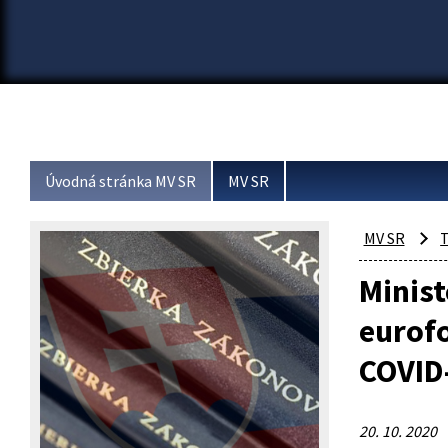
Úvodná stránka MV SR
MV SR
MV SR
T
Minis
eurof
COVID
20. 10. 2020