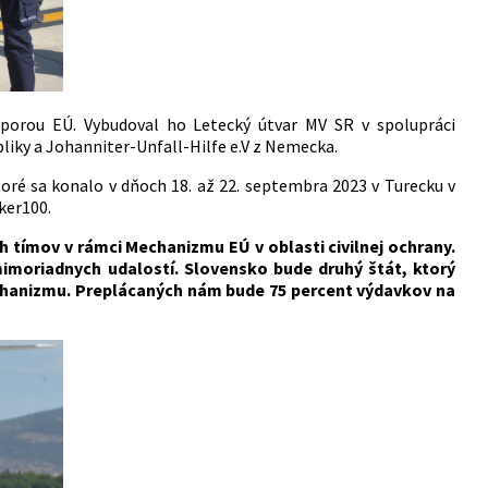
dporou EÚ. Vybudoval ho Letecký útvar MV SR v spolupráci
iky a Johanniter-Unfall-Hilfe e.V z Nemecka.
toré sa konalo v dňoch 18. až 22. septembra 2023 v Turecku v
ker100.
 tímov v rámci Mechanizmu EÚ v oblasti civilnej ochrany.
mimoriadnych udalostí. Slovensko bude druhý štát, ktorý
hanizmu. Preplácaných nám bude 75 percent výdavkov na