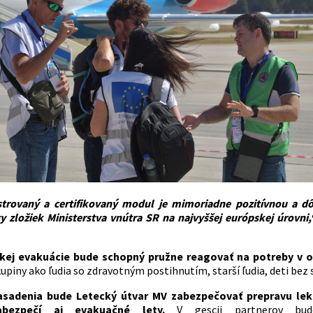
strovaný a certifikovaný modul je mimoriadne pozitívnou a d
ty zložiek Ministerstva vnútra SR na najvyššej európskej úrovni,
kej evakuácie bude schopný pružne reagovať na potreby v o
upiny ako ľudia so zdravotným postihnutím, starší ľudia, deti bez 
asadenia bude Letecký útvar MV zabezpečovať prepravu le
abezpečí aj evakuačné lety.
V gescii partnerov bu