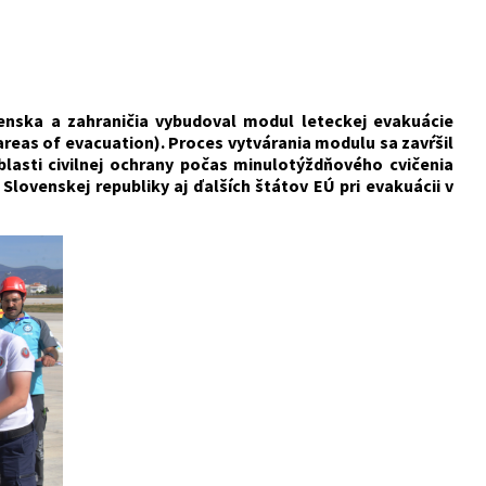
venska a zahraničia vybudoval modul leteckej evakuácie
areas of evacuation). Proces vytvárania modulu sa zavŕšil
lasti civilnej ochrany počas minulotýždňového cvičenia
venskej republiky aj ďalších štátov EÚ pri evakuácii v