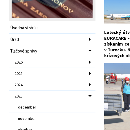
Úvodná stránka
Letecký útv
EURACARE – f
Úrad
získaním ce
v Turecku. 
Tlačové správy
krízových o
2026
2025
2024
2023
december
november
október