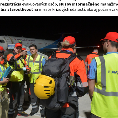
á
registrácia
evakuovaných osôb,
služby informačného manažme
lna starostlivosť
na mieste krízových udalostí, ako aj počas eva