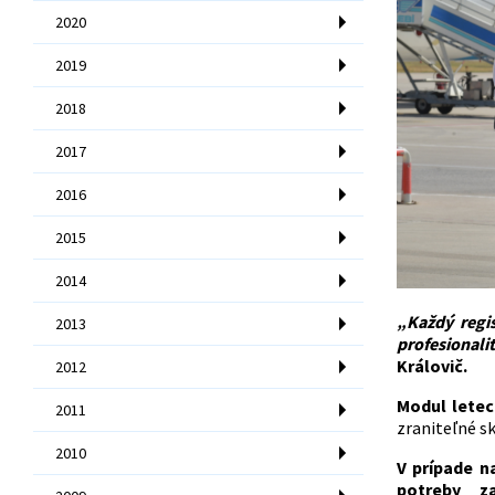
2020
2019
2018
2017
2016
2015
2014
„Každý regi
2013
profesionali
Královič.
2012
Modul letec
2011
zraniteľné sk
2010
V prípade n
potreby z