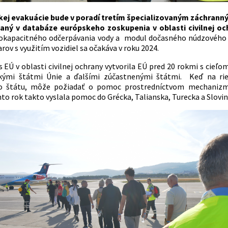
kej evakuácie bude v poradí tretím špecializovaným záchranným
ovaný v databáze európskeho zoskupenia v oblasti civilnej o
okapacitného odčerpávania vody a modul dočasného núdzového 
rov s využitím vozidiel sa očakáva v roku 2024.
Ú v oblasti civilnej ochrany vytvorila EÚ pred 20 rokmi s cieľom 
kými štátmi Únie a ďalšími zúčastnenými štátmi. Keď na rieš
o štátu, môže požiadať o pomoc prostredníctvom mechanizmu. 
to rok takto vyslala pomoc do Grécka, Talianska, Turecka a Slovin