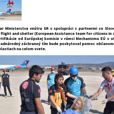
ar Ministerstva vnútra SR v spolupráci s partnermi zo Slo
light and shelter (European Assistance team for citizens in 
rtifikácie od Európskej komisie v rámci Mechanizmu EÚ v ob
Nadnárodný záchranný tím bude poskytovať pomoc občanom Slo
blastiach na celom svete.