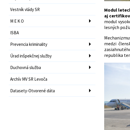
Vestník vlády SR
Modul letec
aj certifik
M E K O
modul vysok
lesných požia
ISBA
Mechanizmus E
medzi člens
Prevencia kriminality
zasiahnutéh
republika ten
Úrad inšpekčnej služby
Duchovná služba
Archív MV SR Levoča
Datasety-Otvorené dáta