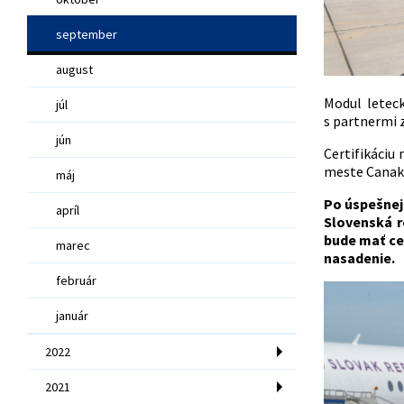
september
august
Modul letec
júl
s partnermi 
jún
Certifikáciu
meste Canakk
máj
Po úspešnej
apríl
Slovenská r
bude mať ce
marec
nasadenie.
február
január
2022
2021