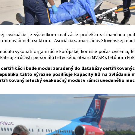
kej evakuácie je výsledkom realizácie projektu s finančnou po
z mimovládneho sektora – Asociácia samaritánov Slovenskej republ
 modulu vykonali organizácie Európskej komisie počas cvičenia, k
ale aj za účasti personálu Leteckého útvaru MV SR s letúnom Fok
 certifikácii bude modul zaradený do databázy certifikovaných
epublika takto výrazne posilňuje kapacity EÚ na zvládanie 
rtifikovaný letecký evakuačný modul v rámci uvedeného mec