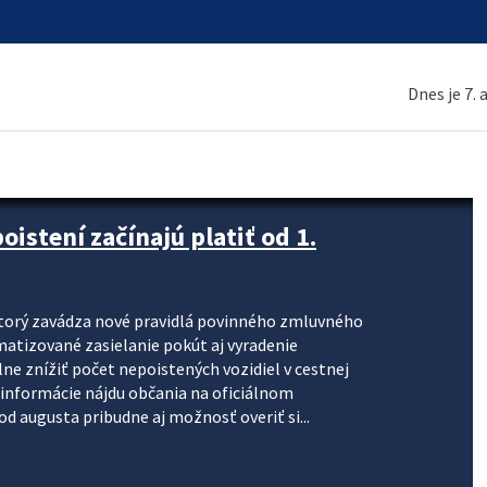
Dnes je 7.
 s ľudmi je 30. júl
uďmi môže stať ktokoľvek. Letná brigáda,
 prvý pohľad životná príležitosť sa môže zmeniť
 proti obchodovaniu s ľuďmi. Ministerstvo vnútra
a Slovensku naberá na intenzite a vyzýva
 problémom len vzdialených krajín....