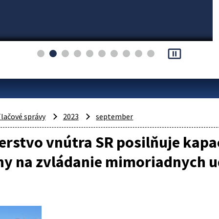
pause_presentation
lačové správy
2023
september
erstvo vnútra SR posilňuje kapaci
ny na zvládanie mimoriadnych u