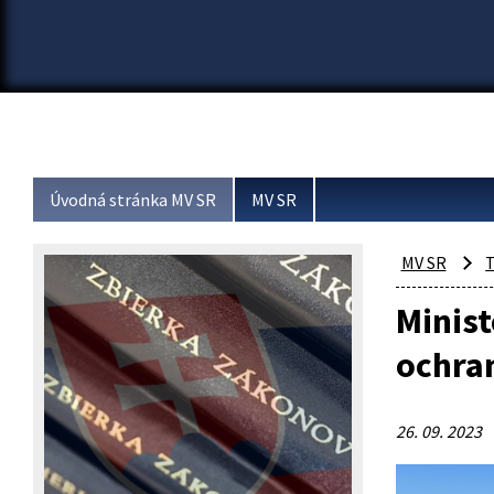
Úvodná stránka MV SR
MV SR
MV SR
T
Minist
ochra
26. 09. 2023