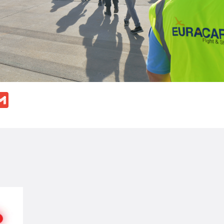
ok
ssenger
Gmail