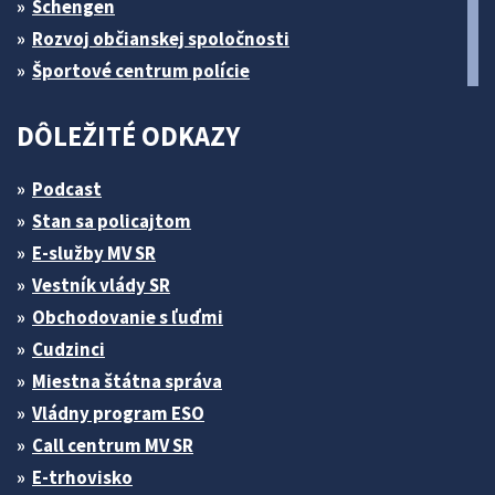
Schengen
Rozvoj občianskej spoločnosti
Športové centrum polície
DÔLEŽITÉ ODKAZY
Podcast
Stan sa policajtom
E-služby MV SR
Vestník vlády SR
Obchodovanie s ľuďmi
Cudzinci
Miestna štátna správa
Vládny program ESO
Call centrum MV SR
E-trhovisko