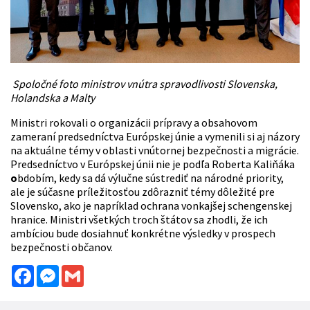
Spoločné foto ministrov vnútra spravodlivosti Slovenska,
Holandska a Malty
Ministri rokovali o organizácii prípravy a obsahovom
zameraní predsedníctva Európskej únie a vymenili si aj názory
na aktuálne témy v oblasti vnútornej bezpečnosti a migrácie.
Predsedníctvo v Európskej únii nie je podľa Roberta Kaliňáka
o
bdobím, kedy sa dá výlučne sústrediť na národné priority,
ale je súčasne príležitosťou zdôrazniť témy dôležité pre
Slovensko, ako je napríklad ochrana vonkajšej schengenskej
hranice. Ministri všetkých troch štátov sa zhodli, že ich
ambíciou bude dosiahnuť konkrétne výsledky v prospech
bezpečnosti občanov.
Facebook
Messenger
Gmail