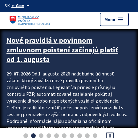
Preskocit na hlavný obsah
arrow_drop_down
SK
e-Gov
menu
Menu
Zastavit automatický posun upútavok
Nové pravidlá v povinnom
zmluvnom poistení začínajú platiť
od 1. augusta
29. 07. 2026
Od 1. augusta 2026 nadobudne účinnosť
zákon, ktorý zavádza nové pravidlá povinného
zmluvného poistenia. Legislatíva prinesie prísnejšiu
kontrolu PZP, automatizované zasielanie pokút aj
vyradenie dlhodobo nepoistených vozidiel z evidencie.
Cieľom je radikálne znížiť počet nepoistených vozidiel v
cestnej premávke a zvýšiť ochranu zodpovedných vodičov.
Podrobné informácie nájdu občania na oficiálnom
webovom portáli https://nepoistenevozidlo.sk/, na
pause_presentation
ktorom od augusta pribudne aj možnosť overiť si...