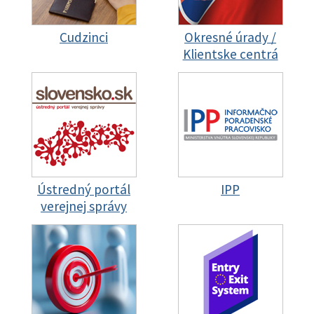
Cudzinci
Okresné úrady /
Klientske centrá
Ústredný portál
IPP
verejnej správy