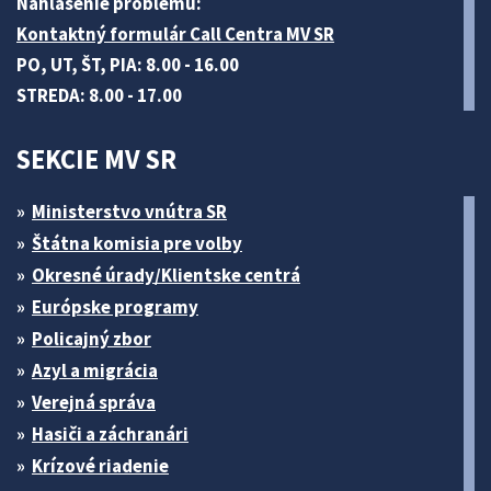
Nahlásenie problému:
Kontaktný formulár Call Centra MV SR
PO, UT, ŠT, PIA: 8.00 - 16.00
STREDA: 8.00 - 17.00
SEKCIE MV SR
Ministerstvo vnútra SR
Štátna komisia pre volby
Okresné úrady/Klientske centrá
Európske programy
Policajný zbor
Azyl a migrácia
Verejná správa
Hasiči a záchranári
Krízové riadenie