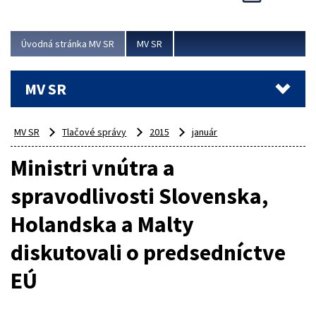
Viac
Úvodná stránka MV SR
MV SR
MV SR
MV SR
Tlačové správy
2015
január
Ministri vnútra a
spravodlivosti Slovenska,
Holandska a Malty
diskutovali o predsedníctve
EÚ