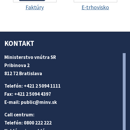
Faktúry
E-trhovisko
KONTAKT
Ministerstvo vnútra SR
Pribinova 2
812 72 Bratislava
Telefón: +421 2 5094 1111
Fax: +421 2 5094 4397
E-mail:
public@minv
.sk
Call centrum:
Telefón: 0800 222 222