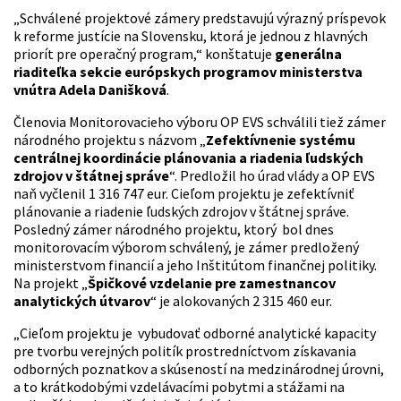
„Schválené projektové zámery predstavujú výrazný príspevok
k reforme justície na Slovensku, ktorá je jednou z hlavných
priorít pre operačný program,“ konštatuje
generálna
riaditeľka sekcie európskych programov ministerstva
vnútra Adela Danišková
.
Členovia Monitorovacieho výboru OP EVS schválili tiež zámer
národného projektu s názvom „
Zefektívnenie systému
centrálnej koordinácie plánovania a riadenia ľudských
zdrojov v štátnej správe
“. Predložil ho úrad vlády a OP EVS
naň vyčlenil 1 316 747 eur. Cieľom projektu je zefektívniť
plánovanie a riadenie ľudských zdrojov v štátnej správe.
Posledný zámer národného projektu, ktorý bol dnes
monitorovacím výborom schválený, je zámer predložený
ministerstvom financií a jeho Inštitútom finančnej politiky.
Na projekt „
Špičkové vzdelanie pre zamestnancov
analytických útvarov
“ je alokovaných 2 315 460 eur.
„Cieľom projektu je vybudovať odborné analytické kapacity
pre tvorbu verejných politík prostredníctvom získavania
odborných poznatkov a skúseností na medzinárodnej úrovni,
a to krátkodobými vzdelávacími pobytmi a stážami na