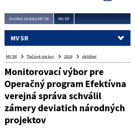
Viac
Úvodná stránka MV SR
MV SR
MV SR
MV SR
Tlačové správy
2016
október
Monitorovací výbor pre
Operačný program Efektívna
verejná správa schválil
zámery deviatich národných
projektov