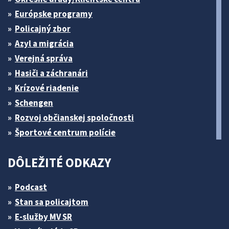
Európske programy
Policajný zbor
Azyl a migrácia
Verejná správa
Hasiči a záchranári
Krízové riadenie
Schengen
Rozvoj občianskej spoločnosti
Športové centrum polície
DÔLEŽITÉ ODKAZY
Podcast
Stan sa policajtom
E-služby MV SR