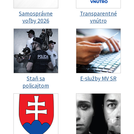
Samosprávne
Transparentné
voľby 2026
vnútro
Staň sa
E-služby MV SR
policajtom