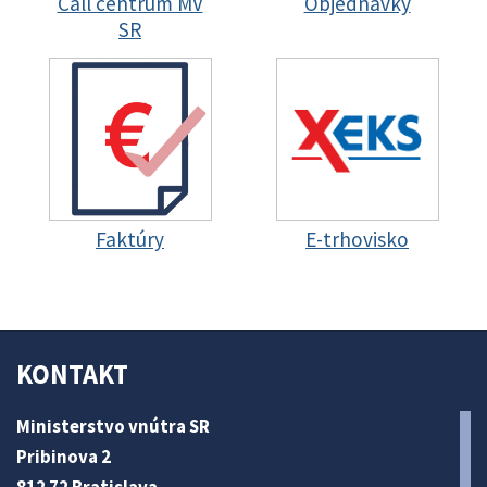
Call centrum MV
Objednávky
SR
Faktúry
E-trhovisko
KONTAKT
Ministerstvo vnútra SR
Pribinova 2
812 72 Bratislava