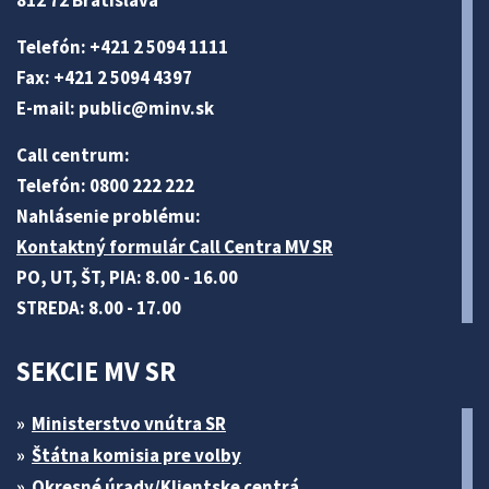
Telefón: +421 2 5094 1111
Fax: +421 2 5094 4397
E-mail:
public@minv
.sk
Call centrum:
Telefón: 0800 222 222
Nahlásenie problému:
Kontaktný formulár Call Centra MV SR
PO, UT, ŠT, PIA: 8.00 - 16.00
STREDA: 8.00 - 17.00
SEKCIE MV SR
Ministerstvo vnútra SR
Štátna komisia pre volby
Okresné úrady/Klientske centrá