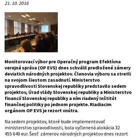
21. 10. 2016
Monitorovací výbor pre Operačný program Efektívna
verejná správa (OP EVS) dnes schválil predložené zámery
deviatich národných projektov. Členovia výboru sa stretli
na svojom šiestom zasadnutí. Ministerstvo
spravodlivosti Slovenskej republiky predstavilo sedem
projektov, Úrad vlády Slovenskej republiky a Ministerstvo
financií Slovenskej republiky a ním riadený Inštitút
finančnej politiky po jednom projekte. Riadiacim
orgánom OP EVS je rezort vnútra.
Na sedem projektov, ktoré bude implementovať
ministerstvo spravodlivosti, bola vyčlenená alokácia 32
455 640 eur. Šesť zámerov národných projektov dnes rezort