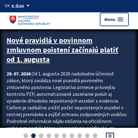
Preskocit na hlavný obsah
arrow_drop_down
SK
e-Gov
menu
Menu
Zastavit automatický posun upútavok
Nové pravidlá v povinnom
zmluvnom poistení začínajú platiť
od 1. augusta
29. 07. 2026
Od 1. augusta 2026 nadobudne účinnosť
zákon, ktorý zavádza nové pravidlá povinného
zmluvného poistenia. Legislatíva prinesie prísnejšiu
kontrolu PZP, automatizované zasielanie pokút aj
vyradenie dlhodobo nepoistených vozidiel z evidencie.
Cieľom je radikálne znížiť počet nepoistených vozidiel v
cestnej premávke a zvýšiť ochranu zodpovedných vodičov.
Podrobné informácie nájdu občania na oficiálnom
webovom portáli https://nepoistenevozidlo.sk/, na
pause_presentation
ktorom od augusta pribudne aj možnosť overiť si...