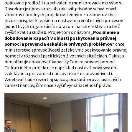
opätovne predložil na schválenie monitorovaciemu výboru.
Dôvodom je úprava rozsahu aktivít pôvodne schválených
zámerov národných projektov. Jedným zo zámerov chce
rezort prispieť k lepšiemu nastaveniu vnútorných procesov
jednotlivých organizácií s dôrazom na ich efektivitu a tiež
zvýšiť kvalitu služieb. Projektom s názvom „
Posilnenie a
dobudovanie kapacít v oblasti poskytovania právnej
pomoci a prevencia eskalácie právnych problémov
“ chce
ministerstvo spravodlivosti zefektívniť poskytovanie právnej
pomoci v rôznych špecifických životných situáciách. Takisto
ním plánuje dobudovať kapacity Centra právnej pomoci.
Cieľom iného projektu je napríklad nastaviť nový systém
vzdelávania pre zamestnancov rezortu spravodlivosti.
Vzdelávať bude rezort aj sudcov, prokurátorov a justičných
zamestnancov, čím chce zvýšiť vymáhateľnosť práva.