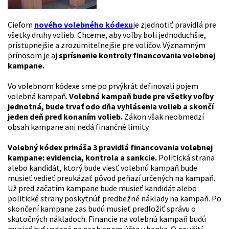
Cieľom
nového volebného kódexu
je zjednotiť pravidlá pre
všetky druhy volieb. Chceme, aby voľby boli jednoduchšie,
prístupnejšie a zrozumiteľnejšie pre voličov. Významným
prínosom je aj
sprísnenie kontroly financovania volebnej
kampane.
Vo volebnom kódexe sme po prvýkrát definovali pojem
volebná kampaň.
Volebná kampaň bude pre všetky voľby
jednotná, bude trvať odo dňa vyhlásenia volieb a skončí
jeden deň pred konaním volieb.
Zákon však neobmedzí
obsah kampane ani nedá finančné limity.
Volebný kódex prináša 3 pravidlá financovania volebnej
kampane: evidencia, kontrola a sankcie.
Politická strana
alebo kandidát, ktorý bude viesť volebnú kampaň bude
musieť vedieť preukázať pôvod peňazí určených na kampaň.
Už pred začatím kampane bude musieť kandidát alebo
politické strany poskytnúť predbežné náklady na kampaň. Po
skončení kampane zas budú musieť predložiť správu o
skutočných nákladoch. Financie na volebnú kampaň budú
musieť byť vedené na osobitnom účte v banke. O použití