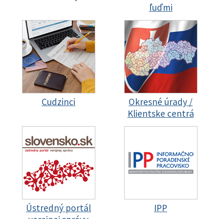
ľuďmi
Cudzinci
Okresné úrady /
Klientske centrá
Ústredný portál
IPP