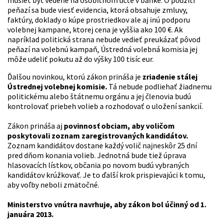
peňazí sa bude viesť evidencia, ktorá obsahuje zmluvy,
faktúry, doklady o kúpe prostriedkov ale aj inú podporu
volebnej kampane, ktorej cena je vyššia ako 100 €. Ak
napríklad politická strana nebude vedieť preukázať pôvod
peňazí na volebnú kampaň, Ústredná volebná komisia jej
môže udeliť pokutu až do výšky 100 tisíc eur.
Ďalšou novinkou, ktorú zákon prináša je
zriadenie stálej
Ústrednej volebnej komisie.
Tá nebude podliehať žiadnemu
politickému alebo štátnemu orgánu a jej členovia budú
kontrolovať priebeh volieb a rozhodovať o uložení sankcií.
Zákon prináša aj
povinnosť obciam, aby voličom
poskytovali zoznam zaregistrovaných kandidátov.
Zoznam kandidátov dostane každý volič najneskôr 25 dní
pred dňom konania volieb. Jednotná bude tiež úprava
hlasovacích lístkov, občania po novom budú vybraných
kandidátov krúžkovať. Je to ďalší krok prispievajúci k tomu,
aby voľby neboli zmätočné.
Ministerstvo vnútra navrhuje, aby zákon bol účinný od 1.
januára 2013.