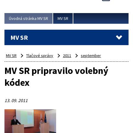
Viac
Úvodná stránka MV SR
MV SR
MV SR
MV SR
Tlačové správy
2011
september
MV SR pripravilo volebný
kódex
13. 09. 2011