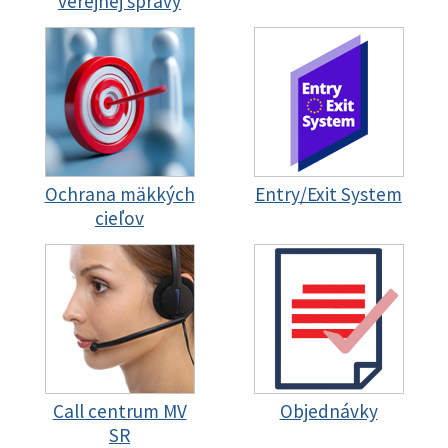
verejnej správy
Ochrana mäkkých
Entry/Exit System
cieľov
Call centrum MV
Objednávky
SR