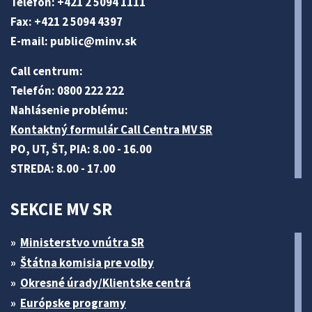
Telefón: +421 2 5094 1111
Fax: +421 2 5094 4397
E-mail:
public@minv
.sk
Call centrum:
Telefón: 0800 222 222
Nahlásenie problému:
Kontaktný formulár Call Centra MV SR
PO, UT, ŠT, PIA: 8.00 - 16.00
STREDA: 8.00 - 17.00
SEKCIE MV SR
Ministerstvo vnútra SR
Štátna komisia pre volby
Okresné úrady/Klientske centrá
Európske programy