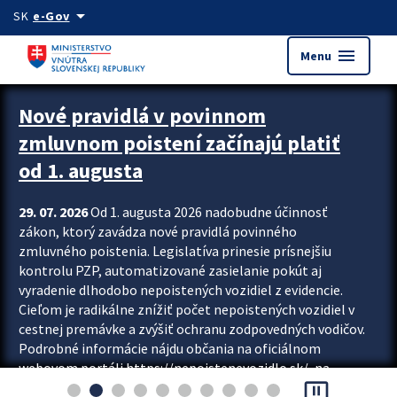
Preskocit na hlavný obsah
arrow_drop_down
SK
e-Gov
menu
Menu
Zastavit automatický posun upútavok
Nové pravidlá v povinnom
zmluvnom poistení začínajú platiť
od 1. augusta
29. 07. 2026
Od 1. augusta 2026 nadobudne účinnosť
zákon, ktorý zavádza nové pravidlá povinného
zmluvného poistenia. Legislatíva prinesie prísnejšiu
kontrolu PZP, automatizované zasielanie pokút aj
vyradenie dlhodobo nepoistených vozidiel z evidencie.
Cieľom je radikálne znížiť počet nepoistených vozidiel v
cestnej premávke a zvýšiť ochranu zodpovedných vodičov.
Podrobné informácie nájdu občania na oficiálnom
webovom portáli https://nepoistenevozidlo.sk/, na
pause_presentation
ktorom od augusta pribudne aj možnosť overiť si...