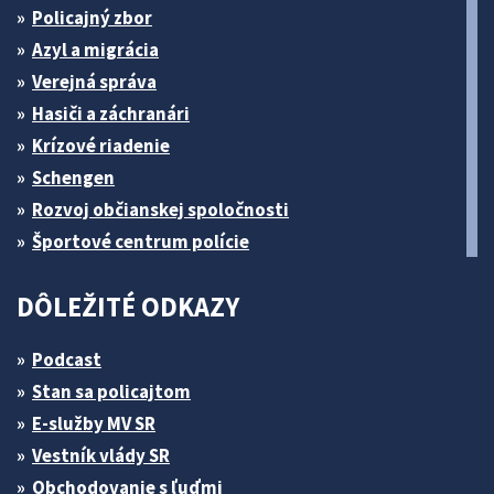
Policajný zbor
Azyl a migrácia
Verejná správa
Hasiči a záchranári
Krízové riadenie
Schengen
Rozvoj občianskej spoločnosti
Športové centrum polície
DÔLEŽITÉ ODKAZY
Podcast
Stan sa policajtom
E-služby MV SR
Vestník vlády SR
Obchodovanie s ľuďmi