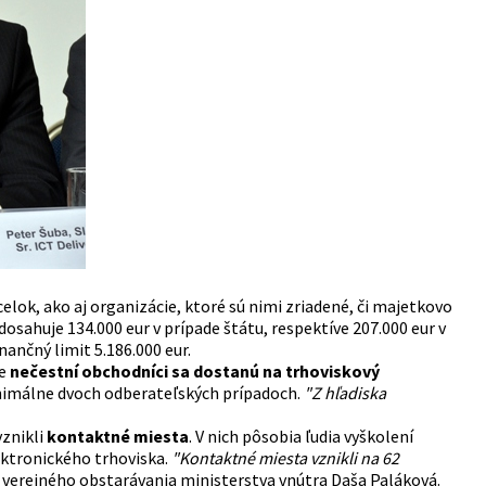
lok, ako aj organizácie, ktoré sú nimi zriadené, či majetkovo
dosahuje 134.000 eur v prípade štátu, respektíve 207.000 eur v
ančný limit 5.186.000 eur.
že
nečestní obchodníci sa dostanú na trhoviskový
inimálne dvoch odberateľských prípadoch.
"Z hľadiska
znikli
kontaktné miesta
. V nich pôsobia ľudia vyškolení
lektronického trhoviska.
"Kontaktné miesta vznikli na 62
u verejného obstarávania ministerstva vnútra Daša Paláková.