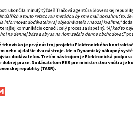
losti ukončila minulý týždeň Tlačová agentúra Slovenskej republik
liť ďalších a touto reťazovou metódou by sme mali dosiahnuť to, ž
ia informovať dodávateľov aj objednávateľov naozaj kvalitne,"
dodal
terajšej komunikácie označil celý proces za úspešný.
"Aj keď to naj
hol na dennej báze a aby sa na ňom začalo denne obchodovať,"
po
 trhovisko je prvý nástroj projektu Elektronického kontrakta
m neho aj ďalšie dva nástroje. Ide o Dynamický nákupný systé
ajviac dodávateľov. Tretím nástrojom je Elektronická podpora
e dobrej praxe. Dodávateľom EKS pre ministerstvo vnútra je 
ovenskej republiky (TASR).
ok
ssenger
Gmail