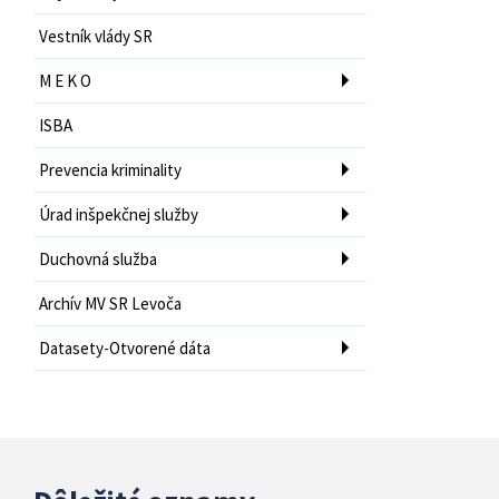
Vestník vlády SR
M E K O
ISBA
Prevencia kriminality
Úrad inšpekčnej služby
Duchovná služba
Archív MV SR Levoča
Datasety-Otvorené dáta