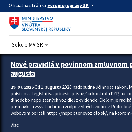
Preskocit na hlavný obsah
arrow_drop_down
verejnej správy SR
Oficiálna stránka
Sekcie MV SR
keyboard_arrow_down
Zastavit automatický posun upútavok
Nové pravidlá v povinnom zmluvnom poi
augusta
29. 07. 2026
Od 1. augusta 2026 nadobudne účinnosť zákon, k
poistenia. Legislatíva prinesie prísnejšiu kontrolu PZP, aut
dlhodobo nepoistených vozidiel z evidencie. Cieľom je radiká
premávke a zvýšiť ochranu zodpovedných vodičov. Podrobné 
webovom portáli https://nepoistenevozidlo.sk/, na ktorom od
Viac