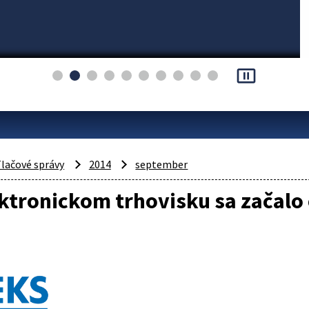
pause_presentation
lačové správy
2014
september
ektronickom trhovisku sa začal