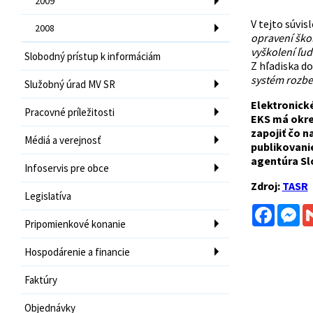
2009
V tejto súvis
2008
opravení ško
vyškolení ľud
Slobodný prístup k informáciám
Z hľadiska do
systém rozbe
Služobný úrad MV SR
Elektronické
Pracovné príležitosti
EKS má okre
zapojiť čo n
Médiá a verejnosť
publikovani
agentúra Sl
Infoservis pre obce
Zdroj:
TASR
Legislatíva
Facebo
Me
Pripomienkové konanie
Hospodárenie a financie
Faktúry
Objednávky