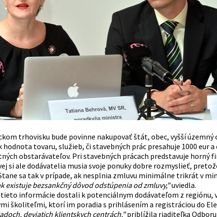
ckom trhovisku bude povinne nakupovať štát, obec, vyšší územný ce
 hodnota tovaru, služieb, či stavebných prác presahuje 1000 eur a 
ných obstarávateľov. Pri stavebných prácach predstavuje horný fin
ej si ale dodávatelia musia svoje ponuky dobre rozmyslieť, preto
tane sa tak v prípade, ak nesplnia zmluvu minimálne trikrát v m
ak existuje bezsankčný dôvod odstúpenia od zmluvy,"
uviedla.
 tieto informácie dostali k potenciálnym dodávateľom z regiónu, v
mi školiteľmi, ktorí im poradia s prihlásením a registráciou do E
doch, deviatich klientskych centrách,"
priblížila riaditeľka Odbor