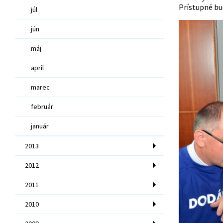
Prístupné bud
júl
jún
máj
apríl
marec
február
január
2013
2012
2011
2010