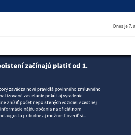
Dnes je 7.
stení začínajú platiť od 1.
torý zavádza nové pravidlá povinného zmluvného
omatizované zasielanie pokút aj vyradenie
lne znížiť počet nepoistených vozidiel v cestnej
informácie nájdu občania na oficiálnom
 augusta pribudne aj možnosť overiť si...