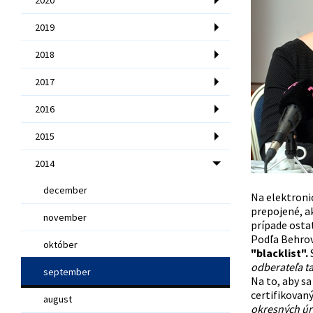
2019
2018
2017
2016
2015
2014
december
Na elektroni
prepojené, ak
november
prípade ostat
Podľa Behrov
október
"blacklist".
S
odberateľa t
september
Na to, aby sa
certifikovaný
august
okresných úra