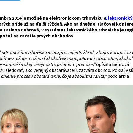
embra 2014 je možné na elektronickom trhovisku /
Elektronický
torých príde už na ďalší týždeň. Ako na dnešnej tlačovej konfere
e Tatiana Behrová, v systéme Elektronického trhoviska je reg
počet na začatie prvých obchodov.
lektronického trhoviska je bezprecedentný krok v boji s korupcio
lútne znižuje možnosť akokoľvek manipulovať s obchodmi, akokoľv
rístupné širokej verejnosti v priamom prenose,"
opísala Behrová.
u sledovať, ako verejný obstarávateľ uzatvára obchod. Pokiaľ v sú
chlenie procesu obstarávania, čo je absolútna rarita,"
podčiarkla.