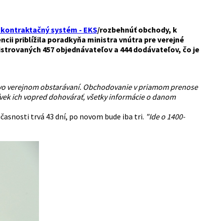
 kontraktačný systém - EKS
/rozbehnúť obchody, k
ncii priblížila poradkyňa ministra vnútra pre verejné
istrovaných 457 objednávateľov a 444 dodávateľov, čo je
u vo verejnom obstarávaní. Obchodovanie v priamom prenose
ek ich vopred dohovárať, všetky informácie o danom
časnosti trvá 43 dní, po novom bude iba tri.
"Ide o 1400-