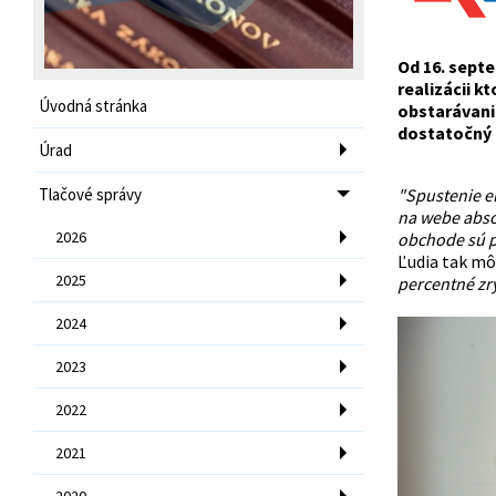
Od 16. sept
realizácii k
Úvodná stránka
obstarávani
dostatočný 
Úrad
Tlačové správy
"Spustenie e
na webe abso
2026
obchode sú p
Ľudia tak môž
2025
percentné zrý
2024
2023
2022
2021
2020