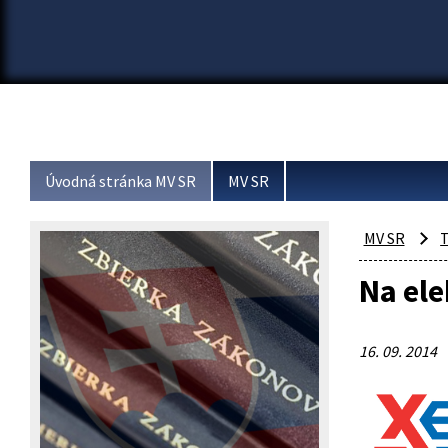
Úvodná stránka MV SR
MV SR
MV SR
T
Na el
16. 09. 2014