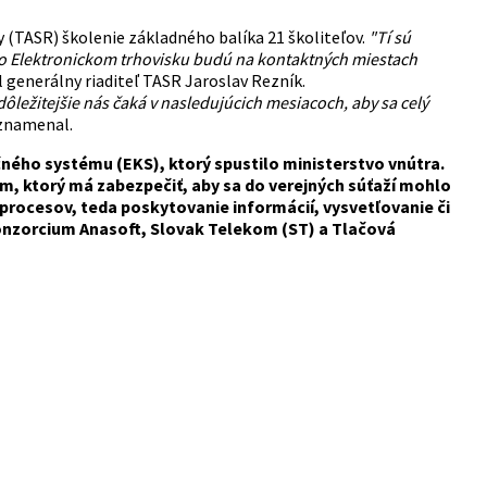
y (TASR) školenie základného balíka 21 školiteľov.
"Tí sú
e o Elektronickom trhovisku budú na kontaktných miestach
 generálny riaditeľ TASR Jaroslav Rezník.
dôležitejšie nás čaká v nasledujúcich mesiacoch, aby sa celý
znamenal.
čného systému (EKS), ktorý spustilo ministerstvo vnútra.
m, ktorý má zabezpečiť, aby sa do verejných súťaží mohlo
 procesov, teda poskytovanie informácií, vysvetľovanie či
konzorcium Anasoft, Slovak Telekom (ST) a Tlačová