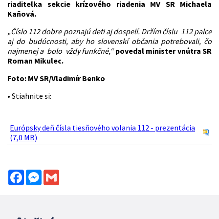
riaditeľka sekcie krízového riadenia MV SR Michaela
Kaňová.
„Číslo 112 dobre poznajú deti aj dospelí. Držím číslu 112 palce
aj do budúcnosti, aby ho slovenskí občania potrebovali, čo
najmenej a bolo vždy funkčné,“
povedal minister vnútra SR
Roman Mikulec.
Foto: MV SR/Vladimír Benko
• Stiahnite si:
Európsky deň čísla tiesňového volania 112 - prezentácia
(7,0 MB)
Facebook
Messenger
Gmail