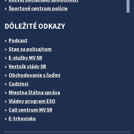
Športové centrum polície
DÔLEŽITÉ ODKAZY
Podcast
Stan sa policajtom
E-služby MV SR
Vestník vlády SR
Obchodovanie s ľuďmi
Cudzinci
Miestna štátna správa
Vládny program ESO
Call centrum MV SR
E-trhovisko