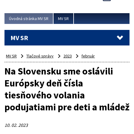
Viac
Úvodná stránka MV SR
MV SR
MV SR
MV SR
Tlačové správy
2023
február
Na Slovensku sme oslávili
Európsky deň čísla
tiesňového volania
podujatiami pre deti a mládež
10. 02. 2023