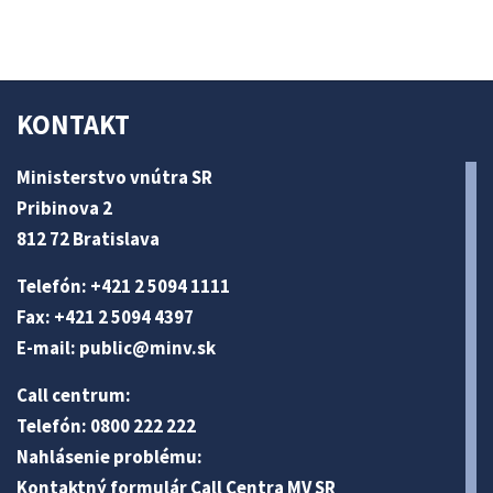
KONTAKT
Ministerstvo vnútra SR
Pribinova 2
812 72 Bratislava
Telefón: +421 2 5094 1111
Fax: +421 2 5094 4397
E-mail:
public@minv
.sk
Call centrum:
Telefón: 0800 222 222
Nahlásenie problému:
Kontaktný formulár Call Centra MV SR