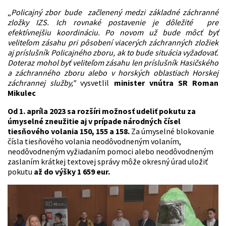
„
Policajný zbor bude začlenený medzi základné záchranné
zložky IZS
. Ich rovnaké postavenie je dôležité pre
efektívnejšiu koordináciu. Po novom už bude môcť byť
veliteľom zásahu pri pôsobení viacerých záchranných zložiek
aj príslušník Policajného zboru, ak to bude situácia vyžadovať.
Doteraz mohol byť veliteľom zásahu len príslušník Hasičského
a záchranného zboru alebo v horských oblastiach Horskej
záchrannej služby,"
vysvetlil
minister vnútra SR Roman
Mikulec
Od 1. apríla 2023 sa rozšíri možnosť udeliť pokutu za
úmyselné zneužitie aj v prípade národných čísel
tiesňového volania 150, 155 a 158.
Za úmyselné blokovanie
čísla tiesňového volania neodôvodneným volaním,
neodôvodneným vyžiadaním pomoci alebo neodôvodneným
zaslaním krátkej textovej správy môže okresný úrad uložiť
pokutu
až do výšky 1 659 eur.