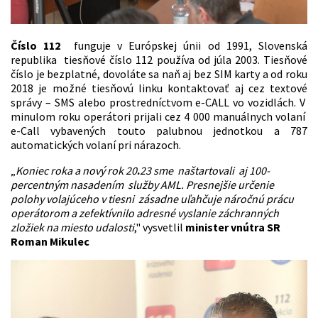
Číslo 112
funguje v Európskej únii od 1991, Slovenská
republika tiesňové číslo 112 používa od júla 2003. Tiesňové
číslo je bezplatné, dovoláte sa naň aj bez SIM karty a od roku
2018 je možné tiesňovú linku kontaktovať aj cez textové
správy – SMS alebo prostredníctvom e-CALL vo vozidlách. V
minulom roku operátori prijali cez 4 000 manuálnych volaní
e-Call vybavených touto palubnou jednotkou a 787
automatických volaní pri nárazoch.
„
Koniec roka a nový rok 20
.
23
sme naštartovali aj 100-
percentným nasadením služby AML. Presnejšie určenie
polohy volajúceho v tiesni zásadne uľahčuje náročnú prácu
operátorom a zefektívnilo adresné vyslanie záchranných
zložiek na miesto udalosti
," vysvetlil
minister vnútra SR
Roman Mikulec