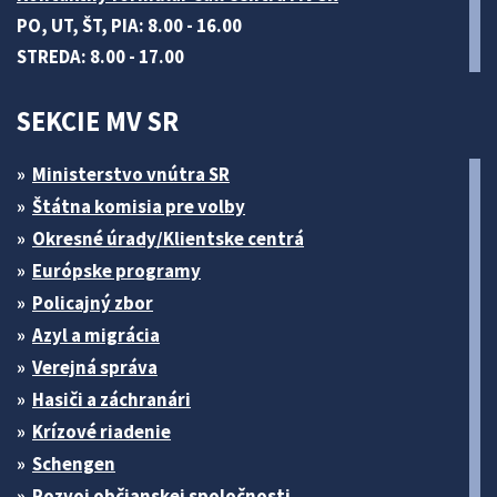
PO, UT, ŠT, PIA: 8.00 - 16.00
STREDA: 8.00 - 17.00
SEKCIE MV SR
Ministerstvo vnútra SR
Štátna komisia pre volby
Okresné úrady/Klientske centrá
Európske programy
Policajný zbor
Azyl a migrácia
Verejná správa
Hasiči a záchranári
Krízové riadenie
Schengen
Rozvoj občianskej spoločnosti