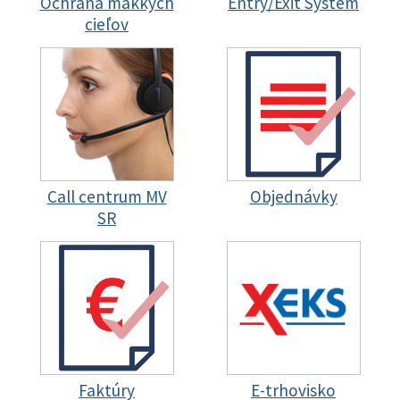
Ochrana mäkkých
Entry/Exit System
cieľov
Call centrum MV
Objednávky
SR
Faktúry
E-trhovisko