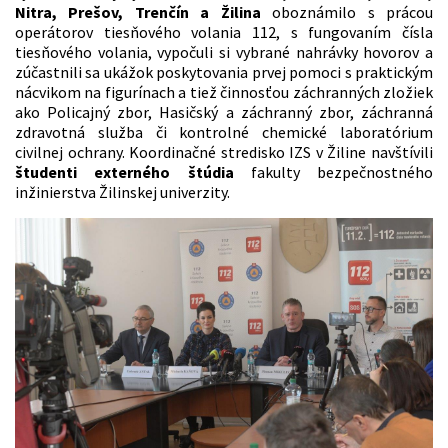
Nitra, Prešov, Trenčín a Žilina
oboznámilo s prácou
operátorov tiesňového volania 112, s fungovaním čísla
tiesňového volania, vypočuli si vybrané nahrávky hovorov a
zúčastnili sa ukážok poskytovania prvej pomoci s praktickým
nácvikom na figurínach a tiež činnosťou záchranných zložiek
ako Policajný zbor, Hasičský a záchranný zbor, záchranná
zdravotná služba či kontrolné chemické laboratórium
civilnej ochrany. Koordinačné stredisko IZS v Žiline navštívili
študenti externého štúdia
fakulty bezpečnostného
inžinierstva Žilinskej univerzity.