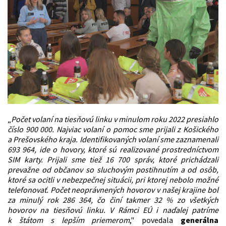
„
Počet volaní na tiesňovú linku v minulom roku 2022 presiahlo
číslo 900 000. Najviac volaní o pomoc sme prijali z Košického
a Prešovského kraja. Identifikovaných volaní sme zaznamenali
693 964, ide o hovory, ktoré sú realizované prostredníctvom
SIM karty. Prijali sme tiež 16 700 správ, ktoré prichádzali
prevažne od občanov so sluchovým postihnutím a od osôb,
ktoré sa ocitli v nebezpečnej situácii, pri ktorej nebolo možné
telefonovať. Počet neoprávnených hovorov v našej krajine bol
za minulý rok 286 364, čo činí takmer 32 % zo všetkých
hovorov na tiesňovú linku. V Rámci EÚ i naďalej patríme
k štátom s lepším priemerom
," povedala
generálna