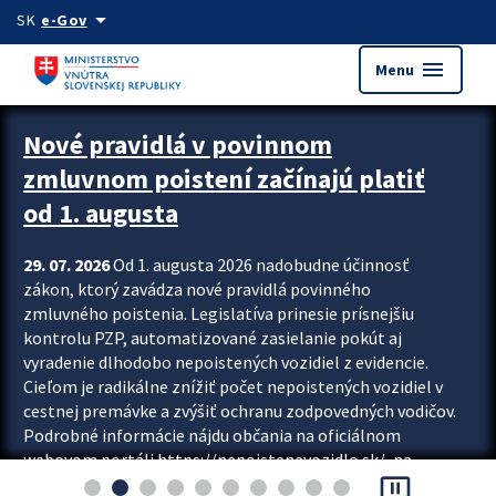
Preskocit na hlavný obsah
arrow_drop_down
SK
e-Gov
menu
Menu
Zastavit automatický posun upútavok
Nové pravidlá v povinnom
zmluvnom poistení začínajú platiť
od 1. augusta
29. 07. 2026
Od 1. augusta 2026 nadobudne účinnosť
zákon, ktorý zavádza nové pravidlá povinného
zmluvného poistenia. Legislatíva prinesie prísnejšiu
kontrolu PZP, automatizované zasielanie pokút aj
vyradenie dlhodobo nepoistených vozidiel z evidencie.
Cieľom je radikálne znížiť počet nepoistených vozidiel v
cestnej premávke a zvýšiť ochranu zodpovedných vodičov.
Podrobné informácie nájdu občania na oficiálnom
webovom portáli https://nepoistenevozidlo.sk/, na
pause_presentation
ktorom od augusta pribudne aj možnosť overiť si...