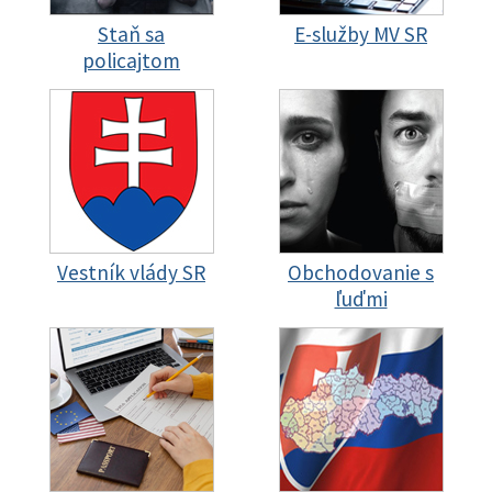
Staň sa
E-služby MV SR
policajtom
Vestník vlády SR
Obchodovanie s
ľuďmi