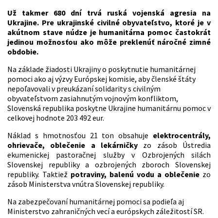
Už takmer 680 dní trvá ruská vojenská agresia na
Ukrajine. Pre ukrajinské civilné obyvateľstvo, ktoré je v
akútnom stave núdze je humanitárna pomoc častokrát
jedinou možnosťou ako môže preklenúť náročné zimné
obdobie.
Na základe žiadosti Ukrajiny o poskytnutie humanitárnej
pomoci ako aj výzvy Európskej komisie, aby členské štáty
nepoľavovali v preukázaní solidarity s civilným
obyvateľstvom zasiahnutým vojnovým konfliktom,
Slovenská republika poskytne Ukrajine humanitárnu pomoc v
celkovej hodnote 203 492 eur.
Náklad s hmotnosťou 21 ton obsahuje
elektrocentrály,
ohrievače, oblečenie a lekárničky
zo zásob Ústredia
ekumenickej pastoračnej služby v Ozbrojených silách
Slovenskej republiky a ozbrojených zboroch Slovenskej
republiky. Taktiež
potraviny, balenú vodu a oblečenie
zo
zásob Ministerstva vnútra Slovenskej republiky.
Na zabezpečovaní humanitárnej pomoci sa podieľa aj
Ministerstvo zahraničných vecí a európskych záležitostí SR.