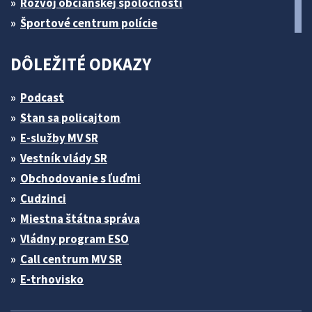
Rozvoj občianskej spoločnosti
Športové centrum polície
DÔLEŽITÉ ODKAZY
Podcast
Stan sa policajtom
E-služby MV SR
Vestník vlády SR
Obchodovanie s ľuďmi
Cudzinci
Miestna štátna správa
Vládny program ESO
Call centrum MV SR
E-trhovisko