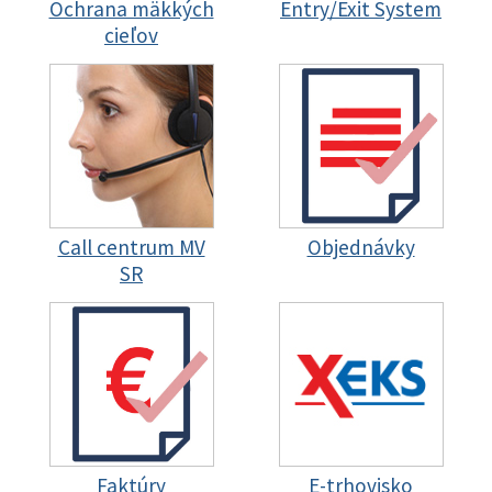
Ochrana mäkkých
Entry/Exit System
cieľov
Call centrum MV
Objednávky
SR
Faktúry
E-trhovisko