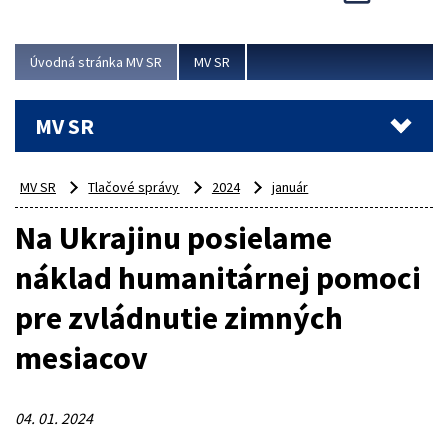
Viac
Úvodná stránka MV SR
MV SR
MV SR
MV SR
Tlačové správy
2024
január
Na Ukrajinu posielame
náklad humanitárnej pomoci
pre zvládnutie zimných
mesiacov
04. 01. 2024