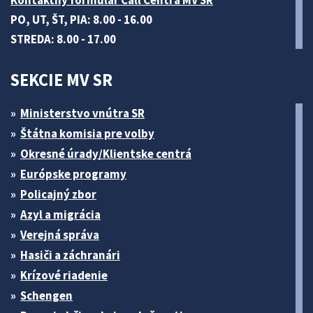
Kontaktný formulár Call Centra MV SR
PO, UT, ŠT, PIA: 8.00 - 16.00
STREDA: 8.00 - 17.00
SEKCIE MV SR
Ministerstvo vnútra SR
Štátna komisia pre volby
Okresné úrady/Klientske centrá
Európske programy
Policajný zbor
Azyl a migrácia
Verejná správa
Hasiči a záchranári
Krízové riadenie
Schengen