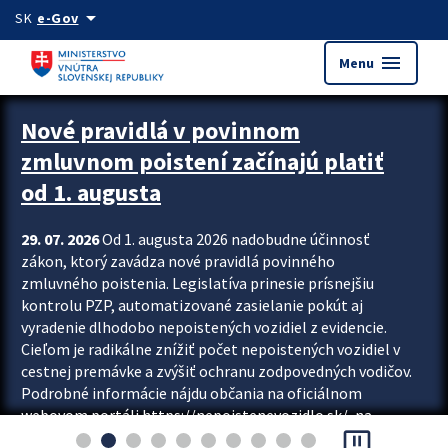
Preskocit na hlavný obsah
arrow_drop_down
SK
e-Gov
menu
Menu
Zastavit automatický posun upútavok
Nové pravidlá v povinnom
zmluvnom poistení začínajú platiť
od 1. augusta
29. 07. 2026
Od 1. augusta 2026 nadobudne účinnosť
zákon, ktorý zavádza nové pravidlá povinného
zmluvného poistenia. Legislatíva prinesie prísnejšiu
kontrolu PZP, automatizované zasielanie pokút aj
vyradenie dlhodobo nepoistených vozidiel z evidencie.
Cieľom je radikálne znížiť počet nepoistených vozidiel v
cestnej premávke a zvýšiť ochranu zodpovedných vodičov.
Podrobné informácie nájdu občania na oficiálnom
webovom portáli https://nepoistenevozidlo.sk/, na
pause_presentation
ktorom od augusta pribudne aj možnosť overiť si...