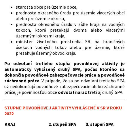
starosta obce pre územie obce,
prednosta okresného úradu pre územie viacerých obcí
alebo pre územie okresu,
prednosta okresného úradu v sídle kraja na vodných
tokoch, ktoré pretekajú dvoma alebo viacerými
územnými okresmi kraja,
minister životného prostredia SR na hraničných
úsekoch vodných tokov alebo pre územie, ktoré
presahuje územný obvod kraja.
Po odvolaní tretieho stupňa povodňovej aktivity je
automaticky vyhlásený druhý SPA, počas ktorého sa
dokončia povodňové zabezpečovacie práce a povodňové
záchranné práce
. V prípade, že sa po odvolaní tretieho SPA
už nedokončujú povodňové zabezpečovacie alebo záchranné
práce, je povinnosťou obce
odvolať naraz
tretí aj druhý SPA.
STUPNE POVODŇOVEJ AKTIVITY VYHLÁSENÉ V SR V ROKU
2022
KRAJ
2. stupeň SPA
3. stupeň SPA