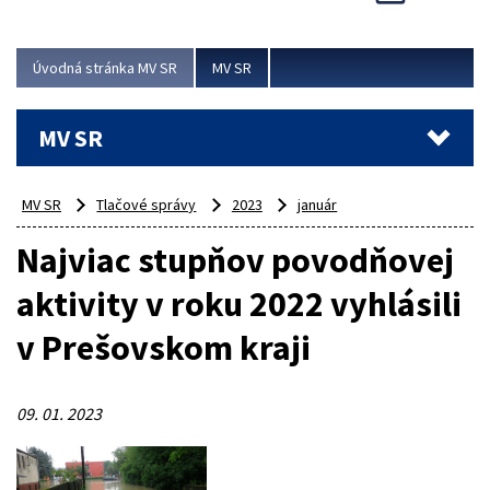
Viac
Úvodná stránka MV SR
MV SR
MV SR
MV SR
Tlačové správy
2023
január
Najviac stupňov povodňovej
aktivity v roku 2022 vyhlásili
v Prešovskom kraji
09. 01. 2023