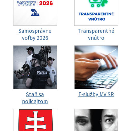
Samosprávne
Transparentné
voľby 2026
vnútro
Staň sa
E-služby MV SR
policajtom