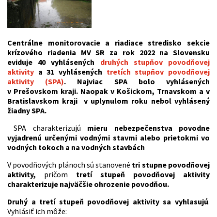
Centrál
ne monitorovacie a riadiace stredisko sekcie
krízového riadenia MV SR za rok 2022 na Slovensku
eviduje 40 vyhlásených
druhých stupňov povodňovej
aktivity
a 31 vyhlásených
tretích
stupňov povodňovej
aktivity (SPA)
. Najviac SPA bolo vyhlásených
v Prešovskom kraji. Naopak v Košickom, Trnavskom a v
Bratislavskom kraji v uplynulom roku nebol vyhlásený
žiadny SPA.
SPA charakterizujú
mieru nebezpečenstva povodne
vyjadrenú určenými vodnými stavmi alebo prietokmi vo
vodných tokoch
a na vodných stavbách
V povodňových plánoch sú stanovené
tri stupne povodňovej
aktivity,
pričom
tretí
stupeň povodňovej aktivity
charakterizuje najväčšie ohrozenie povodňou.
Druhý a tretí stupeň povodňovej aktivity sa vyhlasujú
.
Vyhlásiť ich môže: