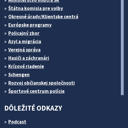
Ministerstvo vnútra SR
Štátna komisia pre volby
Okresné úrady/Klientske centrá
Európske programy
Policajný zbor
Azyl a migrácia
Verejná správa
Hasiči a záchranári
Krízové riadenie
Schengen
Rozvoj občianskej spoločnosti
Športové centrum polície
DÔLEŽITÉ ODKAZY
Podcast