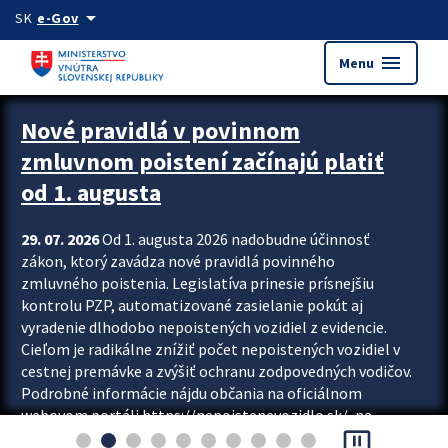
Preskocit na hlavný obsah
arrow_drop_down
SK
e-Gov
menu
Menu
Zastavit automatický posun upútavok
Nové pravidlá v povinnom
zmluvnom poistení začínajú platiť
od 1. augusta
29. 07. 2026
Od 1. augusta 2026 nadobudne účinnosť
zákon, ktorý zavádza nové pravidlá povinného
zmluvného poistenia. Legislatíva prinesie prísnejšiu
kontrolu PZP, automatizované zasielanie pokút aj
vyradenie dlhodobo nepoistených vozidiel z evidencie.
Cieľom je radikálne znížiť počet nepoistených vozidiel v
cestnej premávke a zvýšiť ochranu zodpovedných vodičov.
Podrobné informácie nájdu občania na oficiálnom
webovom portáli https://nepoistenevozidlo.sk/, na
pause_presentation
ktorom od augusta pribudne aj možnosť overiť si...