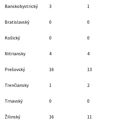
Banskobystrický
3
1
Bratislavský
0
0
Košický
0
0
Nitriansky
4
4
Prešovský
16
13
Trenčiansky
1
2
Trnavský
0
0
Žilinský
16
11