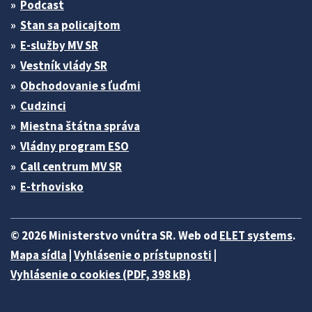
Podcast
Stan sa policajtom
E-služby MV SR
Vestník vlády SR
Obchodovanie s ľuďmi
Cudzinci
Miestna štátna správa
Vládny program ESO
Call centrum MV SR
E-trhovisko
© 2026 Ministerstvo vnútra SR. Web od
ELET systems
.
Mapa sídla
|
Vyhlásenie o prístupnosti
|
Vyhlásenie o cookies (PDF, 398 kB)