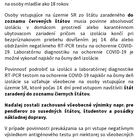
na osoby mladšie ako 18 rokov.
Osoby vstupujúce na územie SR zo štátu zaradeného
do
zoznamu červených štátov
musia povinne absolvovať
izoláciu v domácom prostredí alebo karanténnom
ubytovacom zariadení pričom sa izolácia končí pri
bezpríznakovom priebehu dovŕšením jej 14. dňa alebo
obdržaním negatívneho RT-PCR testu na ochorenie COVID-
19. Laboratórnu diagnostiku na ochorenie COVID-19 je
možné vykonať najskôr na ôsmy deň izolácie.
Povinnosť podrobiť sa izolácii a laboratórnej diagnostike
RT-PCR testom na ochorenie COVID-19 najskôr na ôsmy deň
izolácie sa vzťahuje všeobecne na osoby vstupujúce na
územie SR, ktoré počas 14. dní pred vstupom navštívili
štát
zaradený do zoznamu čiernych štátov.
Naďalej zostali zachované všeobecné výnimky napr. pre
pendlerov zo susedných štátov, študentov a posádky
nákladnej dopravy.
V prípade povinnosti preukázania sa pri vstupe negatívnym
výsledkom antigénového testu pri niektorej so všeobecných