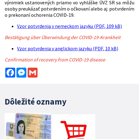
výnimiek ustanovených priamo vo vyhláške ÚVZ SR sa môžu
osoby preukázať potvrdením o očkovaní alebo aj potvrdením
o prekonaní ochorenia COVID-19.
Vzor potvrdenia v nemeckom jazyku (PDF, 109 kB)
Bestätigung über Überwindung der COVID-19-Krankheit
Vzor potvrdenia v anglickom jazyku (PDF, 10 kB)
Confirmation of recovery from COVID-19 disease
Facebook
Messenger
Gmail
Dôležité oznamy