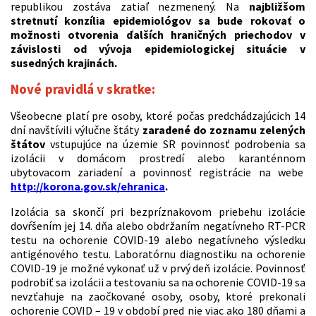
republikou zostáva zatiaľ nezmenený. Na
najbližšom
stretnutí konzília epidemiológov sa bude rokovať o
možnosti otvorenia ďalších hraničných priechodov v
závislosti od vývoja epidemiologickej situácie v
susedných krajinách.
Nové pravidlá v skratke:
Všeobecne platí pre osoby, ktoré počas predchádzajúcich 14
dní navštívili výlučne štáty
zaradené do zoznamu zelených
štátov
vstupujúce na územie SR povinnosť podrobenia sa
izolácii v domácom prostredí alebo karanténnom
ubytovacom zariadení a povinnosť registrácie na webe
http://korona.gov.sk/ehranica
.
Izolácia sa skončí pri bezpríznakovom priebehu izolácie
dovŕšením jej 14. dňa alebo obdržaním negatívneho RT-PCR
testu na ochorenie COVID-19 alebo negatívneho výsledku
antigénového testu. Laboratórnu diagnostiku na ochorenie
COVID-19 je možné vykonať už v prvý deň izolácie. Povinnosť
podrobiť sa izolácii a testovaniu sa na ochorenie COVID-19 sa
nevzťahuje na zaočkované osoby, osoby, ktoré prekonali
ochorenie COVID – 19 v období pred nie viac ako 180 dňami a