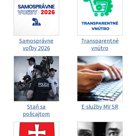
Samosprávne
Transparentné
voľby 2026
vnútro
Staň sa
E-služby MV SR
policajtom