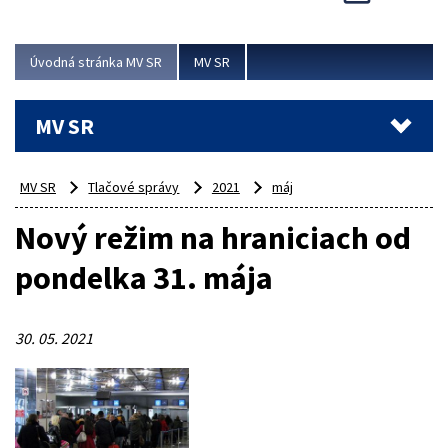
Viac
Úvodná stránka MV SR
MV SR
MV SR
MV SR
Tlačové správy
2021
máj
Nový režim na hraniciach od
pondelka 31. mája
30. 05. 2021