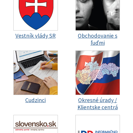
Vestník vlády SR
Obchodovanie s
ľuďmi
Cudzinci
Okresné úrady /
Klientske centrá