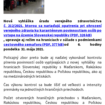
Nová vyhláška úradu verejného zdravotníctva
č. 212/2021, ktorou sa nariaďujú opatrenia pri ohrození
verejného zdravia ku karanténnym povinnostiam osôb po
vstupe na územie Slovenskej republiky (PDF, 326 kB)
, upravuje aj režim na hraniciach v súlade s podmienkami
cestovného semaforu (PDF, 377 kB)
od 6. hodiny
pondelka 31. mája 2021.
Policajný zbor preto bude aj naďalej vykonávať kontrolu
plnenia povinností osôb vyplývajúcich z novej vyhlášky na
hraniciach Slovenskej republiky s Maďarskom, Rakúskou
republikou, Českou republikou a Poľskou republikou, ako aj
na medzinárodných letiskách.
Čas výkonu kontrol sa bude líšiť od veľkosti a intenzity
premávky na jednotlivých hraničných priechodoch.
Počet otvorených hraničných priechodov s Maďarskom,
Rakúskou republikou, Českou republikou a Poľskou