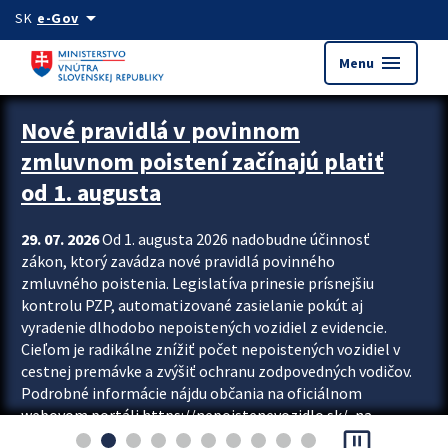
Preskocit na hlavný obsah
arrow_drop_down
SK
e-Gov
menu
Menu
Zastavit automatický posun upútavok
Nové pravidlá v povinnom
zmluvnom poistení začínajú platiť
od 1. augusta
29. 07. 2026
Od 1. augusta 2026 nadobudne účinnosť
zákon, ktorý zavádza nové pravidlá povinného
zmluvného poistenia. Legislatíva prinesie prísnejšiu
kontrolu PZP, automatizované zasielanie pokút aj
vyradenie dlhodobo nepoistených vozidiel z evidencie.
Cieľom je radikálne znížiť počet nepoistených vozidiel v
cestnej premávke a zvýšiť ochranu zodpovedných vodičov.
Podrobné informácie nájdu občania na oficiálnom
webovom portáli https://nepoistenevozidlo.sk/, na
pause_presentation
ktorom od augusta pribudne aj možnosť overiť si...