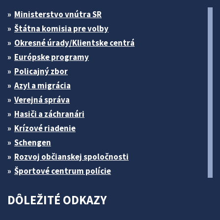
Ministerstvo vnútra SR
Štátna komisia pre volby
Okresné úrady/Klientske centrá
Európske programy
Policajný zbor
Azyl a migrácia
Verejná správa
Hasiči a záchranári
Krízové riadenie
Schengen
Rozvoj občianskej spoločnosti
Športové centrum polície
DÔLEŽITÉ ODKAZY