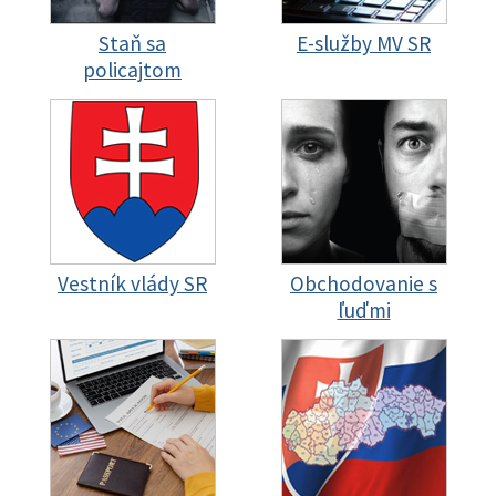
Staň sa
E-služby MV SR
policajtom
Vestník vlády SR
Obchodovanie s
ľuďmi