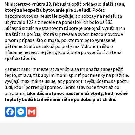
Ministerstvo vnútra 13. februára opäť pridávalo
ďalší stan,
ktorý zabezpečí ubytovanie pre 150 ľudí.
Počet
bezdomovcov sa neustále zvyšuje, zo soboty na nedeľu sa
ubytovalo 122 a z nedele na pondelok ich bolo už 135.
Súčasná situácia v stanovom tábore je pokojná. Vyrušila ich
iba štátna polícia, ktorá si prevzala dvoch bezdomovcov. V
prvom prípade išlo o muža, po ktorom bolo vyhlásené
pátranie. Stalo sa tak už po piaty raz. V druhom išlo o
hľadanie nezvestnej ženy, ktorá bola po vypočutí vrátená
späť do tábora.
Zamestnanci ministerstva vnútra sa im snažia zabezpečiť
teplo, stravu, tak aby im mohli splniť podmienky na prežitie.
Vyvíjajú maximálne úsilie, aby pomohli zvyšujúcemu sa počtu
ľudí, ktorí potrebujú pomoc. Tento stav bude trvať až do
odvolania.
Likvidácia stanov nastane až vtedy, keď nočné
teploty budú kladné minimálne po dobu piatich dní.
Facebook
Messenger
Gmail