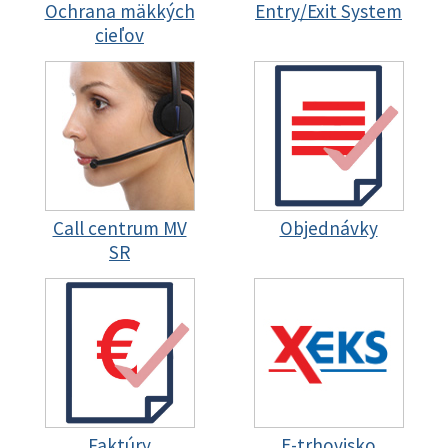
Ochrana mäkkých
Entry/Exit System
cieľov
Call centrum MV
Objednávky
SR
Faktúry
E-trhovisko