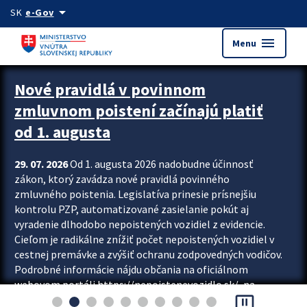
Preskocit na hlavný obsah
arrow_drop_down
SK
e-Gov
menu
Menu
Zastavit automatický posun upútavok
Nové pravidlá v povinnom
zmluvnom poistení začínajú platiť
od 1. augusta
29. 07. 2026
Od 1. augusta 2026 nadobudne účinnosť
zákon, ktorý zavádza nové pravidlá povinného
zmluvného poistenia. Legislatíva prinesie prísnejšiu
kontrolu PZP, automatizované zasielanie pokút aj
vyradenie dlhodobo nepoistených vozidiel z evidencie.
Cieľom je radikálne znížiť počet nepoistených vozidiel v
cestnej premávke a zvýšiť ochranu zodpovedných vodičov.
Podrobné informácie nájdu občania na oficiálnom
webovom portáli https://nepoistenevozidlo.sk/, na
pause_presentation
ktorom od augusta pribudne aj možnosť overiť si...