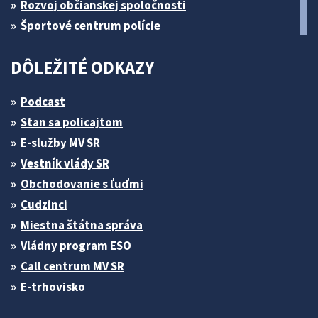
Rozvoj občianskej spoločnosti
Športové centrum polície
DÔLEŽITÉ ODKAZY
Podcast
Stan sa policajtom
E-služby MV SR
Vestník vlády SR
Obchodovanie s ľuďmi
Cudzinci
Miestna štátna správa
Vládny program ESO
Call centrum MV SR
E-trhovisko