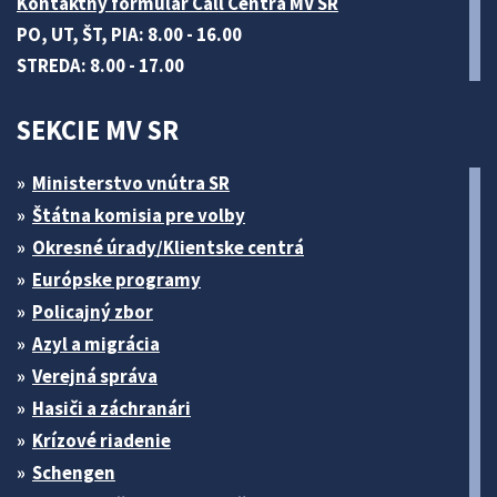
Kontaktný formulár Call Centra MV SR
PO, UT, ŠT, PIA: 8.00 - 16.00
STREDA: 8.00 - 17.00
SEKCIE MV SR
Ministerstvo vnútra SR
Štátna komisia pre volby
Okresné úrady/Klientske centrá
Európske programy
Policajný zbor
Azyl a migrácia
Verejná správa
Hasiči a záchranári
Krízové riadenie
Schengen