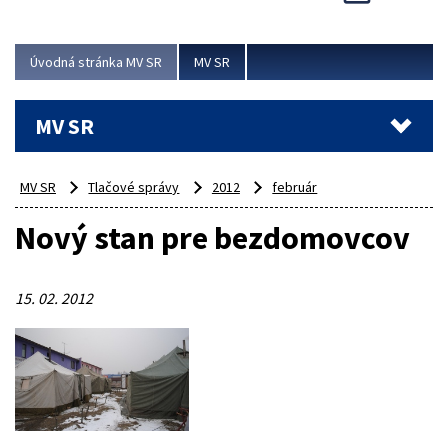
Viac
Úvodná stránka MV SR
MV SR
MV SR
MV SR
Tlačové správy
2012
február
Nový stan pre bezdomovcov
15. 02. 2012