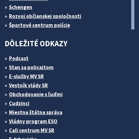
Schengen
Rozvoj občianskej spoločnosti
Športové centrum polície
DÔLEŽITÉ ODKAZY
Podcast
Stan sa policajtom
E-služby MV SR
Vestník vlády SR
Obchodovanie s ľuďmi
Cudzinci
Miestna štátna správa
Vládny program ESO
Call centrum MV SR