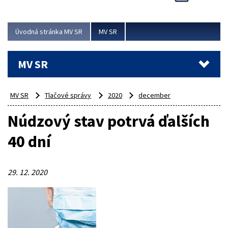
Viac
Úvodná stránka MV SR
MV SR
MV SR
MV SR
Tlačové správy
2020
december
Núdzový stav potrvá ďalších
40 dní
29. 12. 2020