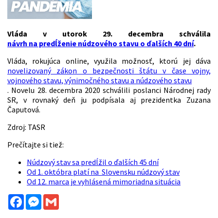
Vláda v utorok 29. decembra schválila
návrh na predĺženie núdzového stavu o ďalších 40 dní
.
Vláda, rokujúca online, využila možnosť, ktorú jej dáva
novelizovaný zákon o bezpečnosti štátu v čase vojny,
vojnového stavu, výnimočného stavu a núdzového stavu
. Novelu 28. decembra 2020 schválili poslanci Národnej rady
SR, v rovnaký deň ju podpísala aj prezidentka Zuzana
Čaputová.
Zdroj: TASR
Prečítajte si tiež:
Núdzový stav sa predĺžil o ďalších 45 dní
Od 1. októbra platí na Slovensku núdzový stav
Od 12. marca je vyhlásená mimoriadna situácia
Facebook
Messenger
Gmail