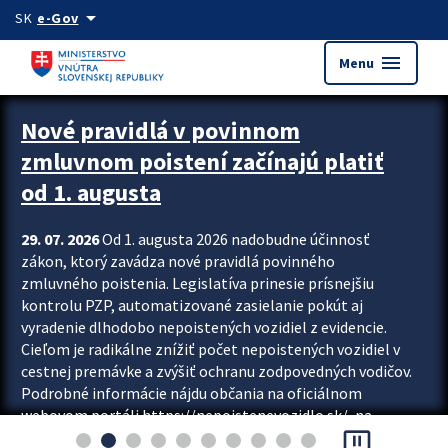
Preskocit na hlavný obsah
arrow_drop_down
SK
e-Gov
menu
Menu
Zastavit automatický posun upútavok
Nové pravidlá v povinnom
zmluvnom poistení začínajú platiť
od 1. augusta
29. 07. 2026
Od 1. augusta 2026 nadobudne účinnosť
zákon, ktorý zavádza nové pravidlá povinného
zmluvného poistenia. Legislatíva prinesie prísnejšiu
kontrolu PZP, automatizované zasielanie pokút aj
vyradenie dlhodobo nepoistených vozidiel z evidencie.
Cieľom je radikálne znížiť počet nepoistených vozidiel v
cestnej premávke a zvýšiť ochranu zodpovedných vodičov.
Podrobné informácie nájdu občania na oficiálnom
webovom portáli https://nepoistenevozidlo.sk/, na
pause_presentation
ktorom od augusta pribudne aj možnosť overiť si...