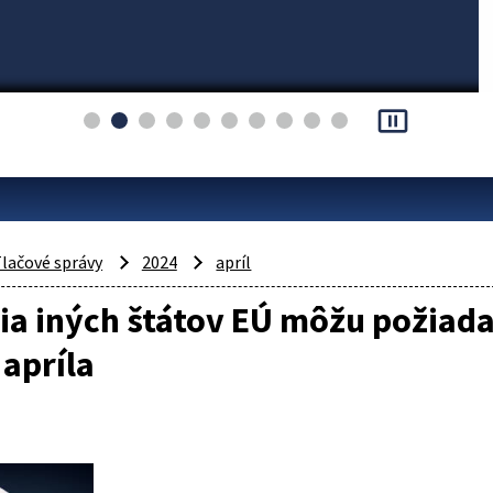
pause_presentation
lačové správy
2024
apríl
a iných štátov EÚ môžu požiada
 apríla