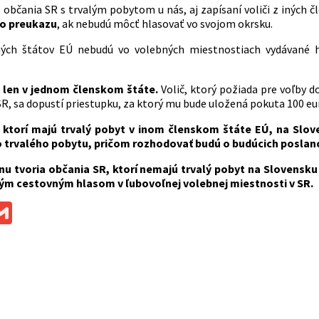
občania SR s trvalým pobytom u nás, aj zapísaní voliči z iných 
o preukazu
, ak nebudú môcť hlasovať vo svojom okrsku.
ných štátov EÚ nebudú vo volebných miestnostiach vydávané hla
 len v jednom členskom štáte.
Volič, ktorý požiada pre voľby 
SR, sa dopustí priestupku, za ktorý mu bude uložená pokuta 100 eur
 ktorí majú trvalý pobyt v inom členskom štáte EÚ, na Slo
o trvalého pobytu, pričom rozhodovať budú o budúcich poslanc
nu tvoria občania SR, ktorí nemajú trvalý pobyt na Slovensku
ým cestovným hlasom v ľubovoľnej volebnej miestnosti v SR.
ok
ssenger
Gmail