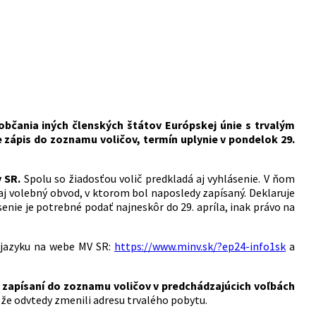
bčania iných členských štátov Európskej únie s trvalým
 zápis do zoznamu voličov, termín uplynie v pondelok 29.
 SR.
Spolu so žiadosťou volič predkladá aj vyhlásenie. V ňom
j volebný obvod, v ktorom bol naposledy zapísaný. Deklaruje
ásenie je potrebné podať najneskôr do 29. apríla, inak právo na
 jazyku na webe MV SR:
https://www.minv.sk/?ep24-info1sk
a
ku zapísaní do zoznamu voličov v predchádzajúcich voľbách
 že odvtedy zmenili adresu trvalého pobytu.