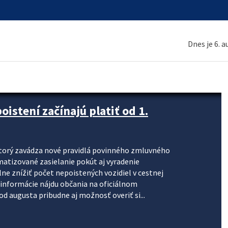
Dnes je 6. 
stení začínajú platiť od 1.
torý zavádza nové pravidlá povinného zmluvného
omatizované zasielanie pokút aj vyradenie
lne znížiť počet nepoistených vozidiel v cestnej
informácie nájdu občania na oficiálnom
 augusta pribudne aj možnosť overiť si...