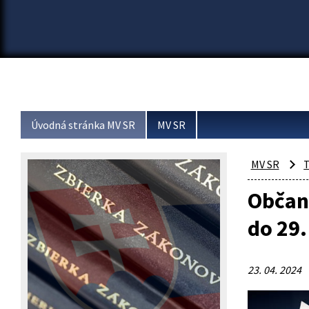
Úvodná stránka MV SR
MV SR
MV SR
T
Občani
do 29.
23. 04. 2024