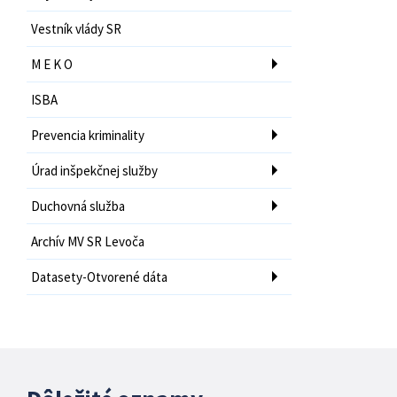
Vestník vlády SR
M E K O
ISBA
Prevencia kriminality
Úrad inšpekčnej služby
Duchovná služba
Archív MV SR Levoča
Datasety-Otvorené dáta