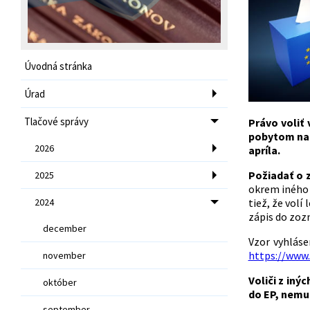
Úvodná stránka
Úrad
Tlačové správy
Právo voliť
pobytom na 
2026
apríla.
Požiadať o 
2025
okrem iného 
2024
tiež, že volí
zápis do zoz
december
Vzor vyhláse
https://www.
november
Voliči z iný
október
do EP, nemu
september