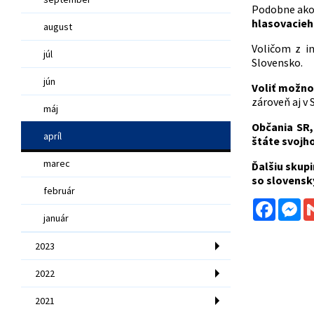
Podobne ako 
hlasovacieh
august
Voličom z i
júl
Slovensko.
jún
Voliť možno
zároveň aj v 
máj
Občania SR,
apríl
štáte svojh
marec
Ďalšiu skupi
so slovensk
február
Facebo
Me
január
2023
2022
2021