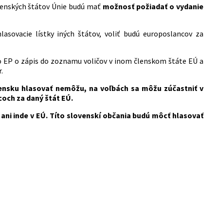
členských štátov Únie budú mať
možnosť požiadať o vydanie
sovacie lístky iných štátov, voliť budú europoslancov za
do EP o zápis do zoznamu voličov v inom členskom štáte EÚ a
.
vensku hlasovať nemôžu, na voľbách sa môžu zúčastniť v
och za daný štát EÚ.
 ani inde v EÚ. Títo slovenskí občania budú môcť hlasovať