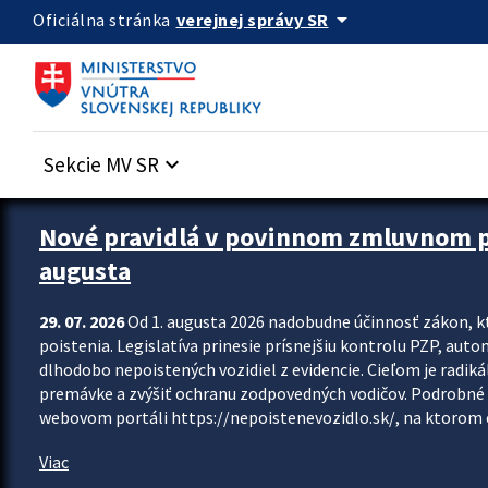
Preskocit na hlavný obsah
arrow_drop_down
verejnej správy SR
Oficiálna stránka
Sekcie MV SR
keyboard_arrow_down
Zastavit automatický posun upútavok
Nové pravidlá v povinnom zmluvnom poi
augusta
29. 07. 2026
Od 1. augusta 2026 nadobudne účinnosť zákon, k
poistenia. Legislatíva prinesie prísnejšiu kontrolu PZP, aut
dlhodobo nepoistených vozidiel z evidencie. Cieľom je radiká
premávke a zvýšiť ochranu zodpovedných vodičov. Podrobné 
webovom portáli https://nepoistenevozidlo.sk/, na ktorom od
Viac