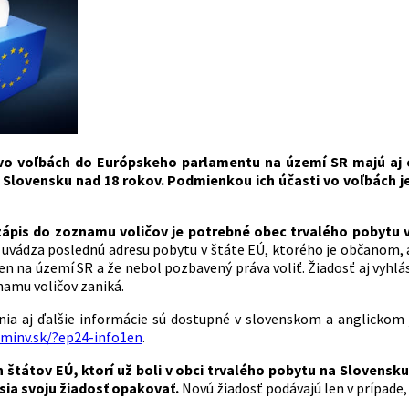
 vo voľbách do Európskeho parlamentu na území SR majú aj o
Slovensku nad 18 rokov. Podmienkou ich účasti vo voľbách je
zápis do zoznamu voličov je potrebné obec trvalého pobytu v
uvádza poslednú adresu pobytu v štáte EÚ, ktorého je občanom, a
 len na území SR a že nebol pozbavený práva voliť. Žiadosť aj vyhl
namu voličov zaniká.
nia aj ďalšie informácie sú dostupné v slovenskom a anglickom
minv.sk/?ep24-info1en
.
ch štátov EÚ, ktorí už boli v obci trvalého pobytu na Slovens
sia svoju žiadosť opakovať.
Novú žiadosť podávajú len v prípade,