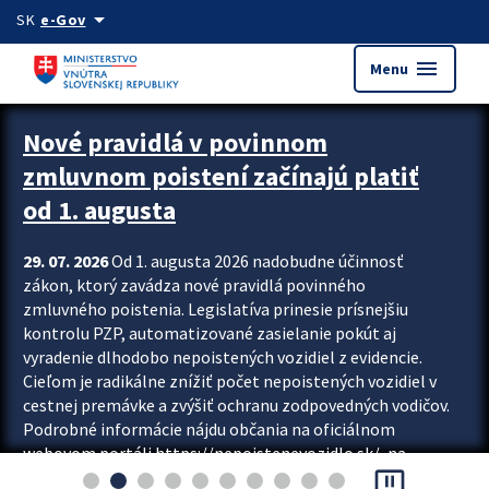
Preskocit na hlavný obsah
arrow_drop_down
SK
e-Gov
menu
Menu
Zastavit automatický posun upútavok
Nové pravidlá v povinnom
zmluvnom poistení začínajú platiť
od 1. augusta
29. 07. 2026
Od 1. augusta 2026 nadobudne účinnosť
zákon, ktorý zavádza nové pravidlá povinného
zmluvného poistenia. Legislatíva prinesie prísnejšiu
kontrolu PZP, automatizované zasielanie pokút aj
vyradenie dlhodobo nepoistených vozidiel z evidencie.
Cieľom je radikálne znížiť počet nepoistených vozidiel v
cestnej premávke a zvýšiť ochranu zodpovedných vodičov.
Podrobné informácie nájdu občania na oficiálnom
webovom portáli https://nepoistenevozidlo.sk/, na
pause_presentation
ktorom od augusta pribudne aj možnosť overiť si...