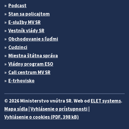
Podcast
Stan sa policajtom
E-služby MV SR
Vestník vlády SR
Obchodovanie s ľuďmi
Cudzinci
Miestna štátna správa
Vládny program ESO
Call centrum MV SR
E-trhovisko
© 2026 Ministerstvo vnútra SR. Web od
ELET systems
.
Mapa sídla
|
Vyhlásenie o prístupnosti
|
Vyhlásenie o cookies (PDF, 398 kB)