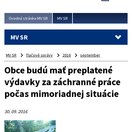
Viac
Úvodná stránka MV SR
MV SR
MV SR
MV SR
Tlačové správy
2016
september
Obce budú mať preplatené
výdavky za záchranné práce
počas mimoriadnej situácie
30. 09. 2016