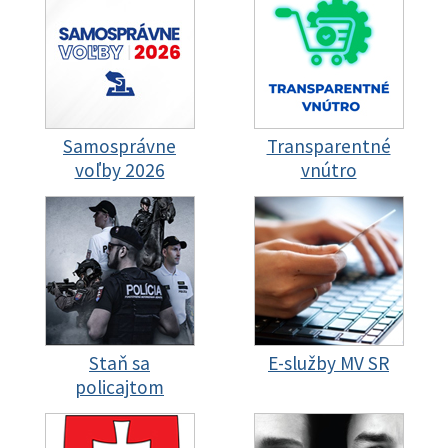
Samosprávne
Transparentné
voľby 2026
vnútro
Staň sa
E-služby MV SR
policajtom