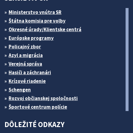
Ministerstvo vnútra SR
Štátna komisia pre volby
Okresné úrady/Klientske centrá
Európske programy
Policajný zbor
Azyl a migrácia
Verejná správa
Hasiči a záchranári
Krízové riadenie
Schengen
Rozvoj občianskej spoločnosti
Športové centrum polície
DÔLEŽITÉ ODKAZY