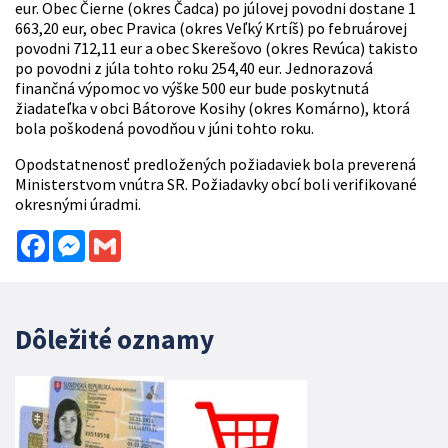
eur. Obec Čierne (okres Čadca) po júlovej povodni dostane 1
663,20 eur, obec Pravica (okres Veľký Krtíš) po februárovej
povodni 712,11 eur a obec Skerešovo (okres Revúca) takisto
po povodni z júla tohto roku 254,40 eur. Jednorazová
finančná výpomoc vo výške 500 eur bude poskytnutá
žiadateľka v obci Bátorove Kosihy (okres Komárno), ktorá
bola poškodená povodňou v júni tohto roku.
Opodstatnenosť predložených požiadaviek bola preverená
Ministerstvom vnútra SR. Požiadavky obcí boli verifikované
okresnými úradmi.
Facebook
Messenger
Gmail
Dôležité oznamy