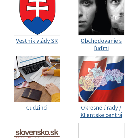
Vestník vlády SR
Obchodovanie s
ľuďmi
Cudzinci
Okresné úrady /
Klientske centrá