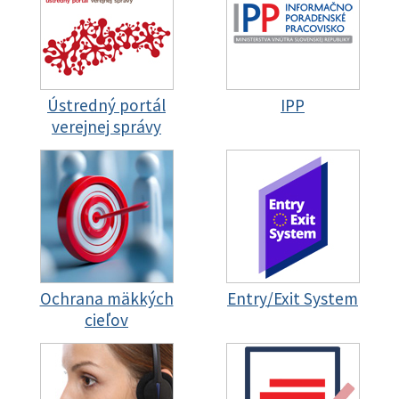
Ústredný portál
IPP
verejnej správy
Ochrana mäkkých
Entry/Exit System
cieľov