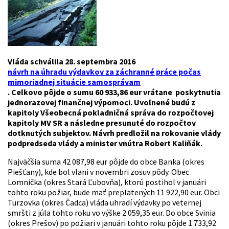
Vláda schválila 28. septembra 2016
návrh na úhradu výdavkov za záchranné práce počas
mimoriadnej situácie samosprávam
. Celkovo pôjde o sumu 60 933,86 eur vrátane poskytnutia
jednorazovej finančnej výpomoci. Uvoľnené budú z
kapitoly Všeobecná pokladničná správa do rozpočtovej
kapitoly MV SR a následne presunuté do rozpočtov
dotknutých subjektov. Návrh predložil na rokovanie vlády
podpredseda vlády a minister vnútra Robert Kaliňák.
Najväčšia suma 42 087,98 eur pôjde do obce Banka (okres
Piešťany), kde bol vlani v novembri zosuv pôdy. Obec
Lomnička (okres Stará Ľubovňa), ktorú postihol v januári
tohto roku požiar, bude mať preplatených 11 922,90 eur. Obci
Turzovka (okres Čadca) vláda uhradí výdavky po veternej
smršti z júla tohto roku vo výške 2 059,35 eur. Do obce Svinia
(okres Prešov) po požiari v januári tohto roku pôjde 1 733,92