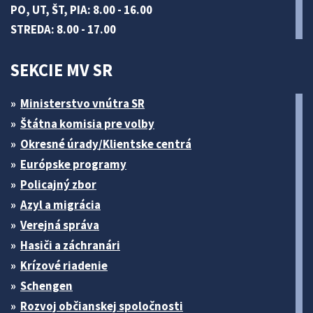
PO, UT, ŠT, PIA: 8.00 - 16.00
STREDA: 8.00 - 17.00
SEKCIE MV SR
Ministerstvo vnútra SR
Štátna komisia pre volby
Okresné úrady/Klientske centrá
Európske programy
Policajný zbor
Azyl a migrácia
Verejná správa
Hasiči a záchranári
Krízové riadenie
Schengen
Rozvoj občianskej spoločnosti