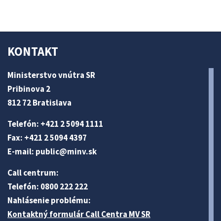
KONTAKT
Ministerstvo vnútra SR
Pribinova 2
812 72 Bratislava
Telefón: +421 2 5094 1111
Fax: +421 2 5094 4397
E-mail:
public@minv
.sk
Call centrum:
Telefón: 0800 222 222
Nahlásenie problému:
Kontaktný formulár Call Centra MV SR