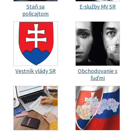
Staň sa
E-služby MV SR
policajtom
Vestník vlády SR
Obchodovanie s
ľuďmi