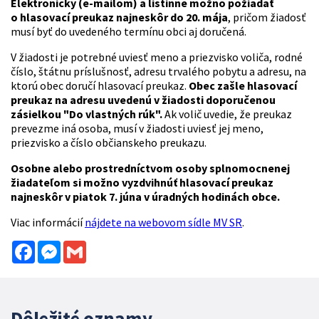
Elektronicky (e-mailom) a listinne možno požiadať
o hlasovací preukaz najneskôr do 20. mája
, pričom žiadosť
musí byť do uvedeného termínu obci aj doručená.
V žiadosti je potrebné uviesť meno a priezvisko voliča, rodné
číslo, štátnu príslušnosť, adresu trvalého pobytu a adresu, na
ktorú obec doručí hlasovací preukaz.
Obec zašle hlasovací
preukaz na adresu uvedenú v žiadosti doporučenou
zásielkou "Do vlastných rúk".
Ak volič uvedie, že preukaz
prevezme iná osoba, musí v žiadosti uviesť jej meno,
priezvisko a číslo občianskeho preukazu.
Osobne alebo prostredníctvom osoby splnomocnenej
žiadateľom
si možno vyzdvihnúť hlasovací preukaz
najneskôr v piatok 7. júna v úradných hodinách obce.
Viac informácií
nájdete na webovom sídle MV SR
.
Facebook
Messenger
Gmail
Dôležité oznamy