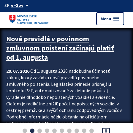
Preskocit na hlavný obsah
arrow_drop_down
SK
e-Gov
menu
Menu
Zastavit automatický posun upútavok
Nové pravidlá v povinnom
zmluvnom poistení začínajú platiť
od 1. augusta
29. 07. 2026
Od 1. augusta 2026 nadobudne účinnosť
zákon, ktorý zavádza nové pravidlá povinného
zmluvného poistenia. Legislatíva prinesie prísnejšiu
kontrolu PZP, automatizované zasielanie pokút aj
vyradenie dlhodobo nepoistených vozidiel z evidencie.
Cieľom je radikálne znížiť počet nepoistených vozidiel v
cestnej premávke a zvýšiť ochranu zodpovedných vodičov.
Podrobné informácie nájdu občania na oficiálnom
webovom portáli https://nepoistenevozidlo.sk/, na
pause_presentation
ktorom od augusta pribudne aj možnosť overiť si...