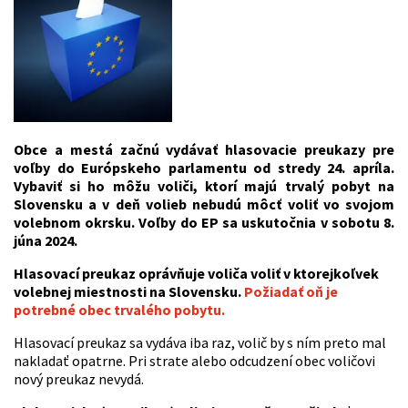
Obce a mestá začnú vydávať hlasovacie preukazy pre
voľby do Európskeho parlamentu od stredy 24. apríla.
Vybaviť si ho môžu voliči, ktorí majú trvalý pobyt na
Slovensku a v deň volieb nebudú môcť voliť vo svojom
volebnom okrsku. Voľby do EP sa uskutočnia v sobotu 8.
júna 2024.
Hlasovací preukaz oprávňuje voliča voliť v ktorejkoľvek
volebnej miestnosti na Slovensku.
Požiadať oň je
potrebné obec trvalého pobytu.
Hlasovací preukaz sa vydáva iba raz, volič by s ním preto mal
nakladať opatrne. Pri strate alebo odcudzení obec voličovi
nový preukaz nevydá.