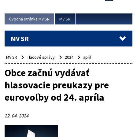
Viac
Úvodná stránka MV SR
MV SR
MV SR
MV SR
Tlačové správy
2024
apríl
Obce začnú vydávať
hlasovacie preukazy pre
eurovoľby od 24. apríla
22. 04. 2024