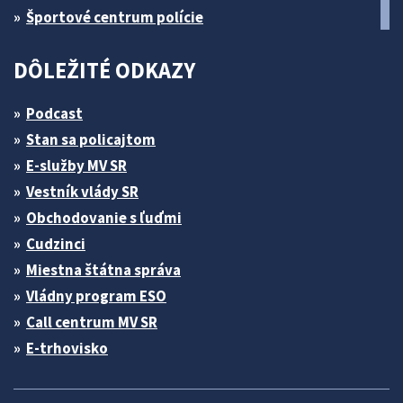
Športové centrum polície
DÔLEŽITÉ ODKAZY
Podcast
Stan sa policajtom
E-služby MV SR
Vestník vlády SR
Obchodovanie s ľuďmi
Cudzinci
Miestna štátna správa
Vládny program ESO
Call centrum MV SR
E-trhovisko