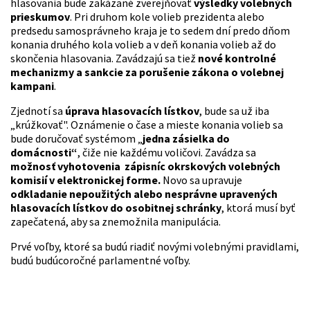
hlasovania bude zakázané zverejňovať
výsledky volebných
prieskumov
. Pri druhom kole volieb prezidenta alebo
predsedu samosprávneho kraja je to sedem dní predo dňom
konania druhého kola volieb a v deň konania volieb až do
skončenia hlasovania. Zavádzajú sa tiež
nové kontrolné
mechanizmy a sankcie za porušenie zákona o volebnej
kampani
.
Zjednotí sa
úprava hlasovacích lístkov
, bude sa už iba
„krúžkovať". Oznámenie o čase a mieste konania
volieb sa
bude doručovať systémom „
jedna zásielka do
domácnosti“
, čiže nie každému voličovi. Zavádza sa
možnosť vyhotovenia zápisníc okrskových volebných
komisií v elektronickej forme.
Novo sa upravuje
odkladanie nepoužitých alebo nesprávne upravených
hlasovacích lístkov do osobitnej schránky
, ktorá musí byť
zapečatená, aby sa znemožnila manipulácia.
Prvé voľby, ktoré sa budú riadiť novými volebnými pravidlami,
budú budúcoročné parlamentné voľby.