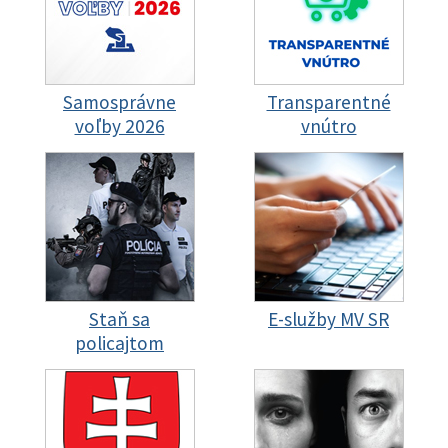
Samosprávne
Transparentné
voľby 2026
vnútro
Staň sa
E-služby MV SR
policajtom