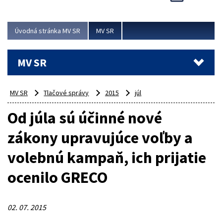
Viac
Úvodná stránka MV SR
MV SR
MV SR
MV SR
Tlačové správy
2015
júl
Od júla sú účinné nové
zákony upravujúce voľby a
volebnú kampaň, ich prijatie
ocenilo GRECO
02. 07. 2015