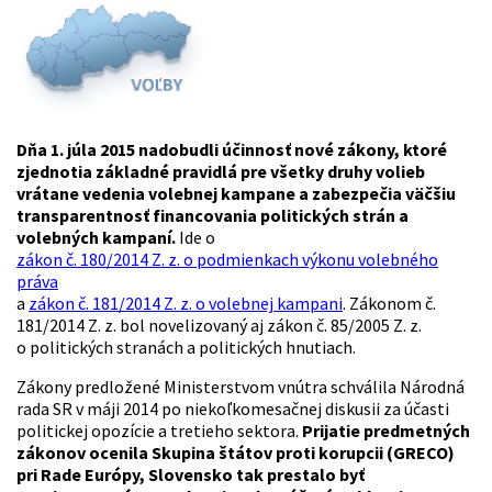
Dňa 1. júla 2015 nadobudli účinnosť nové zákony, ktoré
zjednotia základné pravidlá pre všetky druhy volieb
vrátane vedenia volebnej kampane a zabezpečia väčšiu
transparentnosť financovania politických strán a
volebných kampaní.
Ide o
zákon č. 180/2014 Z. z. o podmienkach výkonu volebného
práva
a
zákon č. 181/2014 Z. z. o volebnej kampani
. Zákonom č.
181/2014 Z. z. bol novelizovaný aj zákon č. 85/2005 Z. z.
o politických stranách a politických hnutiach.
Zákony predložené Ministerstvom vnútra schválila Národná
rada SR v máji 2014 po niekoľkomesačnej diskusii za účasti
politickej opozície a tretieho sektora.
Prijatie
predmetných
zákonov ocenila
Skupina štátov proti korupcii (GRECO)
pri Rade Európy, Slovensko tak prestalo byť