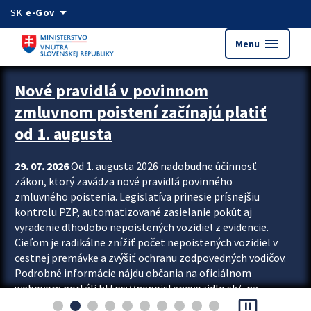
Preskocit na hlavný obsah
arrow_drop_down
SK
e-Gov
menu
Menu
Zastavit automatický posun upútavok
Nové pravidlá v povinnom
zmluvnom poistení začínajú platiť
od 1. augusta
29. 07. 2026
Od 1. augusta 2026 nadobudne účinnosť
zákon, ktorý zavádza nové pravidlá povinného
zmluvného poistenia. Legislatíva prinesie prísnejšiu
kontrolu PZP, automatizované zasielanie pokút aj
vyradenie dlhodobo nepoistených vozidiel z evidencie.
Cieľom je radikálne znížiť počet nepoistených vozidiel v
cestnej premávke a zvýšiť ochranu zodpovedných vodičov.
Podrobné informácie nájdu občania na oficiálnom
webovom portáli https://nepoistenevozidlo.sk/, na
pause_presentation
ktorom od augusta pribudne aj možnosť overiť si...