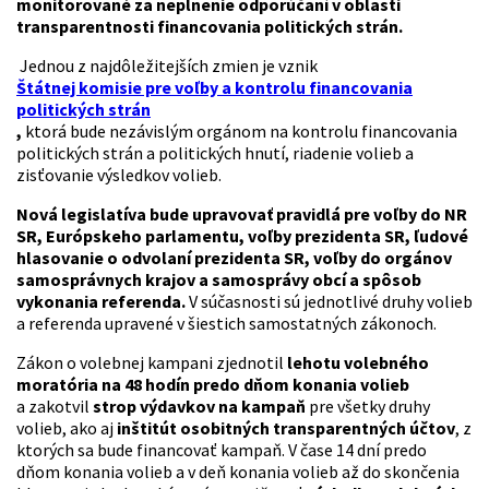
monitorované za neplnenie odporúčaní v oblasti
transparentnosti financovania politických strán.
Jednou z najdôležitejších zmien je vznik
Štátnej komisie pre voľby a kontrolu financovania
politických strán
,
ktorá bude nezávislým orgánom na kontrolu financovania
politických strán a politických hnutí, riadenie volieb a
zisťovanie výsledkov volieb.
Nová legislatíva bude upravovať pravidlá pre voľby do NR
SR, Európskeho parlamentu, voľby prezidenta SR, ľudové
hlasovanie o odvolaní prezidenta SR, voľby do orgánov
samosprávnych krajov a samosprávy obcí a spôsob
vykonania referenda.
V súčasnosti sú jednotlivé druhy volieb
a referenda upravené v šiestich samostatných zákonoch.
Zákon o volebnej kampani zjednotil
lehotu volebného
moratória na 48 hodín predo dňom konania volieb
a zakotvil
strop výdavkov na kampaň
pre všetky druhy
volieb, ako aj
inštitút osobitných transparentných účtov
, z
ktorých sa bude financovať kampaň. V čase 14 dní predo
dňom konania volieb a v deň konania volieb až do skončenia