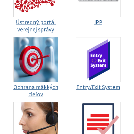
Ústredný portál
IPP
verejnej správy
Ochrana mäkkých
Entry/Exit System
cieľov