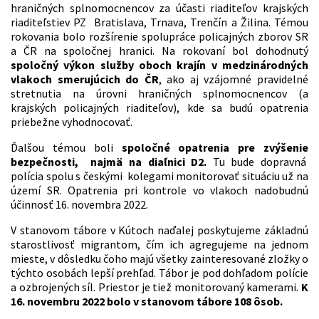
hraničných splnomocnencov za účasti riaditeľov krajských
riaditeľstiev PZ Bratislava, Trnava, Trenčín a Žilina. Témou
rokovania bolo rozšírenie spolupráce policajných zborov SR
a ČR na spoločnej hranici. Na rokovaní bol dohodnutý
spoločný výkon služby oboch krajín v medzinárodných
vlakoch smerujúcich do ČR
, ako aj vzájomné pravidelné
stretnutia na úrovni hraničných splnomocnencov (a
krajských policajných riaditeľov), kde sa budú opatrenia
priebežne vyhodnocovať.
Ďalšou témou boli
spoločné opatrenia pre zvýšenie
bezpečnosti, najmä na diaľnici D2.
Tu bude dopravná
polícia spolu s českými kolegami monitorovať situáciu už na
území SR. Opatrenia pri kontrole vo vlakoch nadobudnú
účinnosť 16. novembra 2022.
V stanovom tábore v Kútoch naďalej poskytujeme základnú
starostlivosť migrantom, čím ich agregujeme na jednom
mieste, v dôsledku čoho majú všetky zainteresované zložky o
týchto osobách lepší prehľad. Tábor je pod dohľadom polície
a ozbrojených síl. Priestor je tiež monitorovaný kamerami.
K
16. novembru 2022 bolo v stanovom tábore 108 ôsob.