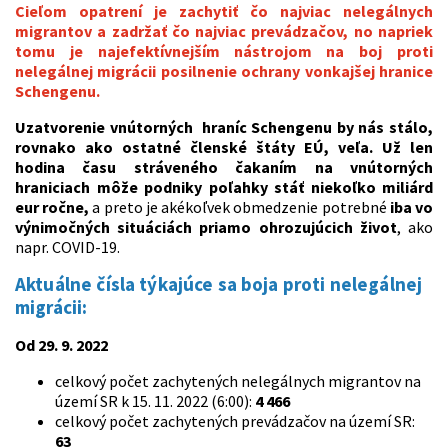
Cieľom opatrení je zachytiť čo najviac nelegálnych
migrantov a zadržať čo najviac prevádzačov, no napriek
tomu je najefektívnejším nástrojom na boj proti
nelegálnej migrácii posilnenie ochrany vonkajšej hranice
Schengenu.
Uzatvorenie vnútorných hraníc Schengenu by nás stálo,
rovnako ako ostatné členské štáty EÚ, veľa. Už len
hodina času stráveného čakaním na vnútorných
hraniciach môže podniky poľahky stáť niekoľko miliárd
eur ročne
,
a preto je akékoľvek obmedzenie potrebné
iba vo
výnimočných situáciách priamo ohrozujúcich život
, ako
napr. COVID-19.
Aktuálne čísla týkajúce sa boja proti nelegálnej
migrácii:
Od 29. 9. 2022
celkový počet zachytených nelegálnych migrantov na
území SR k 15. 11. 2022 (6:00):
4 466
celkový počet zachytených prevádzačov na území SR:
63