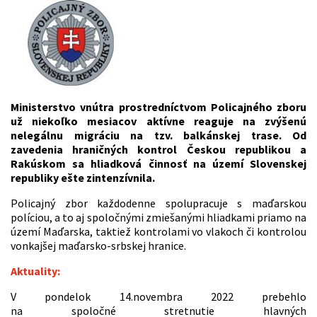
Ministerstvo vnútra prostredníctvom Policajného zboru
už niekoľko mesiacov aktívne reaguje na zvýšenú
nelegálnu migráciu na tzv. balkánskej trase. Od
zavedenia hraničných kontrol Českou republikou a
Rakúskom sa hliadková činnosť na území Slovenskej
republiky ešte zintenzívnila.
Policajný zbor každodenne spolupracuje s maďarskou
políciou, a to aj spoločnými zmiešanými hliadkami priamo na
území Maďarska, taktiež kontrolami vo vlakoch či kontrolou
vonkajšej maďarsko-srbskej hranice.
Aktuality:
V pondelok 14.novembra 2022 prebehlo
na spoločné stretnutie hlavných