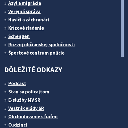
Azyl a migrácia
Verejná správa
Hasiči a záchranári
Krízové riadenie
Schengen
Rozvoj občianskej spoločnosti
Športové centrum polície
DÔLEŽITÉ ODKAZY
Podcast
Stan sa policajtom
E-služby MV SR
Vestník vlády SR
Obchodovanie s ľuďmi
Cudzinci