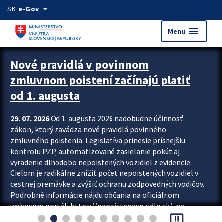
Preskocit na hlavný obsah
arrow_drop_down
SK
e-Gov
menu
Menu
Zastavit automatický posun upútavok
Nové pravidlá v povinnom
zmluvnom poistení začínajú platiť
od 1. augusta
29. 07. 2026
Od 1. augusta 2026 nadobudne účinnosť
zákon, ktorý zavádza nové pravidlá povinného
zmluvného poistenia. Legislatíva prinesie prísnejšiu
kontrolu PZP, automatizované zasielanie pokút aj
vyradenie dlhodobo nepoistených vozidiel z evidencie.
Cieľom je radikálne znížiť počet nepoistených vozidiel v
cestnej premávke a zvýšiť ochranu zodpovedných vodičov.
Podrobné informácie nájdu občania na oficiálnom
webovom portáli https://nepoistenevozidlo.sk/, na
pause_presentation
ktorom od augusta pribudne aj možnosť overiť si...