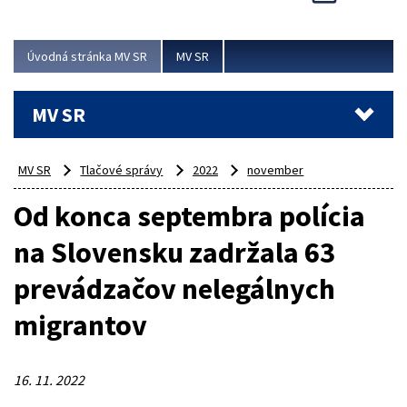
Viac
Úvodná stránka MV SR
MV SR
MV SR
MV SR
Tlačové správy
2022
november
Od konca septembra polícia
na Slovensku zadržala 63
prevádzačov nelegálnych
migrantov
16. 11. 2022